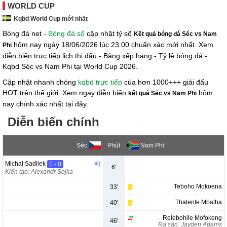
WORLD CUP
Kqbd World Cup mới nhất
Bóng đá net -
Bóng đá số
cập nhật tỷ số
Kết quả bóng đá Séc vs Nam
hôm nay ngày 18/06/2026 lúc 23:00 chuẩn xác mới nhất. Xem
Phi
diễn biến trực tiếp lịch thi đấu - Bảng xếp hạng - Tỷ lệ bóng đá -
Kqbd Séc vs Nam Phi tại World Cup 2026.
Cập nhật nhanh chóng
kqbd trực tiếp
của hơn 1000+++ giải đấu
HOT trên thế giới. Xem ngay diễn biến
hôm
kết quả Séc vs Nam Phi
nay chính xác nhất tại đây.
Diễn biến chính
Séc
Phút
Nam Phi
Michal Sadilek
1 - 0
6'
Kiến tạo: Alexandr Sojka
Teboho Mokoena
33'
Thalente Mbatha
40'
Relebohile Mofokeng
46'
Ra sân: Jayden Adams