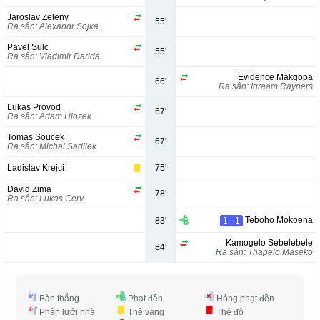
Jaroslav Zeleny
55'
Ra sân: Alexandr Sojka
Pavel Sulc
55'
Ra sân: Vladimir Darida
Evidence Makgopa
66'
Ra sân: Iqraam Rayners
Lukas Provod
67'
Ra sân: Adam Hlozek
Tomas Soucek
67'
Ra sân: Michal Sadilek
Ladislav Krejci
75'
David Zima
78'
Ra sân: Lukas Cerv
Teboho Mokoena
83'
1 - 1
Kamogelo Sebelebele
84'
Ra sân: Thapelo Maseko
Bàn thắng
Phạt đền
Hỏng phạt đền
Phản lưới nhà
Thẻ vàng
Thẻ đỏ