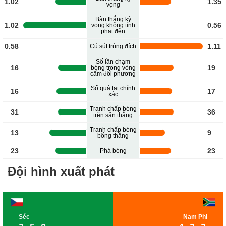
1.02
1.35
vọng
Bàn thắng kỳ
1.02
0.56
vọng không tính
phạt đền
0.58
1.11
Cú sút trúng đích
Số lần chạm
16
19
bóng trong vòng
cấm đối phương
Số quả tạt chính
16
17
xác
Tranh chấp bóng
31
36
trên sân thắng
Tranh chấp bóng
13
9
bổng thắng
23
23
Phá bóng
Đội hình xuất phát
Séc
Nam Phi