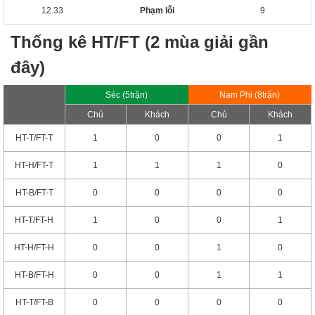
12.33
Phạm lỗi
9
Thống kê HT/FT (2 mùa giải gần
đây)
Séc (5trận)
Nam Phi (8trận)
Chủ
Khách
Chủ
Khách
HT-T/FT-T
1
0
0
1
HT-H/FT-T
1
1
1
0
HT-B/FT-T
0
0
0
0
HT-T/FT-H
1
0
0
1
HT-H/FT-H
0
0
1
0
HT-B/FT-H
0
0
1
1
HT-T/FT-B
0
0
0
0