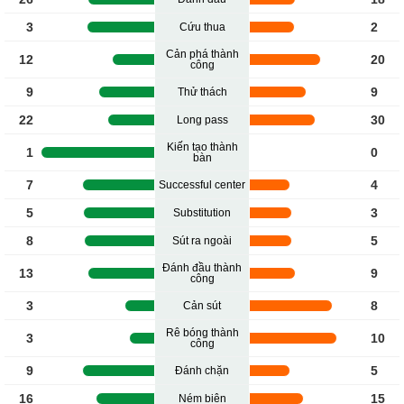
3
2
Cứu thua
Cản phá thành
12
20
công
9
9
Thử thách
22
30
Long pass
Kiến tạo thành
1
0
bàn
7
4
Successful center
5
3
Substitution
8
5
Sút ra ngoài
Đánh đầu thành
13
9
công
3
8
Cản sút
Rê bóng thành
3
10
công
9
5
Đánh chặn
16
15
Ném biên