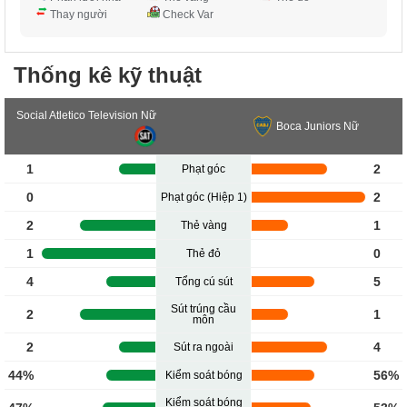
Thay người
Check Var
Thống kê kỹ thuật
Social Atletico Television Nữ
Boca Juniors Nữ
1
2
Phạt góc
0
2
Phạt góc (Hiệp 1)
2
1
Thẻ vàng
1
0
Thẻ đỏ
4
5
Tổng cú sút
Sút trúng cầu
2
1
môn
2
4
Sút ra ngoài
44%
56%
Kiểm soát bóng
Kiểm soát bóng