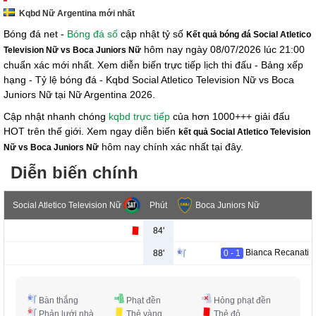
Kqbd Nữ Argentina mới nhất
Bóng đá net -
Bóng đá số
cập nhật tỷ số
Kết quả bóng đá Social Atletico
hôm nay ngày 08/07/2026 lúc 21:00
Television Nữ vs Boca Juniors Nữ
chuẩn xác mới nhất. Xem diễn biến trực tiếp lịch thi đấu - Bảng xếp
hạng - Tỷ lệ bóng đá - Kqbd Social Atletico Television Nữ vs Boca
Juniors Nữ tại Nữ Argentina 2026.
Cập nhật nhanh chóng
kqbd trực tiếp
của hơn 1000+++ giải đấu
HOT trên thế giới. Xem ngay diễn biến
kết quả Social Atletico Television
hôm nay chính xác nhất tại đây.
Nữ vs Boca Juniors Nữ
Diễn biến chính
Social Atletico Television Nữ
Phút
Boca Juniors Nữ
84'
Bianca Recanati
88'
0 - 1
Bàn thắng
Phạt đền
Hỏng phạt đền
Phản lưới nhà
Thẻ vàng
Thẻ đỏ