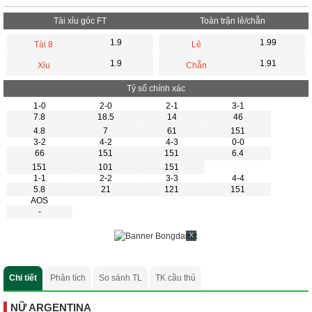
Tài xỉu góc FT
Toàn trận lẻ/chẵn
1.9
1.99
Tài 8
Lẻ
1.9
1.91
Xỉu
Chẵn
Tỷ số chính xác
1-0
2-0
2-1
3-1
7.8
18.5
14
46
4.8
7
61
151
3-2
4-2
4-3
0-0
66
151
151
6.4
151
101
151
1-1
2-2
3-3
4-4
5.8
21
121
151
AOS
-
x
Chi tiết
Phân tích
So sánh TL
TK cầu thủ
NỮ ARGENTINA