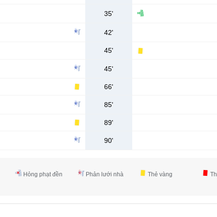
35'
42'
45'
45'
66'
85'
89'
90'
Hỏng phạt đền
Phản lưới nhà
Thẻ vàng
Th