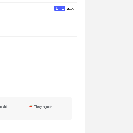
1 - 1
Sax
ẻ đỏ
Thay người