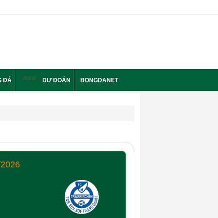
 ĐÁ
DỰ ĐOÁN
BONGDANET
/2026