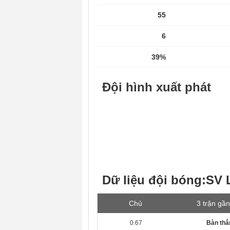
55
6
39%
Đội hình xuất phát
Dữ liệu đội bóng:SV 
Chủ
3 trận gần
0.67
Bàn thắ