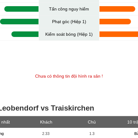
Tấn công nguy hiểm
Phạt góc (Hiệp 1)
Kiểm soát bóng (Hiệp 1)
Chưa có thông tin đội hình ra sân !
Leobendorf vs Traiskirchen
 nhất
Khách
Chủ
10 tr
ng
2.33
1.3
B