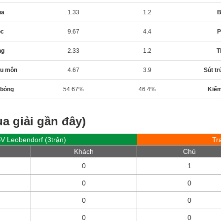
ua
1.33
1.2
B
óc
9.67
4.4
P
ng
2.33
1.2
T
ầu môn
4.67
3.9
Sút t
 bóng
54.67%
46.4%
Kiểm
a giải gần đây)
V Leobendorf (3trận)
Tr
Khách
Chủ
0
1
0
0
0
0
0
0