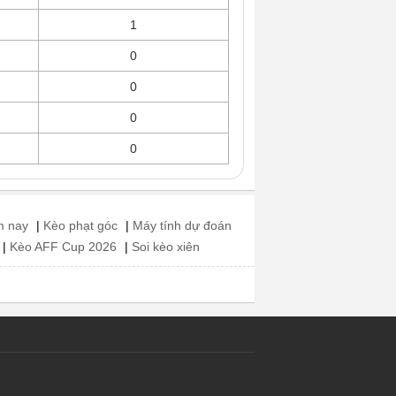
1
0
0
0
0
m nay
|
Kèo phạt góc
|
Máy tính dự đoán
|
Kèo AFF Cup 2026
|
Soi kèo xiên