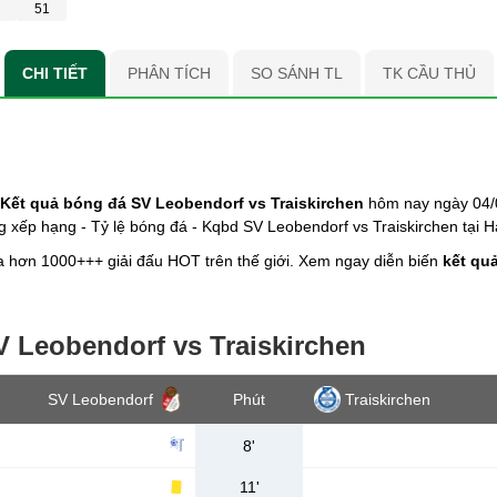
51
CHI TIẾT
PHÂN TÍCH
SO SÁNH TL
TK CẦU THỦ
Kết quả bóng đá SV Leobendorf vs Traiskirchen
hôm nay ngày 04/0
ảng xếp hạng - Tỷ lệ bóng đá - Kqbd SV Leobendorf vs Traiskirchen tại 
 hơn 1000+++ giải đấu HOT trên thế giới. Xem ngay diễn biến
kết qu
V Leobendorf vs Traiskirchen
SV Leobendorf
Phút
Traiskirchen
8'
11'