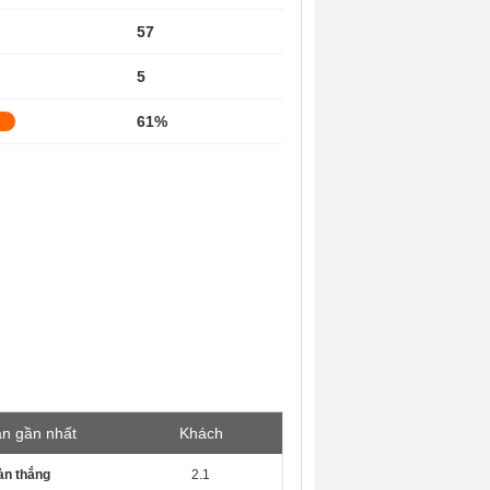
57
5
61%
ận gần nhất
Khách
àn thắng
2.1