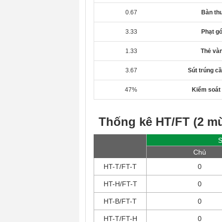
0.67
Bàn th
3.33
Phạt g
1.33
Thẻ và
3.67
Sút trúng c
47%
Kiểm soát
Thống kê HT/FT (2 mù
S
Chủ
HT-T/FT-T
0
HT-H/FT-T
0
HT-B/FT-T
0
HT-T/FT-H
0