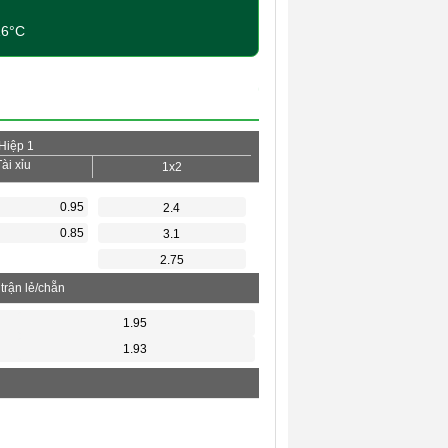
16°C
Hiệp 1
Tài xỉu
1x2
0.95
2.4
0.85
3.1
2.75
trận lẻ/chẵn
1.95
1.93