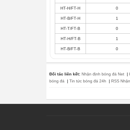
HT-H/FT-H
0
HT-B/FT-H
1
HT-T/FT-B
0
HT-H/FT-B
1
HT-B/FT-B
0
Đối tác liên kết:
Nhận định bóng đá Net
|
bóng đá
|
Tin tức bóng đá 24h
|
RSS Nhận