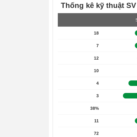
Thống kê kỹ thuật SV
18
7
12
10
4
3
38%
11
72