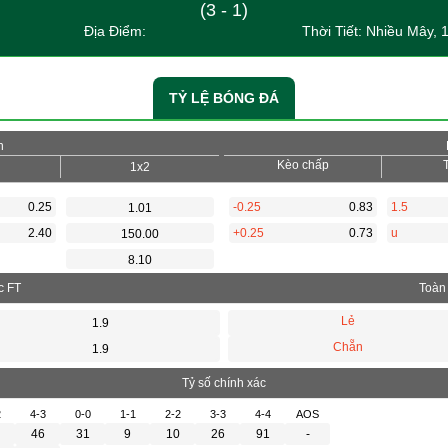
(3 - 1)
Địa Điểm:
Thời Tiết: Nhiều Mây, 
TỶ LỆ BÓNG ĐÁ
n
Kèo chấp
1x2
0.25
-0.25
0.83
1.5
1.01
2.40
+0.25
0.73
u
150.00
8.10
c FT
Toàn 
Lẻ
1.9
Chẵn
1.9
Tỷ số chính xác
2
4-3
0-0
1-1
2-2
3-3
4-4
AOS
46
31
9
10
26
91
-