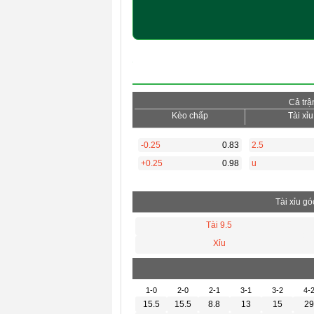
Cả trậ
Kèo chấp
Tài xỉu
-0.25
0.83
2.5
+0.25
0.98
u
Tài xỉu gó
Tài 9.5
Xỉu
1-0
2-0
2-1
3-1
3-2
4-
15.5
15.5
8.8
13
15
29