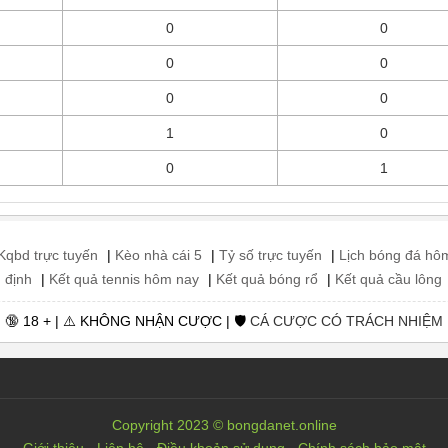
0
0
0
0
0
0
1
0
0
1
Kqbd trực tuyến
|
Kèo nhà cái 5
|
Tỷ số trực tuyến
|
Lịch bóng đá hô
 định
|
Kết quả tennis hôm nay
|
Kết quả bóng rổ
|
Kết quả cầu lông
🔞 18 + | ⚠️ KHÔNG NHẬN CƯỢC | 🛡️
CÁ CƯỢC CÓ TRÁCH NHIỆM
Copyright 2023 © bongdanet.online