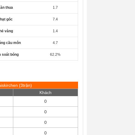
àn thua
1.7
hạt góc
7.4
hẻ vàng
1.4
rúng cầu môn
4.7
 soát bóng
62.2%
aiskirchen (3trận)
Khách
0
0
0
0