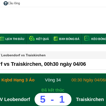
Cầu lông
LỊCH THI ĐẤU
KẾT QUẢ
BXH BÓNG ĐÁ
KÈO BÓNG
 Leobendorf vs Traiskirchen
f vs Traiskirchen, 00h30 ngày 04/06
Kqbd Hạng 3 Áo
Vòng 34
00:30 Ngày 04/06
Đã kết thúc
5
-
1
V Leobendorf
Traiskirchen