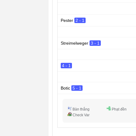
Pester
2 - 1
Streimelweger
3 - 1
4 - 1
Botic
5 - 1
Bàn thắng
Phạt đền
Check Var