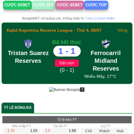
CƯỢC 8XBET
CƯỢC AFF
CƯỢC 8XBET
CƯỢC TOP
BongdaNET chỉ quảng cáo, không nhận %.
Chơi có trách nhiệm
Kqbd Argentina Reserve League
- Thứ 4, 08/07
Vòng
Đã kết thúc
1
-
1
Tristan Suarez
Ferrocarril
Reserves
Midland
Đặt cược
Reserves
(0 - 1)
Nhiều Mây, 17°C
x
TỶ LỆ BÓNG ĐÁ
Tỷ lệ kèo FT
Kèo chấp FT
Tài Xỉu FT
1x2 FT
-1.25
1.03
2.5
1.69
Chủ
Khách
Hoà