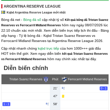
ARGENTINA RESERVE LEAGUE
Kqbd Argentina Reserve League mới nhất
Bóng đá net -
Bóng đá số
cập nhật tỷ số
Kết quả bóng đá Tristan Suarez
hôm nay ngày 08/07/2026 lúc
Reserves vs Ferrocarril Midland Reserves
22:10 chuẩn xác mới nhất. Xem diễn biến trực tiếp lịch thi đấu - Bảng
xếp hạng - Tỷ lệ bóng đá - Kqbd Tristan Suarez Reserves vs
Ferrocarril Midland Reserves tại Argentina Reserve League 2026.
Cập nhật nhanh chóng
kqbd trực tiếp
của hơn 1000+++ giải đấu
HOT trên thế giới. Xem ngay diễn biến
kết quả Tristan Suarez Reserves
hôm nay chính xác nhất tại đây.
vs Ferrocarril Midland Reserves
Diễn biến chính
Tristan Suarez Reserves
Phút
Ferrocarril Midland Reserves
21'
0 - 1
47'
1 - 1
58'