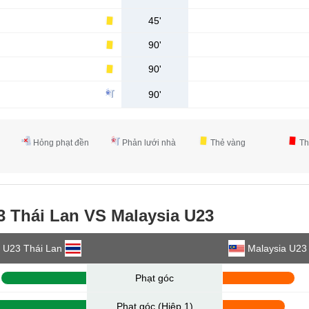
45'
90'
90'
90'
Hỏng phạt đền
Phản lưới nhà
Thẻ vàng
Th
3 Thái Lan VS Malaysia U23
U23 Thái Lan
Malaysia U23
Phạt góc
Phạt góc (Hiệp 1)