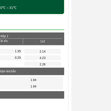
y, 30℃～31℃
Hiệp 1
Tài xỉu
1x2
1.35
2.14
0.20
4.23
2.26
trận lẻ/chẵn
1.94
1.94