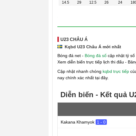
14.5
29
12.5
26
24
18
U23 CHÂU Á
Kqbd U23 Châu Á mới nhất
Bóng đá net -
Bóng đá số
cập nhật tỷ số
Xem diễn biến trực tiếp lịch thi đấu - 
Cập nhật nhanh chóng
kqbd trực tiếp
của
nay chính xác nhất tại đây.
Diễn biến - Kết quả U
Kakana Khamyok
1 - 0