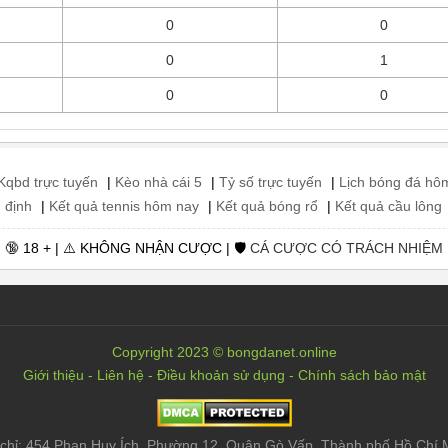
0
0
0
1
0
0
Kqbd trực tuyến
|
Kèo nhà cái 5
|
Tỷ số trực tuyến
|
Lịch bóng đá hô
 định
|
Kết quả tennis hôm nay
|
Kết quả bóng rổ
|
Kết quả cầu lông
🔞 18 + | ⚠️ KHÔNG NHẬN CƯỢC | 🛡️
CÁ CƯỢC CÓ TRÁCH NHIỆM
Copyright 2023 © bongdanet.online
Giới thiệu
-
Liên hệ
-
Điều khoản sử dụng
-
Chính sách bảo mật
 chỉ:
454 Phan Huy Ích
,
Phường 12, Quận Gò Vấp, Thành phố Hồ Chí 