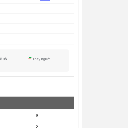
ẻ đỏ
Thay người
6
2