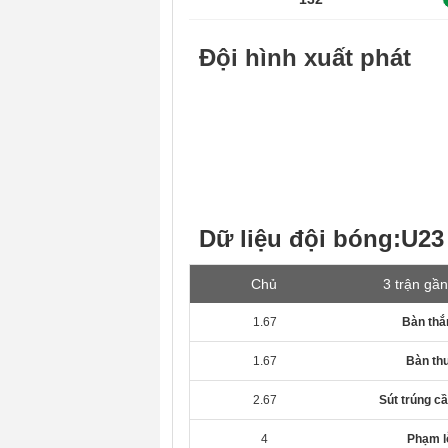
Đội hình xuất phát
Dữ liệu đội bóng:U23
Chủ
3 trận gần
1.67
Bàn thắ
1.67
Bàn th
2.67
Sút trúng c
4
Phạm l