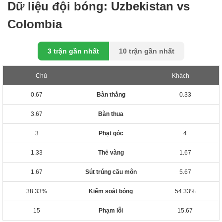
Dữ liệu đội bóng: Uzbekistan vs
Colombia
3 trận gần nhất
10 trận gần nhất
Chủ
Khách
0.67
Bàn thắng
0.33
3.67
Bàn thua
3
Phạt góc
4
1.33
Thẻ vàng
1.67
1.67
Sút trúng cầu môn
5.67
38.33%
Kiểm soát bóng
54.33%
15
Phạm lỗi
15.67