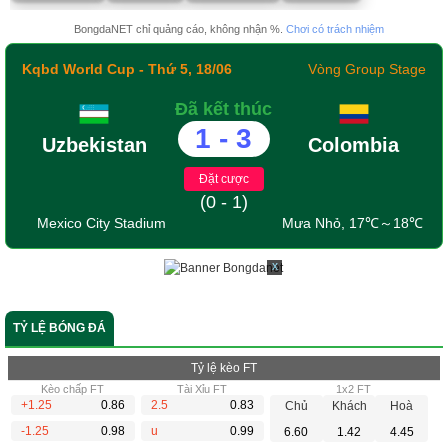
BongdaNET chỉ quảng cáo, không nhận %.
Chơi có trách nhiệm
Kqbd World Cup
- Thứ 5, 18/06
Vòng Group Stage
Đã kết thúc
1
-
3
Uzbekistan
Colombia
Đặt cược
(0 - 1)
Mexico City Stadium
Mưa Nhỏ, 17℃～18℃
x
TỶ LỆ BÓNG ĐÁ
Tỷ lệ kèo FT
Kèo chấp FT
Tài Xỉu FT
1x2 FT
+1.25
0.86
2.5
0.83
Chủ
Khách
Hoà
-1.25
0.98
u
0.99
6.60
1.42
4.45