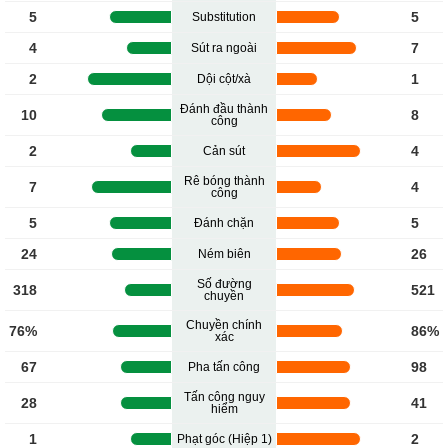
5
5
Substitution
4
7
Sút ra ngoài
2
1
Dội cột/xà
Đánh đầu thành
10
8
công
2
4
Cản sút
Rê bóng thành
7
4
công
5
5
Đánh chặn
24
26
Ném biên
Số đường
318
521
chuyền
Chuyền chính
76%
86%
xác
67
98
Pha tấn công
Tấn công nguy
28
41
hiểm
1
2
Phạt góc (Hiệp 1)