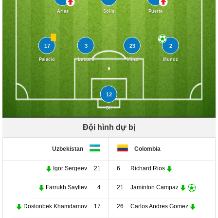
Arias
Solis
Puerta
17
3
23
2
Palacio
Lucumi
Mina
Munoz
12
Gil
Đội hình dự bị
Uzbekistan
Colombia
Igor Sergeev
21
6
Richard Rios
Farrukh Sayfiev
4
21
Jaminton Campaz
Dostonbek Khamdamov
17
26
Carlos Andres Gomez