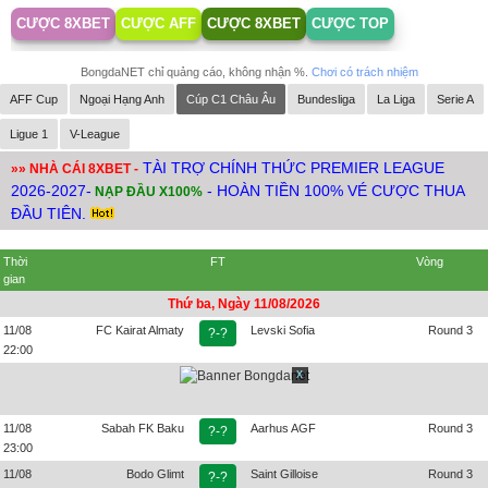
CƯỢC 8XBET
CƯỢC AFF
CƯỢC 8XBET
CƯỢC TOP
BongdaNET chỉ quảng cáo, không nhận %.
Chơi có trách nhiệm
AFF Cup
Ngoại Hạng Anh
Cúp C1 Châu Âu
Bundesliga
La Liga
Serie A
Ligue 1
V-League
TÀI TRỢ CHÍNH THỨC PREMIER LEAGUE
»» NHÀ CÁI 8XBET -
2026-2027-
- HOÀN TIỀN 100% VÉ CƯỢC THUA
NẠP ĐẦU X100%
ĐẦU TIÊN.
Thời
FT
Vòng
gian
Thứ ba, Ngày 11/08/2026
11/08
FC Kairat Almaty
Levski Sofia
Round 3
?-?
22:00
x
11/08
Sabah FK Baku
Aarhus AGF
Round 3
?-?
23:00
11/08
Bodo Glimt
Saint Gilloise
Round 3
?-?