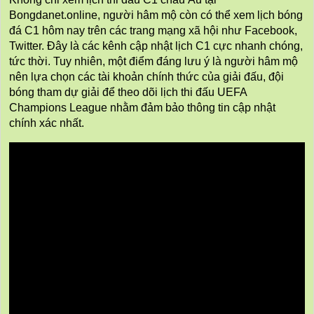
Bongdanet.online, người hâm mộ còn có thể xem lịch bóng
đá C1 hôm nay trên các trang mạng xã hội như Facebook,
Twitter. Đây là các kênh cập nhật lịch C1 cực nhanh chóng,
tức thời. Tuy nhiên, một điểm đáng lưu ý là người hâm mộ
nên lựa chọn các tài khoản chính thức của giải đấu, đội
bóng tham dự giải để theo dõi lịch thi đấu UEFA
Champions League nhằm đảm bảo thông tin cập nhật
chính xác nhất.