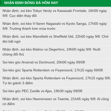
NHẬN ĐỊNH BÓNG ĐÁ HÔM NAY
Nhận định, soi kèo Tokyo Verdy vs Kawasaki Frontale, 16h00 ngày
9/8: Cục diện thay đổi
Nhận định, soi kèo V-Varen Nagasaki vs Kyoto Sanga, 17h00 ngày
9/8: Trưởng thành hơn mùa trước
Nhận định, soi kèo Mansfield vs Sheffield Utd, 22h00 ngày 9/8: Chờ
đợi bất ngờ
Nhận định, soi kèo Malmo vs Degerfors, 19h00 ngày 9/8: Nuốt
chửng đối thủ
Soi kèo góc Arsenal vs Dortmund, 20h00 ngày 09/08
Soi kèo góc Sparta Rotterdam vs Feyenoord, 17h15 ngày 09/08
Nhận định, soi kèo Sparta Rotterdam vs Feyenoord, 17h15 ngày 9/8:
Tự tin giành 3 điểm
Soi kèo góc PEC Zwolle vs Ajax, 19h30 ngày 09/08
Nhận định, soi kèo Heerenveen vs Twente, 21h45 ngày 9/8: Ai cũng
có điểm