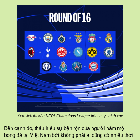
Xem lịch thi đấu UEFA Champions League hôm nay chính xác
Bên cạnh đó, thấu hiểu sự bận rộn của người hâm mộ
bóng đá tại Việt Nam bởi không phải ai cũng có nhiều thời