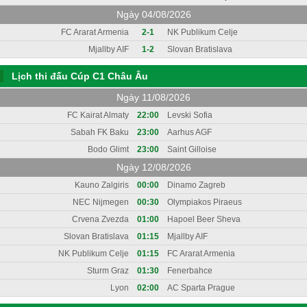
Ngày 04/08/2026
FC Ararat Armenia
2-1
NK Publikum Celje
Mjallby AIF
1-2
Slovan Bratislava
Lịch thi đấu Cúp C1 Châu Âu
Ngày 11/08/2026
FC Kairat Almaty
22:00
Levski Sofia
Sabah FK Baku
23:00
Aarhus AGF
Bodo Glimt
23:00
Saint Gilloise
Ngày 12/08/2026
Kauno Zalgiris
00:00
Dinamo Zagreb
NEC Nijmegen
00:30
Olympiakos Piraeus
Crvena Zvezda
01:00
Hapoel Beer Sheva
Slovan Bratislava
01:15
Mjallby AIF
NK Publikum Celje
01:15
FC Ararat Armenia
Sturm Graz
01:30
Fenerbahce
Lyon
02:00
AC Sparta Prague