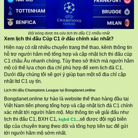
Đội bóng được tra cứu lịch thi đấu C1 nhiều nhất
Xem lịch thi đấu Cúp C1 ở đâu chính xác nhất?
Hiện nay có rất nhiều chuyên trang thể thao, kênh thông tin
hỗ trợ người hâm mộ tổng hợp và cập nhật lịch thi đấu cúp
C1 châu Âu nhanh chóng. Tùy theo sở thích mà người hâm
mộ có thể lựa chọn địa chỉ phù hợp để xem lịch đá C1.
Dưới đây chúng tôi sẽ gợi ý giúp bạn một số địa chỉ cập
nhật ltd C1 uy tín.
Lịch thi đấu Champions League tại Bongdanet.online
Bongdanet.online tự hào là website thể thao hàng đầu tại
Việt Nam tiên phong tổng hợp và cập nhật lịch đá C1 chính
xác nhất tới người hâm mộ. Mọi thông tin về giải đấu như
lịch thi đấu C1, BXH C1,
...sẽ được đội ngũ biên
kqbd C1
tập của chuyên trang theo dõi và tổng hợp liên tục để gửi
tới người hâm mộ sớm nhất.