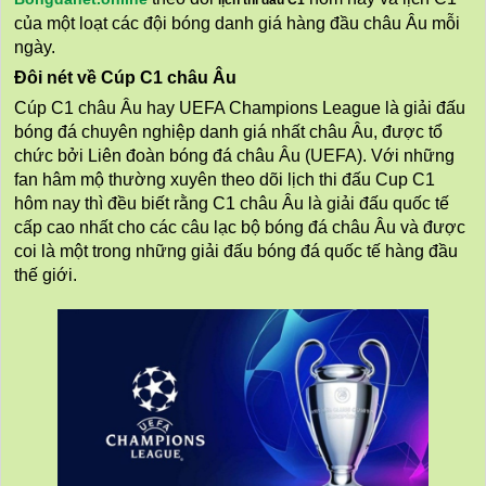
lịch thi đấu C1
của một loạt các đội bóng danh giá hàng đầu châu Âu mỗi
ngày.
Đôi nét về Cúp C1 châu Âu
Cúp C1 châu Âu hay UEFA Champions League là giải đấu
bóng đá chuyên nghiệp danh giá nhất châu Âu, được tổ
chức bởi Liên đoàn bóng đá châu Âu (UEFA). Với những
fan hâm mộ thường xuyên theo dõi lịch thi đấu Cup C1
hôm nay thì đều biết rằng C1 châu Âu là giải đấu quốc tế
cấp cao nhất cho các câu lạc bộ bóng đá châu Âu và được
coi là một trong những giải đấu bóng đá quốc tế hàng đầu
thế giới.