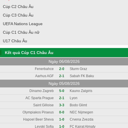
Cúp C2 Châu Âu
Cúp C3 Châu Âu
UEFA Nations League
Cúp C1 Châu Âu nữ
U17 Châu Âu
Kết quả Cúp C1 Châu Âu
Ngày 06/08/2026
Fenerbahce
2-0
Sturm Graz
Aarhus AGF
2-1
Sabah FK Baku
Ngày 05/08/2026
Dinamo Zagreb
5-0
Kauno Zalgiris
AC Sparta Prague
2-1
Lyon
Saint Gilloise
3-3
Bodo Glimt
Olympiakos Piraeus
0-0
NEC Nijmegen
Hapoel Beer Sheva
1-0
Crvena Zvezda
Levski Sofia
1-0
FC Kairat Almaty