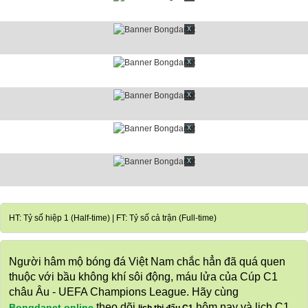
x
x
x
x
x
HT: Tỷ số hiệp 1 (Half-time) | FT: Tỷ số cả trận (Full-time)
Người hâm mộ bóng đá Việt Nam chắc hẳn đã quá quen
thuộc với bầu không khí sôi động, máu lửa của Cúp C1
châu Âu - UEFA Champions League. Hãy cùng
theo dõi
hôm nay và lịch C1
Bongdanet.online