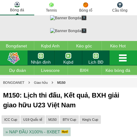
Bóng đá
Tennis
Bóng rổ
Cầu lông
x
x
Bongdanet
Kqbd Anh
Kèo góc
Kèo Hot
Nhận định
Kqbd
Lịch BĐ
Dự đoán
Livescore
BXH
Kèo bóng đá
BONGDANET
Giao hữu
M150
M150: Lịch thi đấu, Kết quả, BXH giải
giao hữu U23 Việt Nam
ICC Cup
U19 Quốc tế
M150
BTV Cup
King's Cup
» NẠP ĐẦU X100% - 8XBET