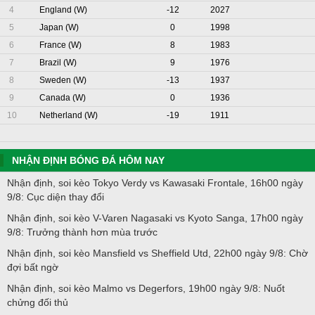
4
England (W)
-12
2027
5
Japan (W)
0
1998
6
France (W)
8
1983
7
Brazil (W)
9
1976
8
Sweden (W)
-13
1937
9
Canada (W)
0
1936
10
Netherland (W)
-19
1911
NHẬN ĐỊNH BÓNG ĐÁ HÔM NAY
Nhận định, soi kèo Tokyo Verdy vs Kawasaki Frontale, 16h00 ngày
9/8: Cục diện thay đổi
Nhận định, soi kèo V-Varen Nagasaki vs Kyoto Sanga, 17h00 ngày
9/8: Trưởng thành hơn mùa trước
Nhận định, soi kèo Mansfield vs Sheffield Utd, 22h00 ngày 9/8: Chờ
đợi bất ngờ
Nhận định, soi kèo Malmo vs Degerfors, 19h00 ngày 9/8: Nuốt
chửng đối thủ