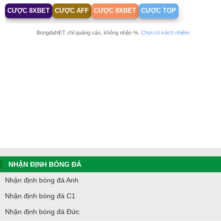
CƯỢC 8XBET
CƯỢC AFF
CƯỢC 8XBET
CƯỢC TOP
BongdaNET chỉ quảng cáo, không nhận %.
Chơi có trách nhiệm
NHẬN ĐỊNH BÓNG ĐÁ
Nhận định bóng đá Anh
Nhận định bóng đá C1
Nhận định bóng đá Đức