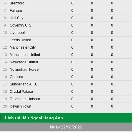
6
Brentford
0
0
0
7
Fulham
0
0
0
8
Hull City
0
0
0
9
Coventry City
0
0
0
10
Liverpool
0
0
0
11
Leeds United
0
0
0
12
Manchester City
0
0
0
13
Manchester United
0
0
0
14
Newcastle United
0
0
0
15
Nottingham Forest
0
0
0
16
Chelsea
0
0
0
17
Sunderland A.F.C
0
0
0
18
Crystal Palace
0
0
0
19
Tottenham Hotspur
0
0
0
20
Ipswich Town
0
0
0
Lịch thi đấu Ngoại Hạng Anh
Ngày 22/08/2026