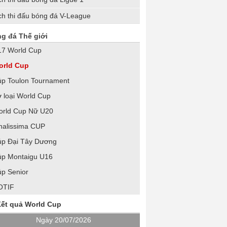
ch thi đấu bóng đá V-League
g đá Thế giới
7 World Cup
orld Cup
p Toulon Tournament
 loại World Cup
rld Cup Nữ U20
nalissima CUP
p Đại Tây Dương
p Montaigu U16
p Senior
OTIF
ết quả World Cup
Ngày 20/07/2026