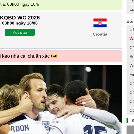
tia, 03h00 ngày 18/6
Lị
KQBD WC 2026
Bón
03h00 ngày 18/06
U1
Kết quả
Croatia
W
Cú
i kèo nhà cái chuẩn xác
Sơ
Wo
Fi
Cú
Cú
Cú
C
K