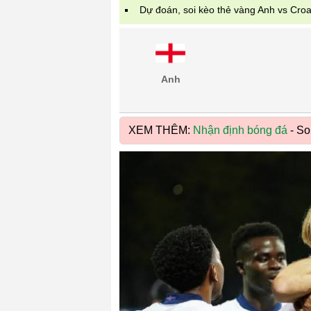
Dự đoán, soi kèo thẻ vàng Anh vs Croa
Anh
XEM THÊM:
Nhận định bóng đá
- So