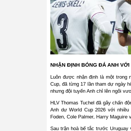
NHẬN ĐỊNH BÓNG ĐÁ ANH VỚI
Luôn được nhận định là một trong 
Cup, đã từng 17 lần tham dự ngày hội
nhưng đội tuyển Anh chỉ lên ngôi vư
HLV Thomas Tuchel đã gây chấn động
Anh dự World Cup 2026 với nhiều t
Foden, Cole Palmer, Harry Maguire v
Sau trận hoà bế tắc trước Uruguay