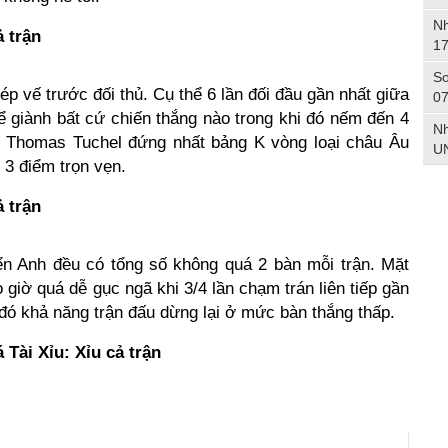
Nh
ả trận
17
So
ép vế trước đối thủ. Cụ thể 6 lần đối đầu gần nhất giữa
07
hể giành bất cứ chiến thắng nào trong khi đó nếm đến 4
Nh
LV Thomas Tuchel đứng nhất bảng K vòng loại châu Âu
UN
 3 điểm trọn vẹn.
ả trận
yển Anh đều có tổng số không quá 2 bàn mỗi trận. Mặt
giờ quá dễ gục ngã khi 3/4 lần chạm trán liên tiếp gần
 đó khả năng trận đấu dừng lại ở mức bàn thắng thấp.
Tài Xỉu: Xỉu cả trận