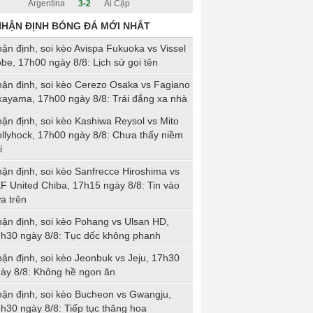
Argentina
3-2
Ai Cập
NHẬN ĐỊNH BÓNG ĐÁ MỚI NHẤT
ận định, soi kèo Avispa Fukuoka vs Vissel
be, 17h00 ngày 8/8: Lịch sử gọi tên
ận định, soi kèo Cerezo Osaka vs Fagiano
ayama, 17h00 ngày 8/8: Trái đắng xa nhà
ận định, soi kèo Kashiwa Reysol vs Mito
llyhock, 17h00 ngày 8/8: Chưa thấy niềm
i
ận định, soi kèo Sanfrecce Hiroshima vs
F United Chiba, 17h15 ngày 8/8: Tin vào
a trên
ận định, soi kèo Pohang vs Ulsan HD,
h30 ngày 8/8: Tục dốc không phanh
ận định, soi kèo Jeonbuk vs Jeju, 17h30
ày 8/8: Không hề ngon ăn
ận định, soi kèo Bucheon vs Gwangju,
h30 ngày 8/8: Tiếp tục thăng hoa