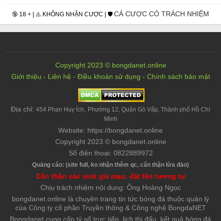
CÁ CƯỢC CÓ TRÁCH NHIỆM
🔞 18 + | ⚠️ KHÔNG NHẬN CƯỢC | 🛡️
Copyright 2023 © bongdanet.online
Giới thiệu
-
Liên hệ
-
Điều khoản sử dụng
-
Chính sách bảo mật
Địa chỉ:
,
454 Phan Huy Ích
Phường 12, Quận Gò Vấp, Thành phố Hồ Chí
Minh
Website: https://bongdanet.online
Copyright 2023 © bongdanet.online
Số điện thoại: 0822889972
Quảng cáo: (site full, ko nhận thêm qc, cẩn thận lừa đảo)
Cẩn thận các nick giả mạo, đặt tên tương tự
Chịu trách nhiệm nội dung: Ông Hoàng Ngọc
bongdanet.online là chuyên trang tin tức bóng đá thuộc quản lý
của Công ty cổ phần Truyền thông & Công nghệ BongdaNET
Bongdanet cung cấp tỷ số trực tiếp, lịch thi đấu, kết quả bóng đá