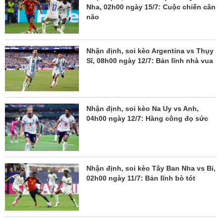
Nha, 02h00 ngày 15/7: Cuộc chiến cân
não
Nhận định, soi kèo Argentina vs Thụy
Sĩ, 08h00 ngày 12/7: Bản lĩnh nhà vua
Nhận định, soi kèo Na Uy vs Anh,
04h00 ngày 12/7: Hàng công đọ sức
Nhận định, soi kèo Tây Ban Nha vs Bỉ,
02h00 ngày 11/7: Bản lĩnh bò tót