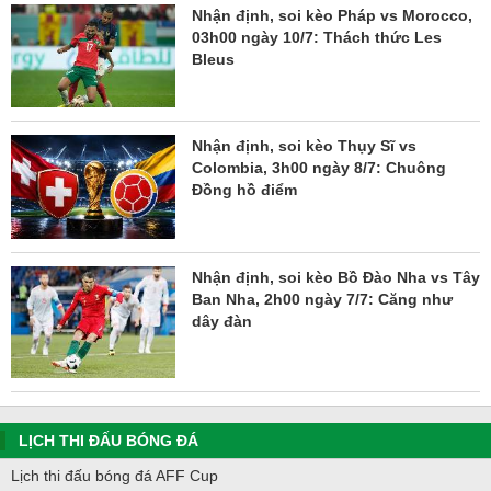
Nhận định, soi kèo Pháp vs Morocco,
03h00 ngày 10/7: Thách thức Les
Bleus
Nhận định, soi kèo Thụy Sĩ vs
Colombia, 3h00 ngày 8/7: Chuông
Đồng hồ điểm
Nhận định, soi kèo Bồ Đào Nha vs Tây
Ban Nha, 2h00 ngày 7/7: Căng như
dây đàn
LỊCH THI ĐẤU BÓNG ĐÁ
Lịch thi đấu bóng đá AFF Cup