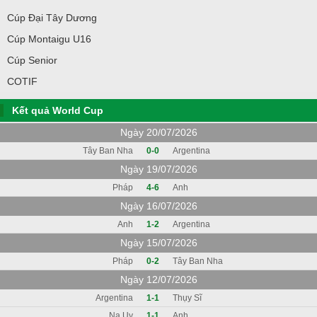
Cúp Đại Tây Dương
Cúp Montaigu U16
Cúp Senior
COTIF
Kết quả World Cup
Ngày 20/07/2026
Tây Ban Nha
0-0
Argentina
Ngày 19/07/2026
Pháp
4-6
Anh
Ngày 16/07/2026
Anh
1-2
Argentina
Ngày 15/07/2026
Pháp
0-2
Tây Ban Nha
Ngày 12/07/2026
Argentina
1-1
Thụy Sĩ
Na Uy
1-1
Anh