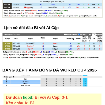
-Lịch sử đối đầu Bỉ với Ai Cập
BẢNG XẾP HẠNG BÓNG ĐÁ WORLD CUP 2026
Dự đoán
kqbd
: Bỉ với Ai Cập: 3-1
Kèo châu Á: Bỉ