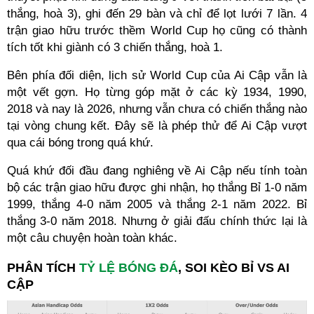
thắng, hoà 3), ghi đến 29 bàn và chỉ để lọt lưới 7 lần. 4
trận giao hữu trước thềm World Cup họ cũng có thành
tích tốt khi giành có 3 chiến thắng, hoà 1.
Bên phía đối diện, lịch sử World Cup của Ai Cập vẫn là
một vết gợn. Họ từng góp mặt ở các kỳ 1934, 1990,
2018 và nay là 2026, nhưng vẫn chưa có chiến thắng nào
tại vòng chung kết. Đây sẽ là phép thử để Ai Cập vượt
qua cái bóng trong quá khứ.
Quá khứ đối đầu đang nghiêng về Ai Cập nếu tính toàn
bộ các trận giao hữu được ghi nhận, họ thắng Bỉ 1-0 năm
1999, thắng 4-0 năm 2005 và thắng 2-1 năm 2022. Bỉ
thắng 3-0 năm 2018. Nhưng ở giải đấu chính thức lại là
một câu chuyện hoàn toàn khác.
PHÂN TÍCH
TỶ LỆ BÓNG ĐÁ
, SOI KÈO BỈ VS AI
CẬP