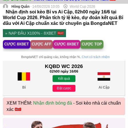
Hồng Quân
- 14/06/2026 10:05
World Cup 2026
Nhận định soi kèo Bỉ vs Ai Cập, 02h00 ngày 16/6 tại
World Cup 2026. Phân tích tỷ lệ kèo, dự đoán kết quả Bỉ
đấu với Ai Cập chuẩn xác từ chuyên gia BongdaNET
» NẠP ĐẦU X100% - 8XBET
CƯỢC 8XBET
CƯỢC AFF
CƯỢC 8XBET
CƯỢC TOP
BongdaNET chỉ quảng cáo, không nhận %.
Chơi có trách nhiệm
KQBD WC 2026
02h00 ngày 16/06
Kết quả
Bỉ
Ai Cập
Đặt cược
XEM THÊM:
Nhận định bóng đá
- Soi kèo nhà cái chuẩn
xác