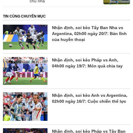
chủ nhà
TIN CÙNG CHUYÊN MỤC
Nhận định, soi kèo Tây Ban Nha vs
Argentina, 02h00 ngày 20/7: Bản lĩnh
của huyền thoại
Nhận định, soi kèo Pháp vs Anh,
04h00 ngày 19/7: Món quà chia tay
Nhận định, soi kèo Anh vs Argentina,
02h00 ngày 16/7: Cuộc chiến thể lực
Nhận định, soi kèo Pháp vs Tây Ban