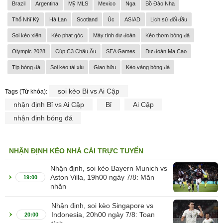
Brazil
Argentina
Mỹ MLS
Mexico
Nga
Bồ Đào Nha
Thổ Nhĩ Kỳ
Hà Lan
Scotland
Úc
ASIAD
Lịch sử đối đầu
Soi kèo xiên
Kèo phạt góc
Máy tính dự đoán
Kèo thơm bóng đá
Olympic 2028
Cúp C3 Châu Âu
SEA Games
Dự đoán Ma Cao
Tip bóng đá
Soi kèo tài xỉu
Giao hữu
Kèo vàng bóng đá
soi kèo Bỉ vs Ai Cập
Tags (Từ khóa):
nhận định Bỉ vs Ai Cập
Bỉ
Ai Cập
nhận định bóng đá
NHẬN ĐỊNH KÈO NHÀ CÁI TRỰC TUYẾN
Nhận định, soi kèo Bayern Munich vs
Aston Villa, 19h00 ngày 7/8: Mãn
19:00
nhãn
Nhận định, soi kèo Singapore vs
Indonesia, 20h00 ngày 7/8: Toan
20:00