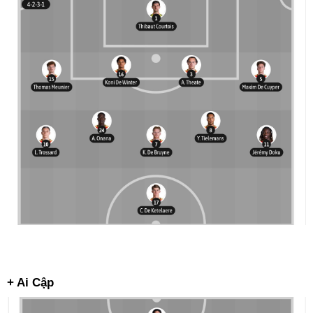
+ Ai Cập