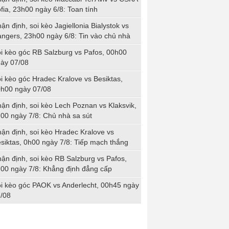
fia, 23h00 ngày 6/8: Toan tính
ận định, soi kèo Jagiellonia Bialystok vs
ngers, 23h00 ngày 6/8: Tin vào chủ nhà
i kèo góc RB Salzburg vs Pafos, 00h00
ày 07/08
i kèo góc Hradec Kralove vs Besiktas,
h00 ngày 07/08
ận định, soi kèo Lech Poznan vs Klaksvik,
00 ngày 7/8: Chủ nhà sa sút
ận định, soi kèo Hradec Kralove vs
siktas, 0h00 ngày 7/8: Tiếp mạch thắng
ận định, soi kèo RB Salzburg vs Pafos,
00 ngày 7/8: Khẳng định đẳng cấp
i kèo góc PAOK vs Anderlecht, 00h45 ngày
/08