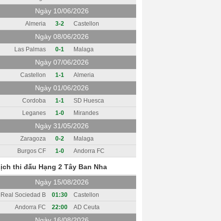
Ngày 10/06/2026
Almeria
3-2
Castellon
Ngày 08/06/2026
Las Palmas
0-1
Malaga
Ngày 07/06/2026
Castellon
1-1
Almeria
Ngày 01/06/2026
Cordoba
1-1
SD Huesca
Leganes
1-0
Mirandes
Ngày 31/05/2026
Zaragoza
0-2
Malaga
Burgos CF
1-0
Andorra FC
ịch thi đấu Hạng 2 Tây Ban Nha
Ngày 15/08/2026
Real Sociedad B
01:30
Castellon
Andorra FC
22:00
AD Ceuta
Ngày 16/08/2026