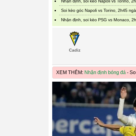
Nhận định, soi kèo Napoli vs Torino, 2
Soi kèo góc Napoli vs Torino, 2h45 ngà
Nhận định, soi kèo PSG vs Monaco, 2h
Cadiz
XEM THÊM:
Nhận định bóng đá
- So