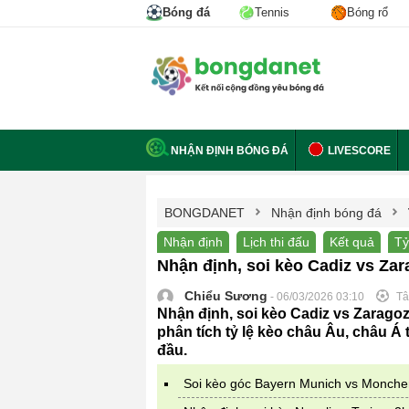
Bóng đá
Tennis
Bóng rổ
NHẬN ĐỊNH BÓNG ĐÁ
LIVESCORE
BONGDANET
Nhận định bóng đá
Nhận định
Lịch thi đấu
Kết quả
Tỷ
Nhận định, soi kèo Cadiz vs Zar
Chiểu Sương
- 06/03/2026 03:10
Tâ
Nhận định, soi kèo Cadiz vs Zaragoz
phân tích tỷ lệ kèo châu Âu, châu Á
đầu.
Soi kèo góc Bayern Munich vs Monche