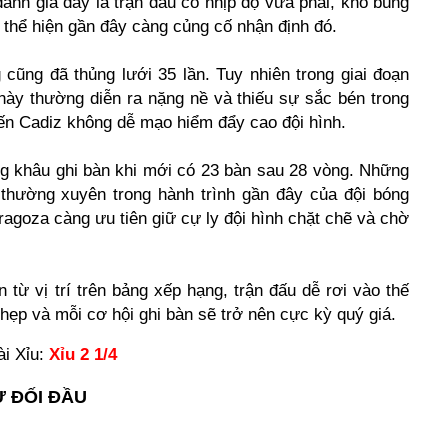
đánh giá đây là trận đấu có nhịp độ vừa phải, khó bùng
 thể hiện gần đây càng củng cố nhận định đó.
cũng đã thủng lưới 35 lần. Tuy nhiên trong giai đoạn
này thường diễn ra nặng nề và thiếu sự sắc bén trong
iến Cadiz không dễ mạo hiểm đẩy cao đội hình.
g khâu ghi bàn khi mới có 23 bàn sau 28 vòng. Những
 thường xuyên trong hành trình gần đây của đội bóng
aragoza càng ưu tiên giữ cự ly đội hình chặt chẽ và chờ
 từ vị trí trên bảng xếp hạng, trận đấu dễ rơi vào thế
 hẹp và mỗi cơ hội ghi bàn sẽ trở nên cực kỳ quý giá.
ài Xỉu:
Xỉu 2 1/4
Ử ĐỐI ĐẦU