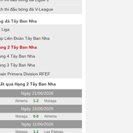
ch thi đấu bóng đá V-League
g đá Tây Ban Nha
 Liga
p Liên Đoàn Tây Ban Nha
ạng 2 Tây Ban Nha
ng 4 Tây Ban Nha
ng 3 Tây Ban Nha
ain Primera Division RFEF
ết quả Hạng 2 Tây Ban Nha
Ngày 21/06/2026
Almeria
1-2
Malaga
Ngày 15/06/2026
Malaga
0-0
Almeria
Ngày 11/06/2026
Malaga
1-1
Las Palmas