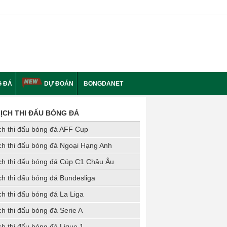
 ĐÁ
DỰ ĐOÁN
BONGDANET
LỊCH THI ĐẤU BÓNG ĐÁ
ch thi đấu bóng đá AFF Cup
ch thi đấu bóng đá Ngoại Hạng Anh
ch thi đấu bóng đá Cúp C1 Châu Âu
ch thi đấu bóng đá Bundesliga
ch thi đấu bóng đá La Liga
ch thi đấu bóng đá Serie A
ch thi đấu bóng đá Ligue 1