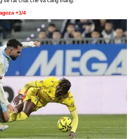
g sẽ rất chặt chẽ và căng thẳng.
agoza +1/4