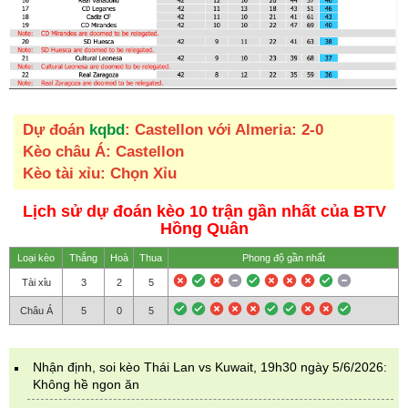
Dự đoán
kqbd
: Castellon với Almeria: 2-0
Kèo châu Á: Castellon
Kèo tài xỉu: Chọn Xỉu
Lịch sử dự đoán kèo 10 trận gần nhất của BTV
Hồng Quân
Loại kèo
Thắng
Hoà
Thua
Phong độ gần nhất
Tài xỉu
3
2
5
Châu Á
5
0
5
Nhận định, soi kèo Thái Lan vs Kuwait, 19h30 ngày 5/6/2026:
Không hề ngon ăn