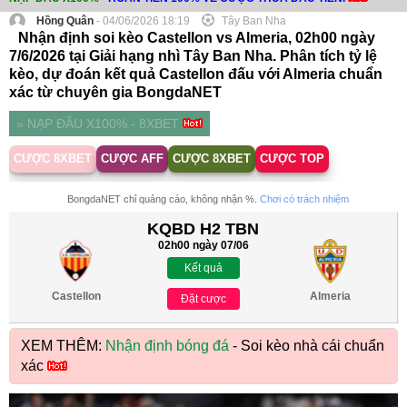
Hồng Quân
- 04/06/2026 18:19
Tây Ban Nha
Nhận định soi kèo Castellon vs Almeria, 02h00 ngày
7/6/2026 tại Giải hạng nhì Tây Ban Nha. Phân tích tỷ lệ
kèo, dự đoán kết quả Castellon đấu với Almeria chuẩn
xác từ chuyên gia BongdaNET
» NẠP ĐẦU X100% - 8XBET
CƯỢC 8XBET
CƯỢC AFF
CƯỢC 8XBET
CƯỢC TOP
BongdaNET chỉ quảng cáo, không nhận %.
Chơi có trách nhiệm
KQBD H2 TBN
02h00 ngày 07/06
Kết quả
Castellon
Almeria
Đặt cược
XEM THÊM:
Nhận định bóng đá
- Soi kèo nhà cái chuẩn
xác