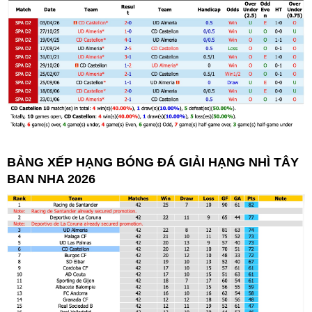
BẢNG XẾP HẠNG BÓNG ĐÁ GIẢI HẠNG NHÌ TÂY
BAN NHA 2026