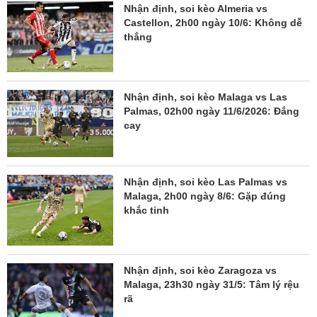
Nhận định, soi kèo Almeria vs
Castellon, 2h00 ngày 10/6: Không dễ
thắng
Nhận định, soi kèo Malaga vs Las
Palmas, 02h00 ngày 11/6/2026: Đắng
cay
Nhận định, soi kèo Las Palmas vs
Malaga, 2h00 ngày 8/6: Gặp đúng
khắc tinh
Nhận định, soi kèo Zaragoza vs
Malaga, 23h30 ngày 31/5: Tâm lý rệu
rã