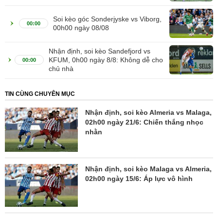
Soi kèo góc Sonderjyske vs Viborg,
00:00
00h00 ngày 08/08
Nhận định, soi kèo Sandefjord vs
KFUM, 0h00 ngày 8/8: Không dễ cho
00:00
chủ nhà
TIN CÙNG CHUYÊN MỤC
Nhận định, soi kèo Almeria vs Malaga,
02h00 ngày 21/6: Chiến thắng nhọc
nhằn
Nhận định, soi kèo Malaga vs Almeria,
02h00 ngày 15/6: Áp lực vô hình