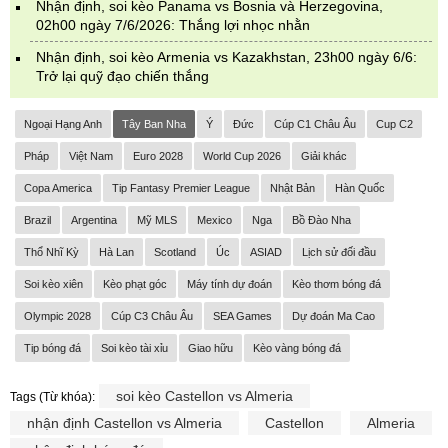
Nhận định, soi kèo Panama vs Bosnia và Herzegovina,
02h00 ngày 7/6/2026: Thắng lợi nhọc nhằn
Nhận định, soi kèo Armenia vs Kazakhstan, 23h00 ngày 6/6:
Trở lại quỹ đạo chiến thắng
Ngoại Hạng Anh
Tây Ban Nha
Ý
Đức
Cúp C1 Châu Âu
Cup C2
Pháp
Việt Nam
Euro 2028
World Cup 2026
Giải khác
Copa America
Tip Fantasy Premier League
Nhật Bản
Hàn Quốc
Brazil
Argentina
Mỹ MLS
Mexico
Nga
Bồ Đào Nha
Thổ Nhĩ Kỳ
Hà Lan
Scotland
Úc
ASIAD
Lịch sử đối đầu
Soi kèo xiên
Kèo phạt góc
Máy tính dự đoán
Kèo thơm bóng đá
Olympic 2028
Cúp C3 Châu Âu
SEA Games
Dự đoán Ma Cao
Tip bóng đá
Soi kèo tài xỉu
Giao hữu
Kèo vàng bóng đá
soi kèo Castellon vs Almeria
Tags (Từ khóa):
nhận định Castellon vs Almeria
Castellon
Almeria