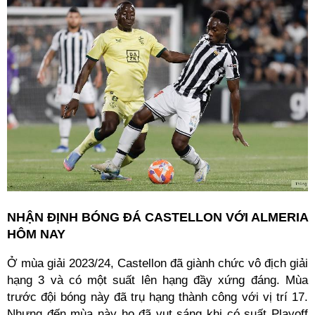
NHẬN ĐỊNH BÓNG ĐÁ CASTELLON VỚI ALMERIA
HÔM NAY
Ở mùa giải 2023/24, Castellon đã giành chức vô địch giải
hạng 3 và có một suất lên hạng đầy xứng đáng. Mùa
trước đội bóng này đã trụ hạng thành công với vị trí 17.
Nhưng đến mùa này họ đã vụt sáng khi có suất Playoff