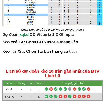
Nhận định, soi kèo CD Victoria vs Olimpia - Ảnh 4
Dự đoán
kqbd
CD Victoria 1-2 Olimpia
Kèo châu Á: Chọn CD Victoria thắng kèo
Kèo Tài Xỉu: Chọn Tài bàn thắng cả trận
Lịch sử dự đoán kèo 10 trận gần nhất của BTV
Linh Lê
Loại kèo
Thắng
Hoà
Thua
Phong độ gần nhất
Tài xỉu
6
1
3
Châu Á
4
0
6