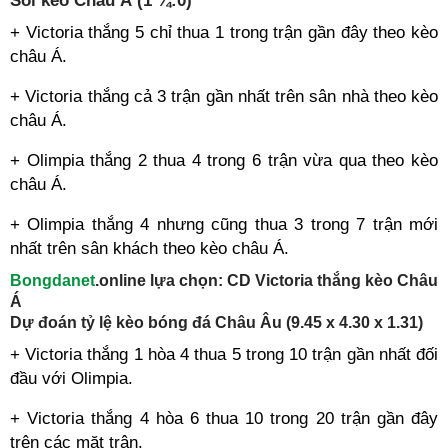
Soi kèo Châu Á (1 ¼:0)
+ Victoria thắng 5 chỉ thua 1 trong trận gần đây theo kèo
châu Á.
+ Victoria thắng cả 3 trận gần nhất trên sân nhà theo kèo
châu Á.
+ Olimpia thắng 2 thua 4 trong 6 trận vừa qua theo kèo
châu Á.
+ Olimpia thắng 4 nhưng cũng thua 3 trong 7 trận mới
nhất trên sân khách theo kèo châu Á.
Bongdanet
.online lựa chọn: CD Victoria thắng kèo Châu
Á
Dự đoán tỷ lệ kèo bóng đá Châu Âu (9.45 x 4.30 x 1.31)
+ Victoria thắng 1 hòa 4 thua 5 trong 10 trận gần nhất đối
đầu với Olimpia.
+ Victoria thắng 4 hòa 6 thua 10 trong 20 trận gần đây
trên các mặt trận.