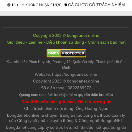
CÁ CƯỢC CÓ TRÁCH NHIỆM
🔞 18 + | ⚠️ KHÔNG NHẬN CƯỢC | 🛡️
Copyright 2023 © bongdanet.online
Giới thiệu
-
Liên hệ
-
Điều khoản sử dụng
-
Chính sách bảo mật
Địa chỉ:
,
454 Phan Huy Ích
Phường 12, Quận Gò Vấp, Thành phố Hồ Chí
Minh
Website: https://bongdanet.online
Copyright 2023 © bongdanet.online
Số điện thoại: 0822889972
Quảng cáo: (site full, ko nhận thêm qc, cẩn thận lừa đảo)
Cẩn thận các nick giả mạo, đặt tên tương tự
Chịu trách nhiệm nội dung: Ông Hoàng Ngọc
bongdanet.online là chuyên trang tin tức bóng đá thuộc quản lý
của Công ty cổ phần Truyền thông & Công nghệ BongdaNET
Bongdanet cung cấp tỷ số trực tiếp, lịch thi đấu, kết quả bóng đá