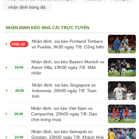
nhận định bóng đá.
NHẬN ĐỊNH KÈO NHÀ CÁI TRỰC TUYẾN
Nhận định, soi kèo Portland Timbers
Sắp đá
vs Puebla, 9h30 ngày 7/8: Cống hiến
Nhận định, soi kèo Bayern Munich vs
Aston Villa, 19h00 ngày 7/8: Mãn
19:00
nhãn
Nhận định, soi kèo Singapore vs
Indonesia, 20h00 ngày 7/8: Toan
20:00
tính
Nhận định, soi kèo Việt Nam vs
Campuchia, 20h00 ngày 7/8: Dạo
20:00
chơi trong mưa
Nhận định, soi kèo Seinajoki vs
Gnistan, 23h00 ngày 7/8: Khách khải
23:00