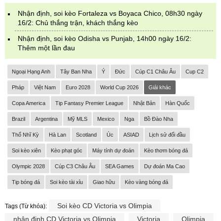
Nhận định, soi kèo Fortaleza vs Boyaca Chico, 08h30 ngày
16/2: Chủ thắng trận, khách thắng kèo
Nhận định, soi kèo Odisha vs Punjab, 14h00 ngày 16/2:
Thêm một lần đau
Ngoại Hạng Anh
Tây Ban Nha
Ý
Đức
Cúp C1 Châu Âu
Cup C2
Pháp
Việt Nam
Euro 2028
World Cup 2026
Giải khác
Copa America
Tip Fantasy Premier League
Nhật Bản
Hàn Quốc
Brazil
Argentina
Mỹ MLS
Mexico
Nga
Bồ Đào Nha
Thổ Nhĩ Kỳ
Hà Lan
Scotland
Úc
ASIAD
Lịch sử đối đầu
Soi kèo xiên
Kèo phạt góc
Máy tính dự đoán
Kèo thơm bóng đá
Olympic 2028
Cúp C3 Châu Âu
SEA Games
Dự đoán Ma Cao
Tip bóng đá
Soi kèo tài xỉu
Giao hữu
Kèo vàng bóng đá
Soi kèo CD Victoria vs Olimpia
Tags (Từ khóa):
nhận định CD Victoria vs Olimpia
Victoria
Olimpia