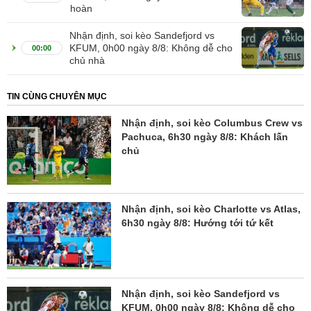
hoàn
Nhận định, soi kèo Sandefjord vs
KFUM, 0h00 ngày 8/8: Không dễ cho
00:00
chủ nhà
TIN CÙNG CHUYÊN MỤC
Nhận định, soi kèo Columbus Crew vs
Pachuca, 6h30 ngày 8/8: Khách lấn
chủ
Nhận định, soi kèo Charlotte vs Atlas,
6h30 ngày 8/8: Hướng tới tứ kết
Nhận định, soi kèo Sandefjord vs
KFUM, 0h00 ngày 8/8: Không dễ cho