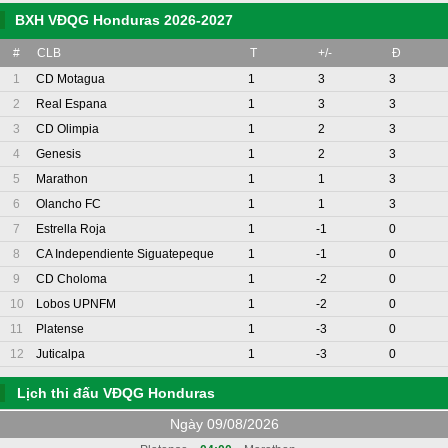
BXH VĐQG Honduras 2026-2027
#
CLB
T
+/-
Đ
1
CD Motagua
1
3
3
2
Real Espana
1
3
3
3
CD Olimpia
1
2
3
4
Genesis
1
2
3
5
Marathon
1
1
3
6
Olancho FC
1
1
3
7
Estrella Roja
1
-1
0
8
CA Independiente Siguatepeque
1
-1
0
9
CD Choloma
1
-2
0
10
Lobos UPNFM
1
-2
0
11
Platense
1
-3
0
12
Juticalpa
1
-3
0
Lịch thi đấu VĐQG Honduras
Ngày 09/08/2026