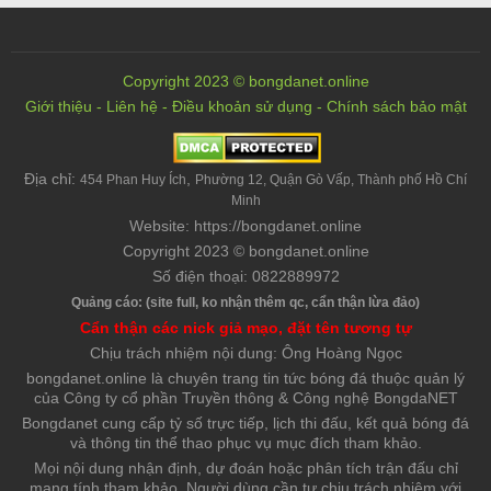
Copyright 2023 © bongdanet.online
Giới thiệu
-
Liên hệ
-
Điều khoản sử dụng
-
Chính sách bảo mật
Địa chỉ:
,
454 Phan Huy Ích
Phường 12, Quận Gò Vấp, Thành phố Hồ Chí
Minh
Website: https://bongdanet.online
Copyright 2023 © bongdanet.online
Số điện thoại: 0822889972
Quảng cáo: (site full, ko nhận thêm qc, cẩn thận lừa đảo)
Cẩn thận các nick giả mạo, đặt tên tương tự
Chịu trách nhiệm nội dung: Ông Hoàng Ngọc
bongdanet.online là chuyên trang tin tức bóng đá thuộc quản lý
của Công ty cổ phần Truyền thông & Công nghệ BongdaNET
Bongdanet cung cấp tỷ số trực tiếp, lịch thi đấu, kết quả bóng đá
và thông tin thể thao phục vụ mục đích tham khảo.
Mọi nội dung nhận định, dự đoán hoặc phân tích trận đấu chỉ
mang tính tham khảo. Người dùng cần tự chịu trách nhiệm với