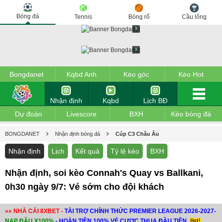
Bóng đá
Tennis
Bóng rổ
Cầu lông
x
x
Bongdanet
Kqbd Anh
Kèo góc
Kèo Hot
Nhận định
Kqbd
Lịch BĐ
Dự đoán
Livescore
BXH
Kèo bóng đá
BONGDANET
Nhận định bóng đá
Cúp C3 Châu Âu
Nhận định
Lịch
Kết quả
Tỷ lệ kèo
BXH
Nhận định, soi kèo Connah's Quay vs Ballkani,
0h30 ngày 9/7: Vé sớm cho đội khách
»» NHÀ CÁI 8XBET -
TÀI TRỢ CHÍNH THỨC PREMIER LEAGUE 2026-2027-
NẠP ĐẦU X100%
- HOÀN TIỀN 100% VÉ CƯỢC THUA ĐẦU TIÊN.