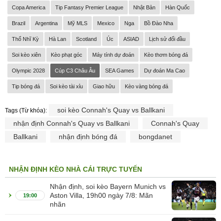
Copa America
Tip Fantasy Premier League
Nhật Bản
Hàn Quốc
Brazil
Argentina
Mỹ MLS
Mexico
Nga
Bồ Đào Nha
Thổ Nhĩ Kỳ
Hà Lan
Scotland
Úc
ASIAD
Lịch sử đối đầu
Soi kèo xiên
Kèo phạt góc
Máy tính dự đoán
Kèo thơm bóng đá
Olympic 2028
Cúp C3 Châu Âu
SEA Games
Dự đoán Ma Cao
Tip bóng đá
Soi kèo tài xỉu
Giao hữu
Kèo vàng bóng đá
soi kèo Connah's Quay vs Ballkani
Tags (Từ khóa):
nhận định Connah's Quay vs Ballkani
Connah's Quay
Ballkani
nhận định bóng đá
bongdanet
NHẬN ĐỊNH KÈO NHÀ CÁI TRỰC TUYẾN
Nhận định, soi kèo Bayern Munich vs
Aston Villa, 19h00 ngày 7/8: Mãn
19:00
nhãn