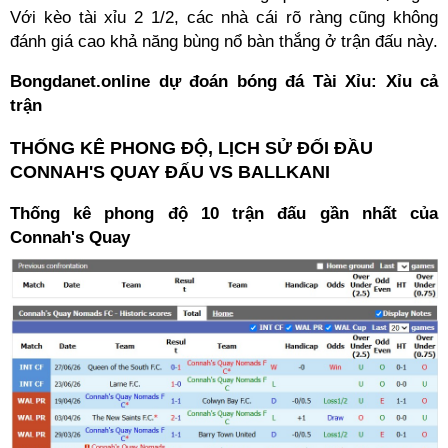
Với kèo tài xỉu 2 1/2, các nhà cái rõ ràng cũng không
đánh giá cao khả năng bùng nổ bàn thắng ở trận đấu này.
Bongdanet.online dự đoán bóng đá Tài Xỉu: Xỉu cả
trận
THỐNG KÊ PHONG ĐỘ, LỊCH SỬ ĐỐI ĐẦU
CONNAH'S QUAY ĐẤU VS BALLKANI
Thống kê phong độ 10 trận đấu gần nhất của
Connah's Quay