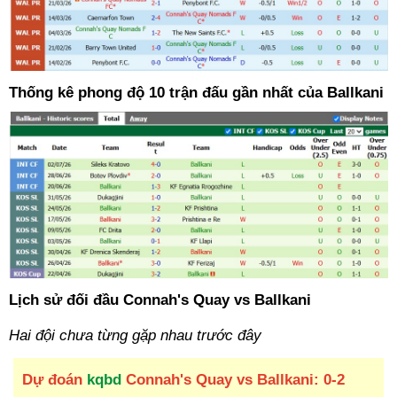
Thống kê phong độ 10 trận đấu gần nhất của Ballkani
Lịch sử đối đầu Connah's Quay vs Ballkani
Hai đội chưa từng gặp nhau trước đây
Dự đoán
kqbd
Connah's Quay vs Ballkani: 0-2