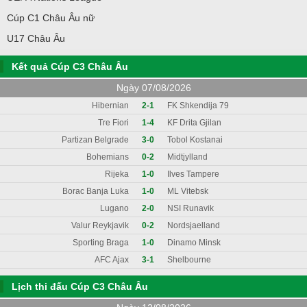
Cúp C1 Châu Âu nữ
U17 Châu Âu
Kết quả Cúp C3 Châu Âu
Ngày 07/08/2026
Hibernian
2-1
FK Shkendija 79
Tre Fiori
1-4
KF Drita Gjilan
Partizan Belgrade
3-0
Tobol Kostanai
Bohemians
0-2
Midtjylland
Rijeka
1-0
Ilves Tampere
Borac Banja Luka
1-0
ML Vitebsk
Lugano
2-0
NSI Runavik
Valur Reykjavik
0-2
Nordsjaelland
Sporting Braga
1-0
Dinamo Minsk
AFC Ajax
3-1
Shelbourne
Lịch thi đấu Cúp C3 Châu Âu