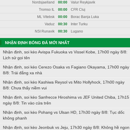
Nordsjaelland
00:00
Valur Reykjavik
Tromso IL
00:00
CFR Cluj
ML Vitebsk
00:00
Borac Banja Luka
Vaduz
00:30
Inter Turku
NSI Runavik
00:30
Lugano
NHẬN ĐỊNH BÓNG ĐÁ MỚI NHẤT
Nhận định, soi kèo Avispa Fukuoka vs Vissel Kobe, 17h00 ngày 8/8:
Lịch sử gọi tên
Nhận định, soi kèo Cerezo Osaka vs Fagiano Okayama, 17h00 ngày
8/8: Trái đắng xa nhà
Nhận định, soi kèo Kashiwa Reysol vs Mito Hollyhock, 17h00 ngày
8/8: Chưa thấy niềm vui
Nhận định, soi kèo Sanfrecce Hiroshima vs JEF United Chiba, 17h15
ngày 8/8: Tin vào cửa trên
Nhận định, soi kèo Pohang vs Ulsan HD, 17h30 ngày 8/8: Tục dốc
không phanh
Nhận định, soi kèo Jeonbuk vs Jeju, 17h30 ngày 8/8: Không hề ngon