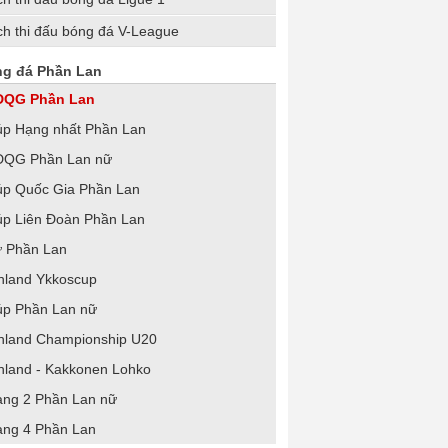
ch thi đấu bóng đá V-League
g đá Phần Lan
ĐQG Phần Lan
p Hạng nhất Phần Lan
ĐQG Phần Lan nữ
p Quốc Gia Phần Lan
p Liên Đoàn Phần Lan
 Phần Lan
nland Ykkoscup
p Phần Lan nữ
nland Championship U20
nland - Kakkonen Lohko
ng 2 Phần Lan nữ
ng 4 Phần Lan