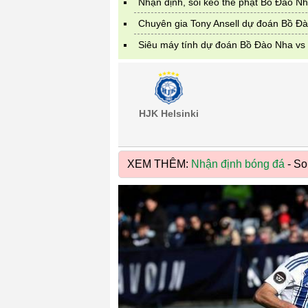
Nhận định, soi kèo thẻ phạt Bồ Đào N
Chuyên gia Tony Ansell dự đoán Bồ Đ
Siêu máy tính dự đoán Bồ Đào Nha vs
HJK Helsinki
XEM THÊM:
Nhận định bóng đá
- So