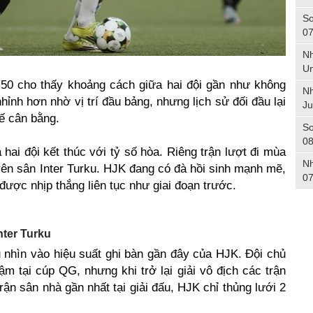
So
07
Nh
Un
.50 cho thấy khoảng cách giữa hai đội gần như không
Nh
hỉnh hơn nhờ vị trí đầu bảng, nhưng lịch sử đối đầu lại
Ju
ế cân bằng.
So
08
 hai đội kết thúc với tỷ số hòa. Riêng trận lượt đi mùa
Nh
trên sân Inter Turku. HJK đang có đà hồi sinh mạnh mẽ,
07
 được nhịp thắng liên tục như giai đoạn trước.
nter Turku
 nhìn vào hiệu suất ghi bàn gần đây của HJK. Đội chủ
m tại cúp QG, nhưng khi trở lại giải vô địch các trận
ận sân nhà gần nhất tại giải đấu, HJK chỉ thủng lưới 2