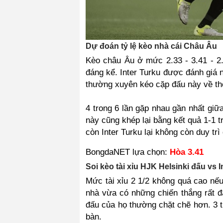
Dự đoán tỷ lệ kèo nhà cái Châu Âu
Kèo châu Âu ở mức 2.33 - 3.41 - 2
đáng kể. Inter Turku được đánh giá n
thường xuyên kéo cặp đấu này về th
4 trong 6 lần gặp nhau gần nhất giữa
này cũng khép lại bằng kết quả 1-1 
còn Inter Turku lại không còn duy trì
BongdaNET lựa chọn:
Hòa 3.41
Soi kèo tài xỉu HJK Helsinki đấu vs I
Mức tài xỉu 2 1/2 không quá cao nếu
nhà vừa có những chiến thắng rất đậ
đấu của họ thường chặt chẽ hơn. 3 tr
bàn.