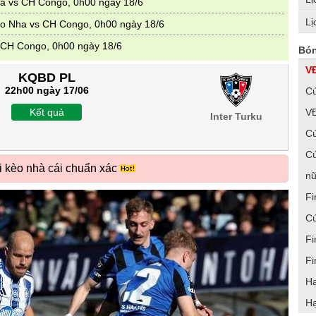
ha vs CH Congo, 0h00 ngày 18/6
Lị
ào Nha vs CH Congo, 0h00 ngày 18/6
 CH Congo, 0h00 ngày 18/6
Bón
V
KQBD PL
22h00 ngày 17/06
Cú
Kết quả
V
Inter Turku
Cú
Cú
i kèo nhà cái chuẩn xác
nữ
Fi
Cú
Fi
Fi
Hạ
Hạ