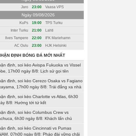
Jaro
23:00
Vaasa VPS
Ngày 09/08/2026
KuPs
19:00
TPS Turku
Inter Turku
21:00
Lahti
Ilves Tampere
22:00
IFK Mariehamn
AC Oulu
23:00
HJK Helsinki
NHẬN ĐỊNH BÓNG ĐÁ MỚI NHẤT
ận định, soi kèo Avispa Fukuoka vs Vissel
be, 17h00 ngày 8/8: Lịch sử gọi tên
ận định, soi kèo Cerezo Osaka vs Fagiano
ayama, 17h00 ngày 8/8: Trái đắng xa nhà
ận định, soi kèo Charlotte vs Atlas, 6h30
ày 8/8: Hướng tới tứ kết
ận định, soi kèo Columbus Crew vs
chuca, 6h30 ngày 8/8: Khách lấn chủ
ận định, soi kèo Cincinnati vs Pumas
AM, 07h00 ngày 8/8: Pháo đài vững chãi