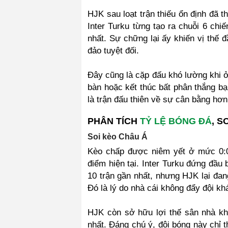
HJK sau loạt trận thiếu ổn định đã th
Inter Turku từng tạo ra chuỗi 6 chiế
nhất. Sự chững lại ấy khiến vị thế 
đảo tuyệt đối.
Đây cũng là cặp đấu khó lường khi ở 
bàn hoặc kết thúc bất phân thắng bại
là trận đấu thiên về sự cân bằng hơn
PHÂN TÍCH
TỶ LỆ BÓNG ĐÁ
, S
Soi kèo Châu Á
Kèo chấp được niêm yết ở mức 0:0 
điểm hiện tại. Inter Turku đứng đầu 
10 trận gần nhất, nhưng HJK lại đang
Đó là lý do nhà cái không đẩy đội khá
HJK còn sở hữu lợi thế sân nhà kh
nhất. Đáng chú ý, đội bóng này chỉ t