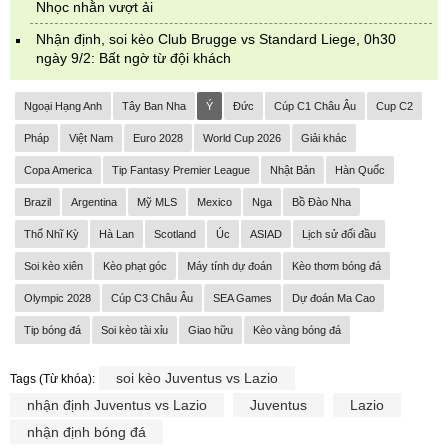
Nhọc nhằn vượt ải
Nhận định, soi kèo Club Brugge vs Standard Liege, 0h30
ngày 9/2: Bất ngờ từ đội khách
Ngoại Hạng Anh
Tây Ban Nha
Ý
Đức
Cúp C1 Châu Âu
Cup C2
Pháp
Việt Nam
Euro 2028
World Cup 2026
Giải khác
Copa America
Tip Fantasy Premier League
Nhật Bản
Hàn Quốc
Brazil
Argentina
Mỹ MLS
Mexico
Nga
Bồ Đào Nha
Thổ Nhĩ Kỳ
Hà Lan
Scotland
Úc
ASIAD
Lịch sử đối đầu
Soi kèo xiên
Kèo phạt góc
Máy tính dự đoán
Kèo thơm bóng đá
Olympic 2028
Cúp C3 Châu Âu
SEA Games
Dự đoán Ma Cao
Tip bóng đá
Soi kèo tài xỉu
Giao hữu
Kèo vàng bóng đá
soi kèo Juventus vs Lazio
Tags (Từ khóa):
nhận định Juventus vs Lazio
Juventus
Lazio
nhận định bóng đá