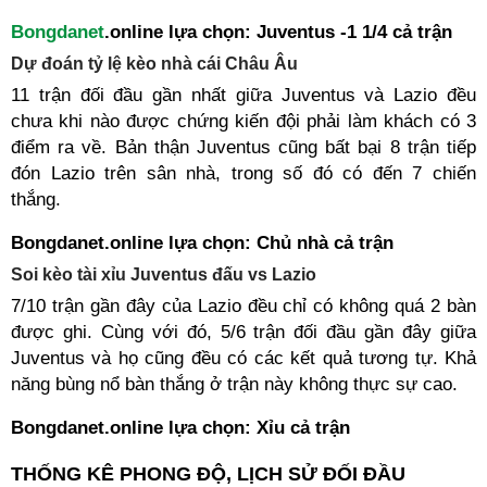
Bongdanet
.online lựa chọn: Juventus -1 1/4 cả trận
Dự đoán tỷ lệ kèo nhà cái Châu Âu
11 trận đối đầu gần nhất giữa Juventus và Lazio đều
chưa khi nào được chứng kiến đội phải làm khách có 3
điểm ra về. Bản thận Juventus cũng bất bại 8 trận tiếp
đón Lazio trên sân nhà, trong số đó có đến 7 chiến
thắng.
Bongdanet.online lựa chọn: Chủ nhà cả trận
Soi kèo tài xỉu Juventus đấu vs Lazio
7/10 trận gần đây của Lazio đều chỉ có không quá 2 bàn
được ghi. Cùng với đó, 5/6 trận đối đầu gần đây giữa
Juventus và họ cũng đều có các kết quả tương tự. Khả
năng bùng nổ bàn thắng ở trận này không thực sự cao.
Bongdanet.online lựa chọn: Xỉu cả trận
THỐNG KÊ PHONG ĐỘ, LỊCH SỬ ĐỐI ĐẦU