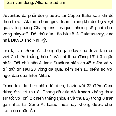
Sân vận động: Allianz Stadium
Juventus đã phải dừng bước tại Coppa Italia sau khi để
thua trước Atalanta hôm giữa tuần. Trong khi đó, họ vượt
qua vòng bảng Champions League, nhưng sẽ phải chơi
vòng play-off. Đối thủ của Lão bà sẽ là Galatasaray, các
nhà ĐKVĐ Thổ Nhĩ Kỳ.
Trở lại với Serie A, phong độ gần đây của Juve khá ổn
với 7 chiến thắng, hòa 1 và chỉ thua đúng 1/9 trận gần
nhất. Đội chủ sân Allianz Stadium hiện có 45 điểm và vị
trí thứ tư sau 23 vòng đã qua, kém đến 10 điểm so với
ngôi đầu của Inter Milan.
Trong khi đó, bên phía đối diện, Lazio với 32 điểm đang
đứng ở vị trí thứ 8. Phong độ của đội khách không thực
sự tốt với chỉ 2 chiến thắng (hòa 4 và thua 2) trong 8 trận
gần nhất tại Serie A. Lazio mùa này không được chơi
các cúp châu Âu.