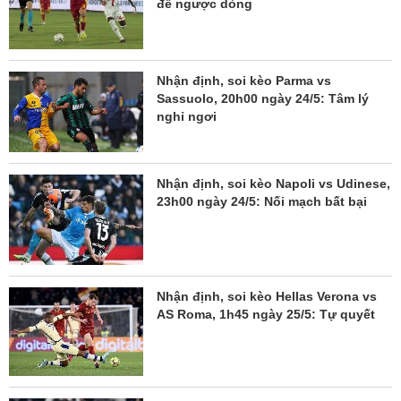
để ngược dòng
Nhận định, soi kèo Parma vs
Sassuolo, 20h00 ngày 24/5: Tâm lý
nghỉ ngơi
Nhận định, soi kèo Napoli vs Udinese,
23h00 ngày 24/5: Nối mạch bất bại
Nhận định, soi kèo Hellas Verona vs
AS Roma, 1h45 ngày 25/5: Tự quyết