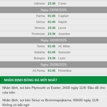
Udinese
23:30
Como
Ngày 23/08/2026
Parma
01:45
Cagliari
Genoa
01:45
Napoli
Venezia
23:30
Lecce
Frosinone
23:30
Juventus
Ngày 24/08/2026
Torino
01:45
AC Milan
Atalanta
01:45
Sassuolo
Bologna
23:30
Lazio
Ngày 25/08/2026
AS Roma
01:45
Fiorentina
NHẬN ĐỊNH BÓNG ĐÁ MỚI NHẤT
Nhận định, soi kèo Plymouth vs Exeter, 2h00 ngày 11/8: Đâu dễ cho
cửa trên
Nhận định, soi kèo Sirius vs Brommapojkarna, 00h00 ngày 11/8:
Không có bất ngờ