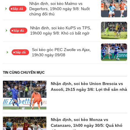
Nhận định, soi kèo Malmo vs
Degerfors, 19h00 ngày 9/8: Nuốt
Sắp đá
chửng đối thủ
Nhận định, soi kèo KuPS vs TPS,
Sắp đá
19h00 ngày 9/8: Khó có bất ngờ
Soi kèo góc PEC Zwolle vs Ajax,
Sắp đá
19h30 ngày 09/08
TIN CÙNG CHUYÊN MỤC
Nhận định, soi kèo Union Brescia vs
Ascoli, 2h15 ngày 3/6: Lợi thế sân nhà
Nhận định, soi kèo Monza vs
Catanzaro, 1h00 ngày 30/5: Quá khó