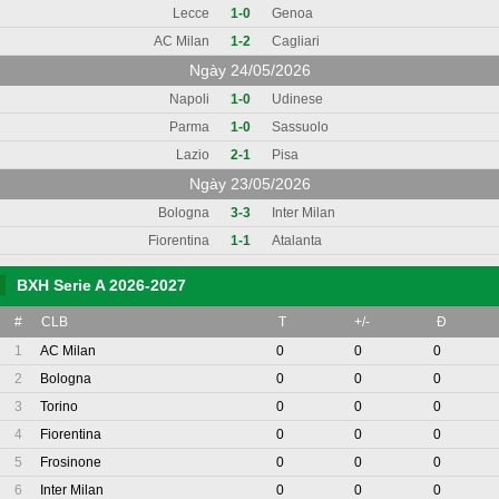
Lecce
1-0
Genoa
AC Milan
1-2
Cagliari
Ngày 24/05/2026
Napoli
1-0
Udinese
Parma
1-0
Sassuolo
Lazio
2-1
Pisa
Ngày 23/05/2026
Bologna
3-3
Inter Milan
Fiorentina
1-1
Atalanta
BXH Serie A 2026-2027
#
CLB
T
+/-
Đ
1
AC Milan
0
0
0
2
Bologna
0
0
0
3
Torino
0
0
0
4
Fiorentina
0
0
0
5
Frosinone
0
0
0
6
Inter Milan
0
0
0