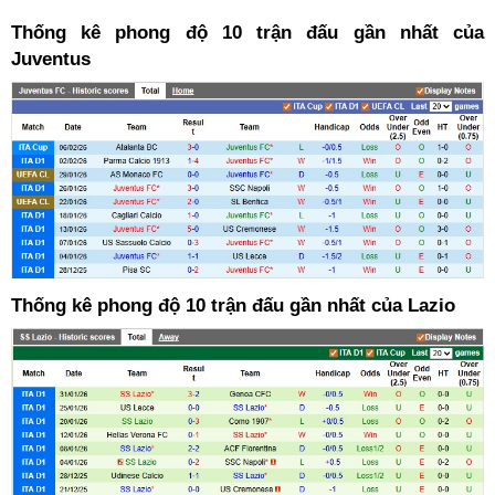
Thống kê phong độ 10 trận đấu gần nhất của
Juventus
Thống kê phong độ 10 trận đấu gần nhất của Lazio