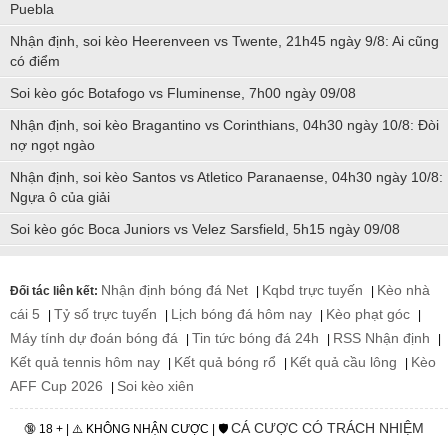
Puebla
Nhận định, soi kèo Heerenveen vs Twente, 21h45 ngày 9/8: Ai cũng
có điểm
Soi kèo góc Botafogo vs Fluminense, 7h00 ngày 09/08
Nhận định, soi kèo Bragantino vs Corinthians, 04h30 ngày 10/8: Đòi
nợ ngọt ngào
Nhận định, soi kèo Santos vs Atletico Paranaense, 04h30 ngày 10/8:
Ngựa ô của giải
Soi kèo góc Boca Juniors vs Velez Sarsfield, 5h15 ngày 09/08
Nhận định bóng đá Net
Kqbd trực tuyến
Kèo nhà
Đối tác liên kết:
|
|
cái 5
Tỷ số trực tuyến
Lịch bóng đá hôm nay
Kèo phạt góc
|
|
|
|
Máy tính dự đoán bóng đá
Tin tức bóng đá 24h
RSS Nhận định
|
|
|
Kết quả tennis hôm nay
Kết quả bóng rổ
Kết quả cầu lông
Kèo
|
|
|
AFF Cup 2026
Soi kèo xiên
|
CÁ CƯỢC CÓ TRÁCH NHIỆM
🔞 18 + | ⚠️ KHÔNG NHẬN CƯỢC | 🛡️