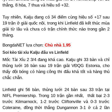
thắng, 8 hòa, 7 thua và hiệu số +32.
Tuy nhiên, Kalju đang có 34 điểm cùng hiệu số +17 sau
19 trận ở giải quốc nội, trong khi Linfield đã kết thúc mùa
giải từ lâu và chưa có trận chính thức nào trong gần 2
tháng.
BongdaNET lựa chọn:
Chủ nhà 1.95
Soi kèo tài xỉu Kalju đấu vs Linfield
Mốc Tài Xỉu 2 3/4 đang khá cao. Kalju ghi 33 bàn và chỉ
thủng lưới 16 bàn sau 19 trận giải VĐQG Estonia, cho
thấy đội bóng có hàng công thi đấu khá tốt và hàng thủ
chắc chắn.
Linfield ghi 56 bàn, thủng lưới 24 bàn sau 33 trận tại
NIFL Premiership. Trong 10 trận gần nhất, thất bại 2-3
trước Kilmarnock, 1-2 trước Cliftonville và 0-3 trước
Coleraine, đồng thời thắng Dungannon 3-1 ở cả 2 lần