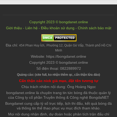
Copyright 2023 © bongdanet.online
Giới thiệu
-
Liên hệ
-
Điều khoản sử dụng
-
Chính sách bảo mật
Địa chỉ:
,
454 Phan Huy Ích
Phường 12, Quận Gò Vấp, Thành phố Hồ Chí
Minh
Website: https://bongdanet.online
Copyright 2023 © bongdanet.online
Số điện thoại: 0822889972
Quảng cáo: (site full, ko nhận thêm qc, cẩn thận lừa đảo)
Cẩn thận các nick giả mạo, đặt tên tương tự
Chịu trách nhiệm nội dung: Ông Hoàng Ngọc
bongdanet.online là chuyên trang tin tức bóng đá thuộc quản lý
của Công ty cổ phần Truyền thông & Công nghệ BongdaNET
Bongdanet cung cấp tỷ số trực tiếp, lịch thi đấu, kết quả bóng đá
và thông tin thể thao phục vụ mục đích tham khảo.
Mọi nội dung nhận định, dự đoán hoặc phân tích trận đấu chỉ