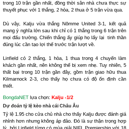
trong 10 trận gần nhất, đồng thời sân nhà chưa thực sự
thuyết phục với 1 thắng, 2 hòa, 2 thua ở 5 trận vừa qua.
Dù vậy, Kalju vừa thắng Nõmme United 3-1, kết quả
mang ý nghĩa lớn sau khi chỉ có 1 thắng trong 6 trận trên
mọi đấu trường. Chiến thắng ấy giúp họ lấy lại tinh thần
đúng lúc cần tạo lợi thế trước trận lượt về.
Linfield có 2 thắng, 1 hòa, 1 thua trong 4 chuyến làm
khách gần nhất, nên không thể bị xem nhẹ. Tuy nhiên, 5
thất bại trong 10 trận gần đây, gồm trận giao hữu thua
Kilmarnock 2-3, cho thấy họ chưa có độ ổn định cần
thiết.
BongdaNET
lựa chọn:
Kalju -1/2
Dự đoán tỷ lệ kèo nhà cái Châu Âu
Tỷ lệ 1.95 cho cửa chủ nhà cho thấy Kalju được đánh giá
nhỉnh hơn nhưng không áp đảo. Đó là sự thận trọng hợp
lý, bởi Linfield từng có mùa giải NIFL Premiership với 18