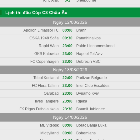
AFC Ajax
3-1
Shelbourne
Lịch thi đấu Cúp C3 Châu Âu
Ngày 12/08/2026
Apollon Limassol FC
00:00
Brann
CSKA 1948 Sofia
00:30
Panathinaikos
Rapid Wien
23:00
Paide Linnameeskond
GKS Katowice
23:00
Hapoel Tel Aviv
FC Copenhagen
23:00
Debrecin VSC
Ngày 13/08/2026
Tobol Kostanai
22:00
Partizan Belgrade
FC Flora Tallinn
23:00
Inter Club Escaldes
Qarabag
23:00
Dynamo Kyiv
Ilves Tampere
23:00
Rijeka
FK Rigas Futbola skola
23:30
Baumit Jablonec
Ngày 14/08/2026
ML Vitebsk
00:00
Borac Banja Luka
Midtjylland
00:00
Bohemians