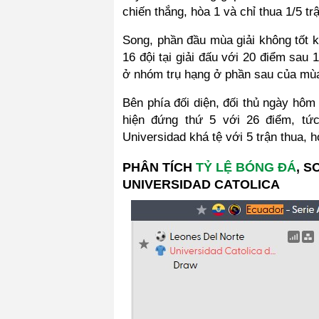
chiến thắng, hòa 1 và chỉ thua 1/5 tr
Song, phần đầu mùa giải không tốt k
16 đội tại giải đấu với 20 điểm sau 
ở nhóm trụ hạng ở phần sau của mùa
Bên phía đối diện, đối thủ ngày hôm
hiện đứng thứ 5 với 26 điểm, tứ
Universidad khá tệ với 5 trận thua, 
PHÂN TÍCH
TỶ LỆ BÓNG ĐÁ
, S
UNIVERSIDAD CATOLICA