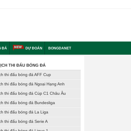
 ĐÁ
DỰ ĐOÁN
BONGDANET
LỊCH THI ĐẤU BÓNG ĐÁ
ch thi đấu bóng đá AFF Cup
ch thi đấu bóng đá Ngoại Hạng Anh
ch thi đấu bóng đá Cúp C1 Châu Âu
ch thi đấu bóng đá Bundesliga
ch thi đấu bóng đá La Liga
ch thi đấu bóng đá Serie A
ch thi đấu bóng đá Ligue 1