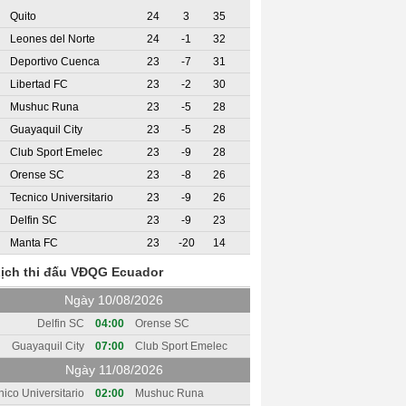
Quito
24
3
35
Leones del Norte
24
-1
32
Deportivo Cuenca
23
-7
31
Libertad FC
23
-2
30
Mushuc Runa
23
-5
28
Guayaquil City
23
-5
28
Club Sport Emelec
23
-9
28
Orense SC
23
-8
26
Tecnico Universitario
23
-9
26
Delfin SC
23
-9
23
Manta FC
23
-20
14
ịch thi đấu VĐQG Ecuador
Ngày 10/08/2026
Delfin SC
04:00
Orense SC
Guayaquil City
07:00
Club Sport Emelec
Ngày 11/08/2026
nico Universitario
02:00
Mushuc Runa