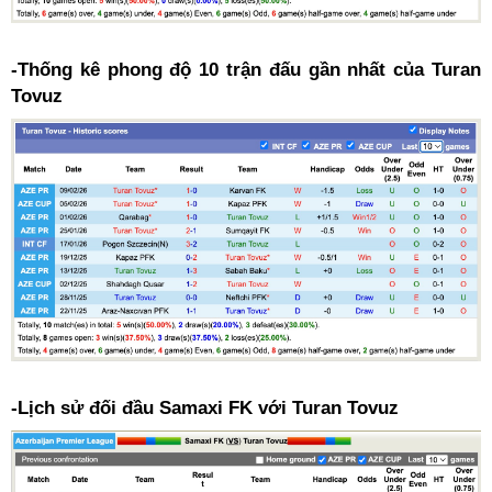
-Thống kê phong độ 10 trận đấu gần nhất của Turan
Tovuz
-Lịch sử đối đầu Samaxi FK với Turan Tovuz