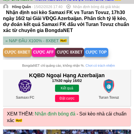
Hồng Quân
- 15/02/2026 17:40
Nhận định bóng đá giải khác
Nhận định soi kèo Samaxi FK vs Turan Tovuz, 17h30
ngày 16/2 tại Giải VĐQG Azerbaijan. Phân tích tỷ lệ kèo,
dự đoán kết quả Samaxi FK đấu với Turan Tovuz chuẩn
xác từ chuyên gia BongdaNET
» NẠP ĐẦU X100% - 8XBET
CƯỢC 8XBET
CƯỢC AFF
CƯỢC 8XBET
CƯỢC TOP
BongdaNET chỉ quảng cáo, không nhận %.
Chơi có trách nhiệm
KQBD Ngoại Hạng Azerbaijan
17h30 ngày 16/02
Kết quả
Samaxı FC
Turan Tovuz
Đặt cược
XEM THÊM:
Nhận định bóng đá
- Soi kèo nhà cái chuẩn
xác