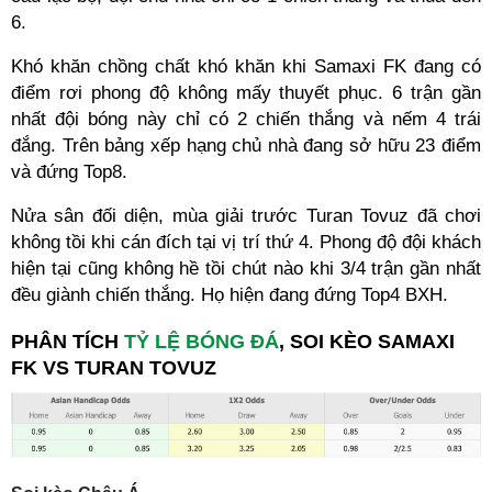
6.
Khó khăn chồng chất khó khăn khi Samaxi FK đang có
điểm rơi phong độ không mấy thuyết phục. 6 trận gần
nhất đội bóng này chỉ có 2 chiến thắng và nếm 4 trái
đắng. Trên bảng xếp hạng chủ nhà đang sở hữu 23 điểm
và đứng Top8.
Nửa sân đối diện, mùa giải trước Turan Tovuz đã chơi
không tồi khi cán đích tại vị trí thứ 4. Phong độ đội khách
hiện tại cũng không hề tồi chút nào khi 3/4 trận gần nhất
đều giành chiến thắng. Họ hiện đang đứng Top4 BXH.
PHÂN TÍCH
TỶ LỆ BÓNG ĐÁ
, SOI KÈO SAMAXI
FK VS TURAN TOVUZ