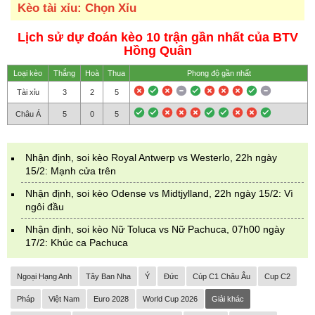
Kèo tài xỉu: Chọn Xỉu
Lịch sử dự đoán kèo 10 trận gần nhất của BTV
Hồng Quân
Loại kèo
Thắng
Hoà
Thua
Phong độ gần nhất
Tài xỉu
3
2
5
Châu Á
5
0
5
Nhận định, soi kèo Royal Antwerp vs Westerlo, 22h ngày
15/2: Mạnh cửa trên
Nhận định, soi kèo Odense vs Midtjylland, 22h ngày 15/2: Vì
ngôi đầu
Nhận định, soi kèo Nữ Toluca vs Nữ Pachuca, 07h00 ngày
17/2: Khúc ca Pachuca
Ngoại Hạng Anh
Tây Ban Nha
Ý
Đức
Cúp C1 Châu Âu
Cup C2
Pháp
Việt Nam
Euro 2028
World Cup 2026
Giải khác