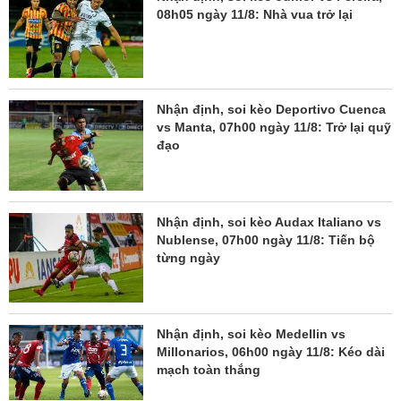
08h05 ngày 11/8: Nhà vua trở lại
Nhận định, soi kèo Deportivo Cuenca
vs Manta, 07h00 ngày 11/8: Trở lại quỹ
đạo
Nhận định, soi kèo Audax Italiano vs
Nublense, 07h00 ngày 11/8: Tiến bộ
từng ngày
Nhận định, soi kèo Medellin vs
Millonarios, 06h00 ngày 11/8: Kéo dài
mạch toàn thắng