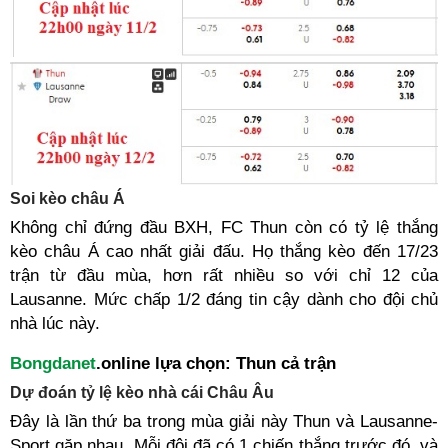
Soi kèo châu Á
Không chỉ đứng đầu BXH, FC Thun còn có tỷ lệ thắng
kèo châu Á cao nhất giải đấu. Họ thắng kèo đến 17/23
trận từ đầu mùa, hơn rất nhiều so với chỉ 12 của
Lausanne. Mức chấp 1/2 đáng tin cậy dành cho đội chủ
nhà lúc này.
Bongdanet
.online lựa chọn: Thun cả trận
Dự đoán tỷ lệ kèo nhà cái Châu Âu
Đây là lần thứ ba trong mùa giải này Thun và Lausanne-
Sport gặp nhau. Mỗi đội đã có 1 chiến thắng trước đó, và