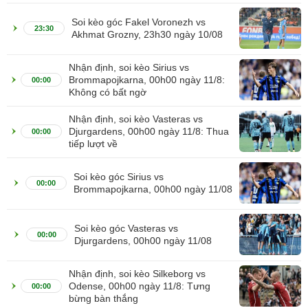
Soi kèo góc Fakel Voronezh vs
23:30
Akhmat Grozny, 23h30 ngày 10/08
Nhận định, soi kèo Sirius vs
Brommapojkarna, 00h00 ngày 11/8:
00:00
Không có bất ngờ
Nhận định, soi kèo Vasteras vs
Djurgardens, 00h00 ngày 11/8: Thua
00:00
tiếp lượt về
Soi kèo góc Sirius vs
00:00
Brommapojkarna, 00h00 ngày 11/08
Soi kèo góc Vasteras vs
00:00
Djurgardens, 00h00 ngày 11/08
Nhận định, soi kèo Silkeborg vs
Odense, 00h00 ngày 11/8: Tưng
00:00
bừng bàn thắng