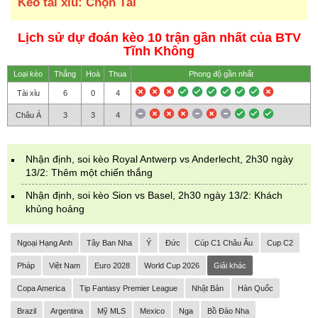
Kèo tài xỉu: Chọn Tài
Lịch sử dự đoán kèo 10 trận gần nhất của BTV
Tĩnh Không
Loại kèo
Thắng
Hoà
Thua
Phong độ gần nhất
Tài xỉu
6
0
4
Châu Á
3
3
4
Nhận định, soi kèo Royal Antwerp vs Anderlecht, 2h30 ngày
13/2: Thêm một chiến thắng
Nhận định, soi kèo Sion vs Basel, 2h30 ngày 13/2: Khách
khủng hoảng
Ngoại Hạng Anh
Tây Ban Nha
Ý
Đức
Cúp C1 Châu Âu
Cup C2
Pháp
Việt Nam
Euro 2028
World Cup 2026
Giải khác
Copa America
Tip Fantasy Premier League
Nhật Bản
Hàn Quốc
Brazil
Argentina
Mỹ MLS
Mexico
Nga
Bồ Đào Nha