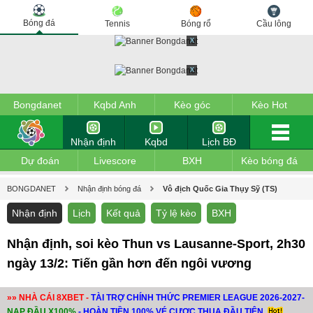
Bóng đá
Tennis
Bóng rổ
Cầu lông
x
x
Bongdanet
Kqbd Anh
Kèo góc
Kèo Hot
Nhận định
Kqbd
Lịch BĐ
Dự đoán
Livescore
BXH
Kèo bóng đá
BONGDANET
Nhận định bóng đá
Vô địch Quốc Gia Thụy Sỹ (TS)
Nhận định
Lịch
Kết quả
Tỷ lệ kèo
BXH
Nhận định, soi kèo Thun vs Lausanne-Sport, 2h30
ngày 13/2: Tiến gần hơn đến ngôi vương
»» NHÀ CÁI 8XBET -
TÀI TRỢ CHÍNH THỨC PREMIER LEAGUE 2026-2027-
NẠP ĐẦU X100%
- HOÀN TIỀN 100% VÉ CƯỢC THUA ĐẦU TIÊN.