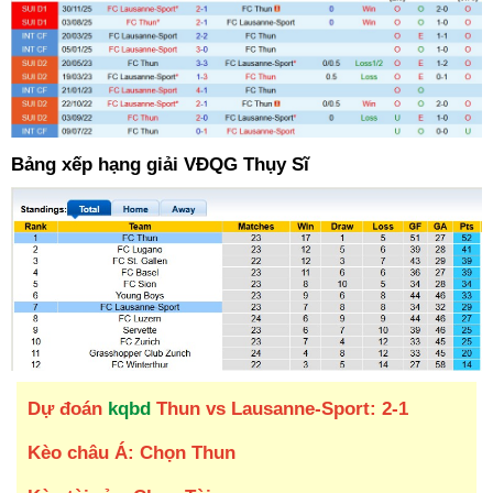
Bảng xếp hạng giải VĐQG Thụy Sĩ
Dự đoán
kqbd
Thun vs Lausanne-Sport: 2-1
Kèo châu Á: Chọn Thun