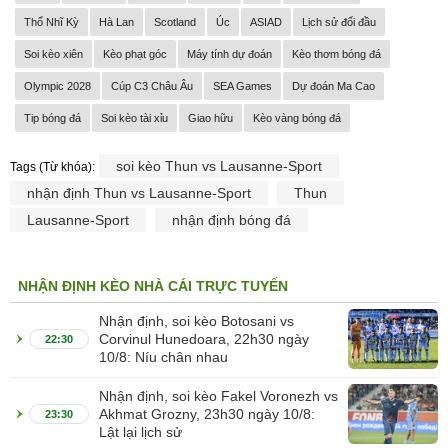
Thổ Nhĩ Kỳ
Hà Lan
Scotland
Úc
ASIAD
Lịch sử đối đầu
Soi kèo xiên
Kèo phạt góc
Máy tính dự đoán
Kèo thơm bóng đá
Olympic 2028
Cúp C3 Châu Âu
SEA Games
Dự đoán Ma Cao
Tip bóng đá
Soi kèo tài xỉu
Giao hữu
Kèo vàng bóng đá
soi kèo Thun vs Lausanne-Sport
Tags (Từ khóa):
nhận định Thun vs Lausanne-Sport
Thun
Lausanne-Sport
nhận định bóng đá
NHẬN ĐỊNH KÈO NHÀ CÁI TRỰC TUYẾN
Nhận định, soi kèo Botosani vs
Corvinul Hunedoara, 22h30 ngày
22:30
10/8: Níu chân nhau
Nhận định, soi kèo Fakel Voronezh vs
Akhmat Grozny, 23h30 ngày 10/8:
23:30
Lật lại lịch sử