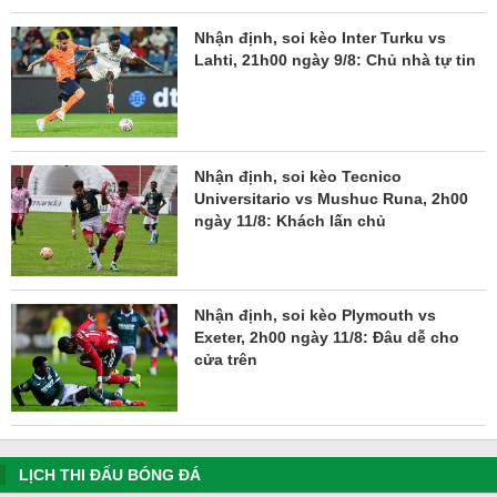
Nhận định, soi kèo Inter Turku vs
Lahti, 21h00 ngày 9/8: Chủ nhà tự tin
Nhận định, soi kèo Tecnico
Universitario vs Mushuc Runa, 2h00
ngày 11/8: Khách lấn chủ
Nhận định, soi kèo Plymouth vs
Exeter, 2h00 ngày 11/8: Đâu dễ cho
cửa trên
LỊCH THI ĐẤU BÓNG ĐÁ