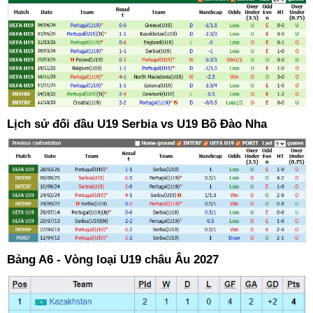
Lịch sử đối đầu U19 Serbia vs U19 Bồ Đào Nha
Bảng A6 - Vòng loại U19 châu Âu 2027