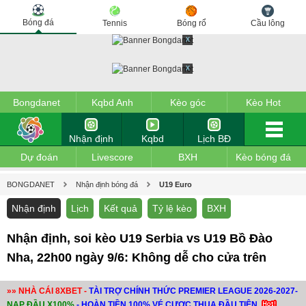
Bóng đá
Tennis
Bóng rổ
Cầu lông
x
x
Bongdanet
Kqbd Anh
Kèo góc
Kèo Hot
Nhận định
Kqbd
Lịch BĐ
Dự đoán
Livescore
BXH
Kèo bóng đá
BONGDANET
Nhận định bóng đá
U19 Euro
Nhận định
Lịch
Kết quả
Tỷ lệ kèo
BXH
Nhận định, soi kèo U19 Serbia vs U19 Bồ Đào
Nha, 22h00 ngày 9/6: Không dễ cho cửa trên
»» NHÀ CÁI 8XBET -
TÀI TRỢ CHÍNH THỨC PREMIER LEAGUE 2026-2027-
NẠP ĐẦU X100%
- HOÀN TIỀN 100% VÉ CƯỢC THUA ĐẦU TIÊN.