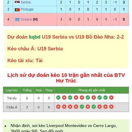
Dự đoán
kqbd
U19 Serbia vs U19 Bồ Đào Nha: 2-2
Kèo châu Á: U19 Serbia
Kèo tài xỉu: Tài
Lịch sử dự đoán kèo 10 trận gần nhất của BTV
Hư Trúc
Loại kèo
Thắng
Hoà
Thua
Phong độ gần nhất
Tài xỉu
5
0
5
Châu Á
2
0
8
Nhận định, soi kèo Liverpool Montevideo vs Cerro Largo,
3h00 ngày 9/6: Sao đổi ngôi