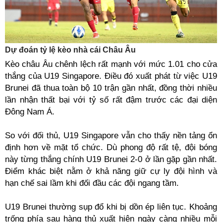
Dự đoán tỷ lệ kèo nhà cái Châu Âu
Kèo châu Âu chênh lệch rất mạnh với mức 1.01 cho cửa
thắng của U19 Singapore. Điều đó xuất phát từ việc U19
Brunei đã thua toàn bộ 10 trận gần nhất, đồng thời nhiều
lần nhận thất bại với tỷ số rất đậm trước các đại diện
Đông Nam Á.
So với đối thủ, U19 Singapore vẫn cho thấy nền tảng ổn
định hơn về mặt tổ chức. Dù phong độ rất tệ, đội bóng
này từng thắng chính U19 Brunei 2-0 ở lần gặp gần nhất.
Điểm khác biệt nằm ở khả năng giữ cự ly đội hình và
hạn chế sai lầm khi đối đầu các đội ngang tầm.
U19 Brunei thường sụp đổ khi bị dồn ép liên tục. Khoảng
trống phía sau hàng thủ xuất hiện ngày càng nhiều mỗi