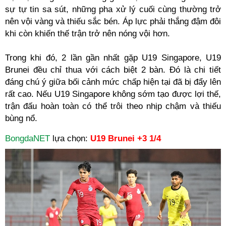
sự tự tin sa sút, những pha xử lý cuối cùng thường trở
nên vội vàng và thiếu sắc bén. Áp lực phải thắng đậm đôi
khi còn khiến thế trận trở nên nóng vội hơn.
Trong khi đó, 2 lần gần nhất gặp U19 Singapore, U19
Brunei đều chỉ thua với cách biệt 2 bàn. Đó là chi tiết
đáng chú ý giữa bối cảnh mức chấp hiện tại đã bị đẩy lên
rất cao. Nếu U19 Singapore không sớm tạo được lợi thế,
trận đấu hoàn toàn có thể trôi theo nhịp chậm và thiếu
bùng nổ.
BongdaNET
lựa chọn:
U19 Brunei +3 1/4