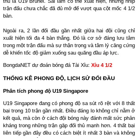
thủ là U19 Brunei. Sai lầm có thể xuất hiện, nhưng nhịp
trận đấu chưa chắc đã đủ mở để vượt qua cột mốc 4 1/2
bàn.
Ngoài ra, 2 lần đối đầu gần nhất giữa hai đội cũng chỉ
xuất hiện tối đa 4 bàn thắng. Đó là cơ sở đáng lưu tâm
trong một trận đấu mà sự thận trọng và tâm lý căng cứng
dễ khiến tốc độ giảm xuống sau quãng đầu áp lực.
BongdaNET dự đoán bóng đá Tài Xỉu:
Xỉu 4 1/2
THỐNG KÊ PHONG ĐỘ, LỊCH SỬ ĐỐI ĐẦU
Phân tích phong độ U19 Singapore
U19 Singapore đang có phong độ sa sút rõ rệt với 8 thất
bại trong 10 trận gần nhất. Điều đáng lo không chỉ nằm ở
kết quả, mà còn ở cách đội bóng này đánh mất sức phản
kháng trong những trận gặp đối thủ mạnh hơn. 4 thất bại
liên tiếp gần đây đều có cách biệt ít nhất 3 bàn và không