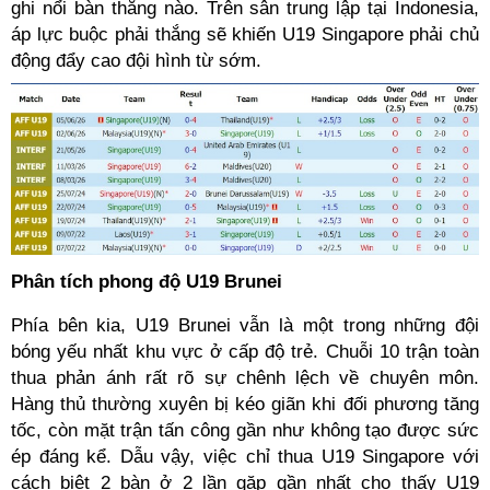
ghi nổi bàn thắng nào. Trên sân trung lập tại Indonesia,
áp lực buộc phải thắng sẽ khiến U19 Singapore phải chủ
động đẩy cao đội hình từ sớm.
Phân tích phong độ U19 Brunei
Phía bên kia, U19 Brunei vẫn là một trong những đội
bóng yếu nhất khu vực ở cấp độ trẻ. Chuỗi 10 trận toàn
thua phản ánh rất rõ sự chênh lệch về chuyên môn.
Hàng thủ thường xuyên bị kéo giãn khi đối phương tăng
tốc, còn mặt trận tấn công gần như không tạo được sức
ép đáng kể. Dẫu vậy, việc chỉ thua U19 Singapore với
cách biệt 2 bàn ở 2 lần gặp gần nhất cho thấy U19