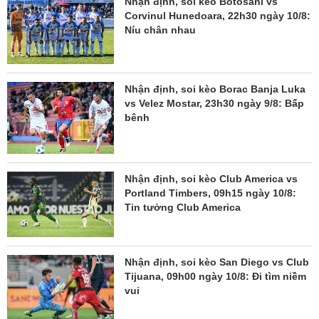
Nhận định, soi kèo Botosani vs
Corvinul Hunedoara, 22h30 ngày 10/8:
Níu chân nhau
Nhận định, soi kèo Borac Banja Luka
vs Velez Mostar, 23h30 ngày 9/8: Bấp
bênh
Nhận định, soi kèo Club America vs
Portland Timbers, 09h15 ngày 10/8:
Tin tưởng Club America
Nhận định, soi kèo San Diego vs Club
Tijuana, 09h00 ngày 10/8: Đi tìm niềm
vui