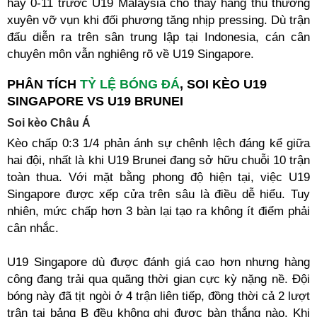
hay 0-11 trước U19 Malaysia cho thấy hàng thủ thường
xuyên vỡ vụn khi đối phương tăng nhịp pressing. Dù trận
đấu diễn ra trên sân trung lập tại Indonesia, cán cân
chuyên môn vẫn nghiêng rõ về U19 Singapore.
PHÂN TÍCH
TỶ LỆ BÓNG ĐÁ
, SOI KÈO U19
SINGAPORE VS U19 BRUNEI
Soi kèo Châu Á
Kèo chấp 0:3 1/4 phản ánh sự chênh lệch đáng kể giữa
hai đội, nhất là khi U19 Brunei đang sở hữu chuỗi 10 trận
toàn thua. Với mặt bằng phong độ hiện tại, việc U19
Singapore được xếp cửa trên sâu là điều dễ hiểu. Tuy
nhiên, mức chấp hơn 3 bàn lại tạo ra không ít điểm phải
cân nhắc.
U19 Singapore dù được đánh giá cao hơn nhưng hàng
công đang trải qua quãng thời gian cực kỳ nặng nề. Đội
bóng này đã tịt ngòi ở 4 trận liên tiếp, đồng thời cả 2 lượt
trận tại bảng B đều không ghi được bàn thắng nào. Khi