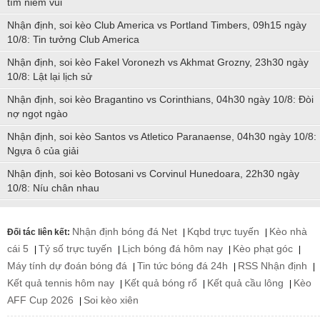
tìm niềm vui
Nhận định, soi kèo Club America vs Portland Timbers, 09h15 ngày
10/8: Tin tưởng Club America
Nhận định, soi kèo Fakel Voronezh vs Akhmat Grozny, 23h30 ngày
10/8: Lật lại lịch sử
Nhận định, soi kèo Bragantino vs Corinthians, 04h30 ngày 10/8: Đòi
nợ ngọt ngào
Nhận định, soi kèo Santos vs Atletico Paranaense, 04h30 ngày 10/8:
Ngựa ô của giải
Nhận định, soi kèo Botosani vs Corvinul Hunedoara, 22h30 ngày
10/8: Níu chân nhau
Nhận định bóng đá Net
Kqbd trực tuyến
Kèo nhà
Đối tác liên kết:
|
|
cái 5
Tỷ số trực tuyến
Lịch bóng đá hôm nay
Kèo phạt góc
|
|
|
|
Máy tính dự đoán bóng đá
Tin tức bóng đá 24h
RSS Nhận định
|
|
|
Kết quả tennis hôm nay
Kết quả bóng rổ
Kết quả cầu lông
Kèo
|
|
|
AFF Cup 2026
Soi kèo xiên
|