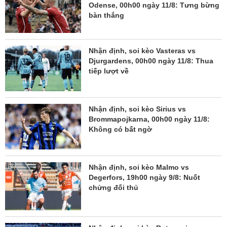
Odense, 00h00 ngày 11/8: Tưng bừng
bàn thắng
Nhận định, soi kèo Vasteras vs
Djurgardens, 00h00 ngày 11/8: Thua
tiếp lượt về
Nhận định, soi kèo Sirius vs
Brommapojkarna, 00h00 ngày 11/8:
Không có bất ngờ
Nhận định, soi kèo Malmo vs
Degerfors, 19h00 ngày 9/8: Nuốt
chửng đối thủ