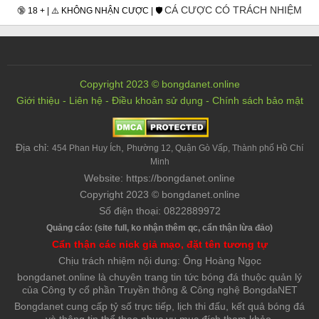
CÁ CƯỢC CÓ TRÁCH NHIỆM
🔞 18 + | ⚠️ KHÔNG NHẬN CƯỢC | 🛡️
Copyright 2023 © bongdanet.online
Giới thiệu
-
Liên hệ
-
Điều khoản sử dụng
-
Chính sách bảo mật
Địa chỉ:
,
454 Phan Huy Ích
Phường 12, Quận Gò Vấp, Thành phố Hồ Chí
Minh
Website: https://bongdanet.online
Copyright 2023 © bongdanet.online
Số điện thoại: 0822889972
Quảng cáo: (site full, ko nhận thêm qc, cẩn thận lừa đảo)
Cẩn thận các nick giả mạo, đặt tên tương tự
Chịu trách nhiệm nội dung: Ông Hoàng Ngọc
bongdanet.online là chuyên trang tin tức bóng đá thuộc quản lý
của Công ty cổ phần Truyền thông & Công nghệ BongdaNET
Bongdanet cung cấp tỷ số trực tiếp, lịch thi đấu, kết quả bóng đá
và thông tin thể thao phục vụ mục đích tham khảo.