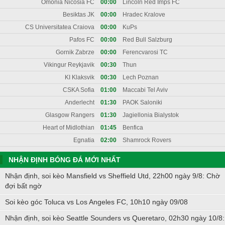
Omonia Nicosia FC
00:00
Lincoln Red Imps FC
Besiktas JK
00:00
Hradec Kralove
CS Universitatea Craiova
00:00
KuPs
Pafos FC
00:00
Red Bull Salzburg
Gornik Zabrze
00:00
Ferencvarosi TC
Vikingur Reykjavik
00:30
Thun
KI Klaksvik
00:30
Lech Poznan
CSKA Sofia
01:00
Maccabi Tel Aviv
Anderlecht
01:30
PAOK Saloniki
Glasgow Rangers
01:30
Jagiellonia Bialystok
Heart of Midlothian
01:45
Benfica
Egnatia
02:00
Shamrock Rovers
NHẬN ĐỊNH BÓNG ĐÁ MỚI NHẤT
Nhận định, soi kèo Mansfield vs Sheffield Utd, 22h00 ngày 9/8: Chờ
đợi bất ngờ
Soi kèo góc Toluca vs Los Angeles FC, 10h10 ngày 09/08
Nhận định, soi kèo Seattle Sounders vs Queretaro, 02h30 ngày 10/8: