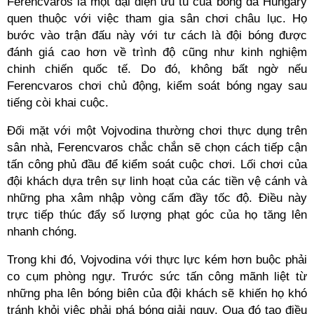
Ferencvaros là một đại diện ưu tú của bóng đá Hungary
quen thuộc với việc tham gia sân chơi châu lục. Họ
bước vào trận đấu này với tư cách là đội bóng được
đánh giá cao hơn về trình độ cũng như kinh nghiệm
chinh chiến quốc tế. Do đó, không bất ngờ nếu
Ferencvaros chơi chủ động, kiểm soát bóng ngay sau
tiếng còi khai cuộc.
Đối mặt với một Vojvodina thường chơi thực dụng trên
sân nhà, Ferencvaros chắc chắn sẽ chọn cách tiếp cận
tấn công phủ đầu để kiểm soát cuộc chơi. Lối chơi của
đội khách dựa trên sự linh hoạt của các tiền vệ cánh và
những pha xâm nhập vòng cấm đầy tốc độ. Điều này
trực tiếp thúc đẩy số lượng phạt góc của họ tăng lên
nhanh chóng.
Trong khi đó, Vojvodina với thực lực kém hơn buộc phải
co cụm phòng ngự. Trước sức tấn công mãnh liệt từ
những pha lên bóng biên của đội khách sẽ khiến họ khó
tránh khỏi việc phải phá bóng giải nguy. Qua đó tạo điều