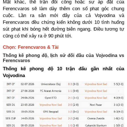
Mặt khác, thế trận đôi công hoặc sự áp đặt của
Ferencvaros sẽ làm dày thêm con số phạt góc chung
cuộc. Lần ra sân mới đây của cả Vojvodina và
Ferencvaros đều chứng kiến không dưới 10 tình huống
sút phạt khi bóng hết đường biên ngang. Điều tương tự
cũng có thể xảy ra ở 90 phút tới.
Chọn: Ferencvaros & Tài
Thống kê phong độ, lịch sử đối đầu của Vojvodina vs
Ferencvaros
Thống kê phong độ 10 trận đấu gần nhất của
Vojvodina