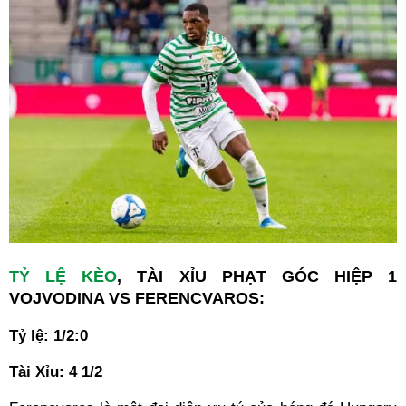
TỶ LỆ KÈO
, TÀI XỈU PHẠT GÓC HIỆP 1
VOJVODINA VS FERENCVAROS:
Tỷ lệ: 1/2:0
Tài Xỉu: 4 1/2