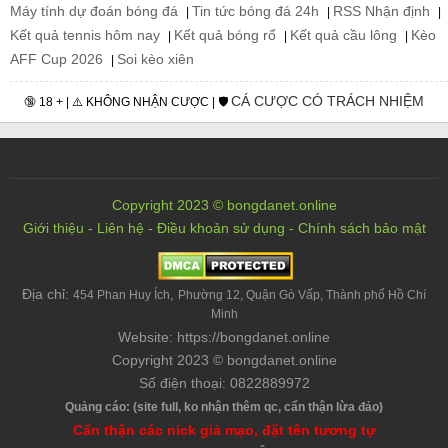
Máy tính dự đoán bóng đá
Tin tức bóng đá 24h
RSS Nhận định
|
|
|
Kết quả tennis hôm nay
Kết quả bóng rổ
Kết quả cầu lông
Kèo
|
|
|
AFF Cup 2026
Soi kèo xiên
|
CÁ CƯỢC CÓ TRÁCH NHIỆM
🔞 18 + | ⚠️ KHÔNG NHẬN CƯỢC | 🛡️
Copyright 2023 © bongdanet.online
Giới thiệu
-
Liên hệ
-
Điều khoản sử dụng
-
Chính sách bảo mật
Địa chỉ:
,
454 Phan Huy Ích
Phường 12, Quận Gò Vấp, Thành phố Hồ Chí
Minh
Website: https://bongdanet.online
Copyright 2023 © bongdanet.online
Số điện thoại: 0822889972
Quảng cáo: (site full, ko nhận thêm qc, cẩn thận lừa đảo)
Cẩn thận các nick giả mạo, đặt tên tương tự