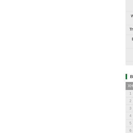
W
Th
B
X
1
2
3
4
5
6