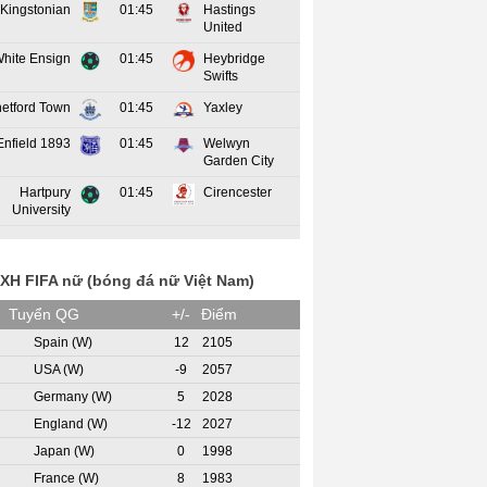
Kingstonian
01:45
Hastings
United
hite Ensign
01:45
Heybridge
Swifts
etford Town
01:45
Yaxley
Enfield 1893
01:45
Welwyn
Garden City
Hartpury
01:45
Cirencester
University
XH FIFA nữ (bóng đá nữ Việt Nam)
H
Tuyển QG
+/-
Điểm
Spain (W)
12
2105
USA (W)
-9
2057
Germany (W)
5
2028
England (W)
-12
2027
Japan (W)
0
1998
France (W)
8
1983