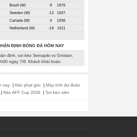
Brazil (W)
9
1976
Sweden (W)
-13
1937
Canada (W)
0
1936
Netherland (W)
-19
1911
NHẬN ĐỊNH BÓNG ĐÁ HÔM NAY
ận định, soi kèo Seinajoki vs Gnistan,
h00 ngày 7/8: Khách khải hoàn
m nay
|
Kèo phạt góc
|
Máy tính dự đoán
|
Kèo AFF Cup 2026
|
Soi kèo xiên