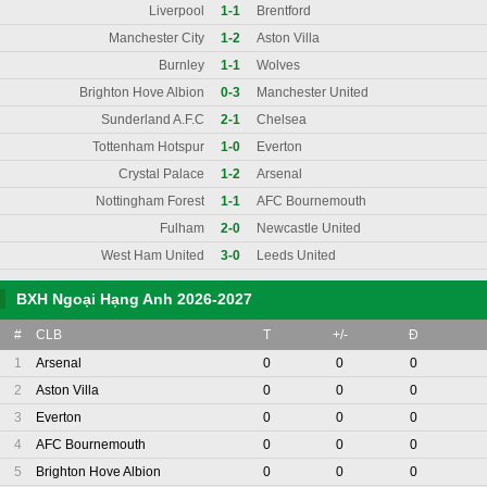
Liverpool
1-1
Brentford
Manchester City
1-2
Aston Villa
Burnley
1-1
Wolves
Brighton Hove Albion
0-3
Manchester United
Sunderland A.F.C
2-1
Chelsea
Tottenham Hotspur
1-0
Everton
Crystal Palace
1-2
Arsenal
Nottingham Forest
1-1
AFC Bournemouth
Fulham
2-0
Newcastle United
West Ham United
3-0
Leeds United
BXH Ngoại Hạng Anh 2026-2027
#
CLB
T
+/-
Đ
1
Arsenal
0
0
0
2
Aston Villa
0
0
0
3
Everton
0
0
0
4
AFC Bournemouth
0
0
0
5
Brighton Hove Albion
0
0
0