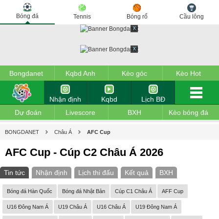
Bóng đá
Tennis
Bóng rổ
Cầu lông
x
x
Bongdanet
Kqbd Anh
Kèo góc
Kèo Hot
Nhận định
Kqbd
Lịch BĐ
Dự đoán
Livescore
BXH
Kèo bóng đá
BONGDANET
Châu Á
AFC Cup
AFC Cup - Cúp C2 Châu Á 2026
Tin tức
Nhận định
Lịch thi đấu
Kết quả
BXH
Bóng đá Hàn Quốc
Bóng đá Nhật Bản
Cúp C1 Châu Á
AFF Cup
U16 Đông Nam Á
U19 Châu Á
U16 Châu Á
U19 Đông Nam Á