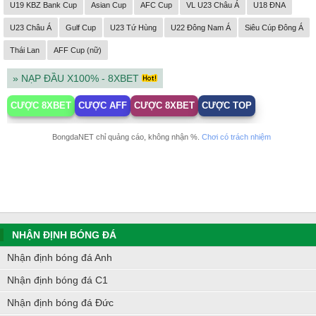
U19 KBZ Bank Cup
Asian Cup
AFC Cup
VL U23 Châu Á
U18 ĐNA
U23 Châu Á
Gulf Cup
U23 Tứ Hùng
U22 Đông Nam Á
Siêu Cúp Đông Á
Thái Lan
AFF Cup (nữ)
» NẠP ĐẦU X100% - 8XBET
CƯỢC 8XBET
CƯỢC AFF
CƯỢC 8XBET
CƯỢC TOP
BongdaNET chỉ quảng cáo, không nhận %.
Chơi có trách nhiệm
NHẬN ĐỊNH BÓNG ĐÁ
Nhận định bóng đá Anh
Nhận định bóng đá C1
Nhận định bóng đá Đức