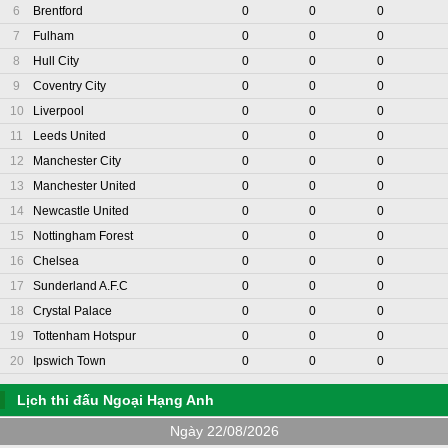
6
Brentford
0
0
0
7
Fulham
0
0
0
8
Hull City
0
0
0
9
Coventry City
0
0
0
10
Liverpool
0
0
0
11
Leeds United
0
0
0
12
Manchester City
0
0
0
13
Manchester United
0
0
0
14
Newcastle United
0
0
0
15
Nottingham Forest
0
0
0
16
Chelsea
0
0
0
17
Sunderland A.F.C
0
0
0
18
Crystal Palace
0
0
0
19
Tottenham Hotspur
0
0
0
20
Ipswich Town
0
0
0
Lịch thi đấu Ngoại Hạng Anh
Ngày 22/08/2026