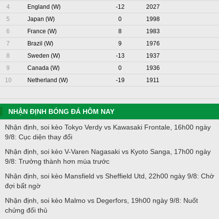
4
England (W)
-12
2027
5
Japan (W)
0
1998
6
France (W)
8
1983
7
Brazil (W)
9
1976
8
Sweden (W)
-13
1937
9
Canada (W)
0
1936
10
Netherland (W)
-19
1911
NHẬN ĐỊNH BÓNG ĐÁ HÔM NAY
Nhận định, soi kèo Tokyo Verdy vs Kawasaki Frontale, 16h00 ngày
9/8: Cục diện thay đổi
Nhận định, soi kèo V-Varen Nagasaki vs Kyoto Sanga, 17h00 ngày
9/8: Trưởng thành hơn mùa trước
Nhận định, soi kèo Mansfield vs Sheffield Utd, 22h00 ngày 9/8: Chờ
đợi bất ngờ
Nhận định, soi kèo Malmo vs Degerfors, 19h00 ngày 9/8: Nuốt
chửng đối thủ