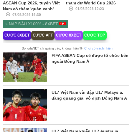
ASEAN Cup 2026, tuyển Việt
tham dự World Cup 2026
Nam có thêm 'quân xanh'
01/05/2026 12:23
07/05/2026 16:30
» NẠP ĐẦU X100% - 8XBET
CƯỢC 8XBET
CƯỢC AFF
CƯỢC 8XBET
CƯỢC TOP
BongdaNET chỉ quảng cáo, không nhận %.
Chơi có trách nhiệm
FIFA ASEAN Cup sẽ được tổ chức bên
ngoài Đông Nam Á
U17 Việt Nam vùi dập U17 Malaysia,
đăng quang giải vô địch Đông Nam Á
U17 Việt Nam khiến U17 Australia