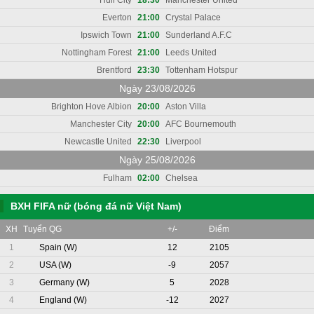
Hull City
18:30
Manchester United
Everton
21:00
Crystal Palace
Ipswich Town
21:00
Sunderland A.F.C
Nottingham Forest
21:00
Leeds United
Brentford
23:30
Tottenham Hotspur
Ngày 23/08/2026
Brighton Hove Albion
20:00
Aston Villa
Manchester City
20:00
AFC Bournemouth
Newcastle United
22:30
Liverpool
Ngày 25/08/2026
Fulham
02:00
Chelsea
BXH FIFA nữ (bóng đá nữ Việt Nam)
XH
Tuyển QG
+/-
Điểm
1
Spain (W)
12
2105
2
USA (W)
-9
2057
3
Germany (W)
5
2028
4
England (W)
-12
2027