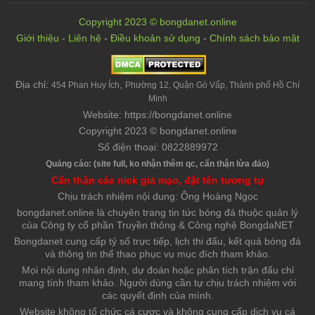
Copyright 2023 © bongdanet.online
Giới thiệu
-
Liên hệ
-
Điều khoản sử dụng
-
Chính sách bảo mật
Địa chỉ:
,
454 Phan Huy Ích
Phường 12, Quận Gò Vấp, Thành phố Hồ Chí
Minh
Website: https://bongdanet.online
Copyright 2023 © bongdanet.online
Số điện thoại: 0822889972
Quảng cáo: (site full, ko nhận thêm qc, cẩn thận lừa đảo)
Cẩn thận các nick giả mạo, đặt tên tương tự
Chịu trách nhiệm nội dung: Ông Hoàng Ngọc
bongdanet.online là chuyên trang tin tức bóng đá thuộc quản lý
của Công ty cổ phần Truyền thông & Công nghệ BongdaNET
Bongdanet cung cấp tỷ số trực tiếp, lịch thi đấu, kết quả bóng đá
và thông tin thể thao phục vụ mục đích tham khảo.
Mọi nội dung nhận định, dự đoán hoặc phân tích trận đấu chỉ
mang tính tham khảo. Người dùng cần tự chịu trách nhiệm với
các quyết định của mình.
Website không tổ chức cá cược và không cung cấp dịch vụ cá