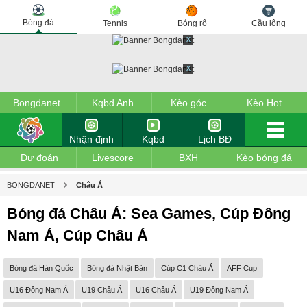
Bóng đá
Tennis
Bóng rổ
Cầu lông
x
x
Bongdanet
Kqbd Anh
Kèo góc
Kèo Hot
Nhận định
Kqbd
Lịch BĐ
Dự đoán
Livescore
BXH
Kèo bóng đá
BONGDANET
Châu Á
Bóng đá Châu Á: Sea Games, Cúp Đông
Nam Á, Cúp Châu Á
Bóng đá Hàn Quốc
Bóng đá Nhật Bản
Cúp C1 Châu Á
AFF Cup
U16 Đông Nam Á
U19 Châu Á
U16 Châu Á
U19 Đông Nam Á