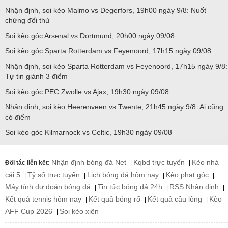
Nhận định, soi kèo Malmo vs Degerfors, 19h00 ngày 9/8: Nuốt
chửng đối thủ
Soi kèo góc Arsenal vs Dortmund, 20h00 ngày 09/08
Soi kèo góc Sparta Rotterdam vs Feyenoord, 17h15 ngày 09/08
Nhận định, soi kèo Sparta Rotterdam vs Feyenoord, 17h15 ngày 9/8:
Tự tin giành 3 điểm
Soi kèo góc PEC Zwolle vs Ajax, 19h30 ngày 09/08
Nhận định, soi kèo Heerenveen vs Twente, 21h45 ngày 9/8: Ai cũng
có điểm
Soi kèo góc Kilmarnock vs Celtic, 19h30 ngày 09/08
Nhận định bóng đá Net
Kqbd trực tuyến
Kèo nhà
Đối tác liên kết:
|
|
cái 5
Tỷ số trực tuyến
Lịch bóng đá hôm nay
Kèo phạt góc
|
|
|
|
Máy tính dự đoán bóng đá
Tin tức bóng đá 24h
RSS Nhận định
|
|
|
Kết quả tennis hôm nay
Kết quả bóng rổ
Kết quả cầu lông
Kèo
|
|
|
AFF Cup 2026
Soi kèo xiên
|