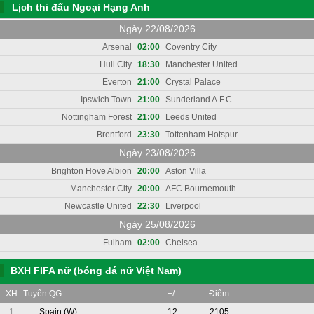
Lịch thi đấu Ngoại Hạng Anh
Ngày 22/08/2026
Arsenal
02:00
Coventry City
Hull City
18:30
Manchester United
Everton
21:00
Crystal Palace
Ipswich Town
21:00
Sunderland A.F.C
Nottingham Forest
21:00
Leeds United
Brentford
23:30
Tottenham Hotspur
Ngày 23/08/2026
Brighton Hove Albion
20:00
Aston Villa
Manchester City
20:00
AFC Bournemouth
Newcastle United
22:30
Liverpool
Ngày 25/08/2026
Fulham
02:00
Chelsea
BXH FIFA nữ (bóng đá nữ Việt Nam)
XH
Tuyển QG
+/-
Điểm
1
Spain (W)
12
2105