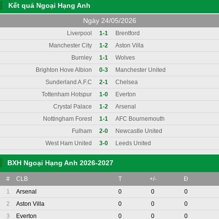
Kết quả Ngoại Hạng Anh
Ngày 24/05/2026
Liverpool
1-1
Brentford
Manchester City
1-2
Aston Villa
Burnley
1-1
Wolves
Brighton Hove Albion
0-3
Manchester United
Sunderland A.F.C
2-1
Chelsea
Tottenham Hotspur
1-0
Everton
Crystal Palace
1-2
Arsenal
Nottingham Forest
1-1
AFC Bournemouth
Fulham
2-0
Newcastle United
West Ham United
3-0
Leeds United
BXH Ngoại Hạng Anh 2026-2027
#
CLB
T
+/-
Đ
1
Arsenal
0
0
0
2
Aston Villa
0
0
0
3
Everton
0
0
0