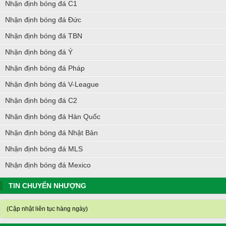
Nhận định bóng đá C1
Nhận định bóng đá Đức
Nhận định bóng đá TBN
Nhận định bóng đá Ý
Nhận định bóng đá Pháp
Nhận định bóng đá V-League
Nhận định bóng đá C2
Nhận định bóng đá Hàn Quốc
Nhận định bóng đá Nhật Bản
Nhận định bóng đá MLS
Nhận định bóng đá Mexico
TIN CHUYỂN NHƯỢNG
(Cập nhật liên tục hàng ngày)