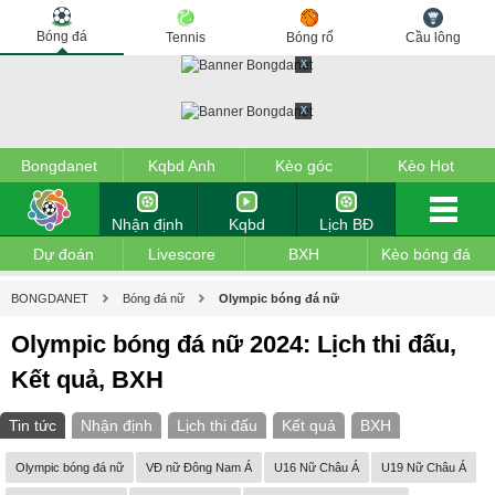
Bóng đá
Tennis
Bóng rổ
Cầu lông
x
x
Bongdanet
Kqbd Anh
Kèo góc
Kèo Hot
Nhận định
Kqbd
Lịch BĐ
Dự đoán
Livescore
BXH
Kèo bóng đá
BONGDANET
Bóng đá nữ
Olympic bóng đá nữ
Olympic bóng đá nữ 2024: Lịch thi đấu,
Kết quả, BXH
Tin tức
Nhận định
Lịch thi đấu
Kết quả
BXH
Olympic bóng đá nữ
VĐ nữ Đông Nam Á
U16 Nữ Châu Á
U19 Nữ Châu Á