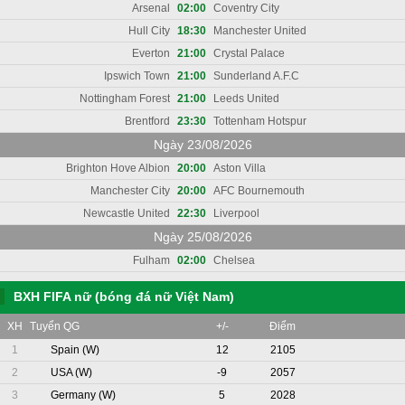
Arsenal
02:00
Coventry City
Hull City
18:30
Manchester United
Everton
21:00
Crystal Palace
Ipswich Town
21:00
Sunderland A.F.C
Nottingham Forest
21:00
Leeds United
Brentford
23:30
Tottenham Hotspur
Ngày 23/08/2026
Brighton Hove Albion
20:00
Aston Villa
Manchester City
20:00
AFC Bournemouth
Newcastle United
22:30
Liverpool
Ngày 25/08/2026
Fulham
02:00
Chelsea
BXH FIFA nữ (bóng đá nữ Việt Nam)
XH
Tuyển QG
+/-
Điểm
1
Spain (W)
12
2105
2
USA (W)
-9
2057
3
Germany (W)
5
2028