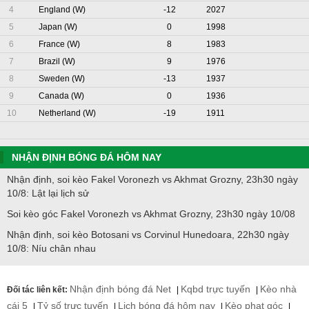
4
England (W)
-12
2027
5
Japan (W)
0
1998
6
France (W)
8
1983
7
Brazil (W)
9
1976
8
Sweden (W)
-13
1937
9
Canada (W)
0
1936
10
Netherland (W)
-19
1911
NHẬN ĐỊNH BÓNG ĐÁ HÔM NAY
Nhận định, soi kèo Fakel Voronezh vs Akhmat Grozny, 23h30 ngày
10/8: Lật lại lịch sử
Soi kèo góc Fakel Voronezh vs Akhmat Grozny, 23h30 ngày 10/08
Nhận định, soi kèo Botosani vs Corvinul Hunedoara, 22h30 ngày
10/8: Níu chân nhau
Nhận định bóng đá Net
Kqbd trực tuyến
Kèo nhà
Đối tác liên kết:
|
|
cái 5
Tỷ số trực tuyến
Lịch bóng đá hôm nay
Kèo phạt góc
|
|
|
|