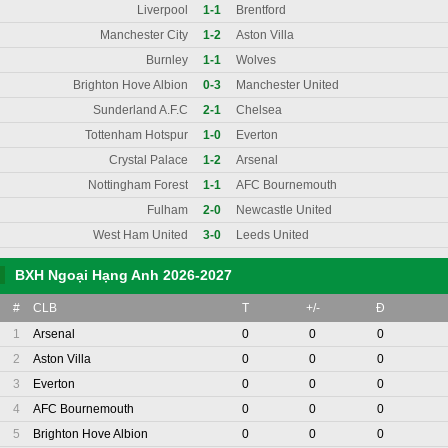
Liverpool
1-1
Brentford
Manchester City
1-2
Aston Villa
Burnley
1-1
Wolves
Brighton Hove Albion
0-3
Manchester United
Sunderland A.F.C
2-1
Chelsea
Tottenham Hotspur
1-0
Everton
Crystal Palace
1-2
Arsenal
Nottingham Forest
1-1
AFC Bournemouth
Fulham
2-0
Newcastle United
West Ham United
3-0
Leeds United
BXH Ngoại Hạng Anh 2026-2027
#
CLB
T
+/-
Đ
1
Arsenal
0
0
0
2
Aston Villa
0
0
0
3
Everton
0
0
0
4
AFC Bournemouth
0
0
0
5
Brighton Hove Albion
0
0
0