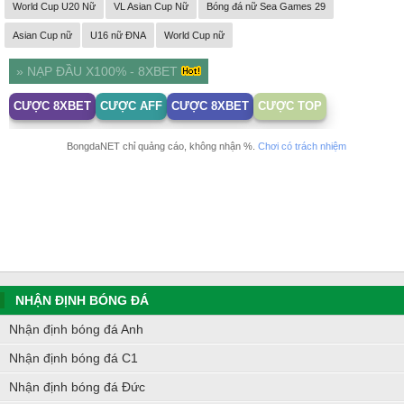
World Cup U20 Nữ
VL Asian Cup Nữ
Bóng đá nữ Sea Games 29
Asian Cup nữ
U16 nữ ĐNA
World Cup nữ
» NẠP ĐẦU X100% - 8XBET
CƯỢC 8XBET
CƯỢC AFF
CƯỢC 8XBET
CƯỢC TOP
BongdaNET chỉ quảng cáo, không nhận %.
Chơi có trách nhiệm
NHẬN ĐỊNH BÓNG ĐÁ
Nhận định bóng đá Anh
Nhận định bóng đá C1
Nhận định bóng đá Đức