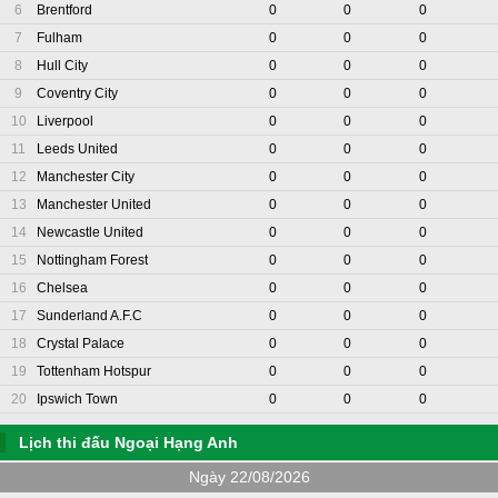
6
Brentford
0
0
0
7
Fulham
0
0
0
8
Hull City
0
0
0
9
Coventry City
0
0
0
10
Liverpool
0
0
0
11
Leeds United
0
0
0
12
Manchester City
0
0
0
13
Manchester United
0
0
0
14
Newcastle United
0
0
0
15
Nottingham Forest
0
0
0
16
Chelsea
0
0
0
17
Sunderland A.F.C
0
0
0
18
Crystal Palace
0
0
0
19
Tottenham Hotspur
0
0
0
20
Ipswich Town
0
0
0
Lịch thi đấu Ngoại Hạng Anh
Ngày 22/08/2026