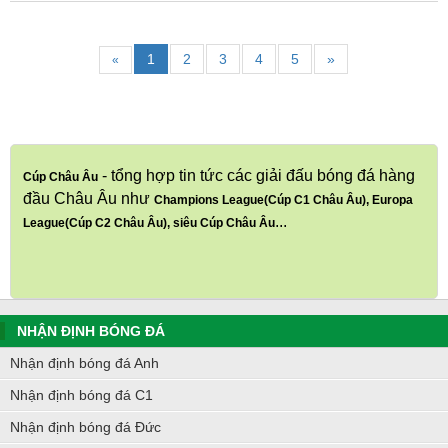
1
2
3
4
5
»
«
- tổng hợp tin tức các giải đấu bóng đá hàng
Cúp Châu Âu
đầu Châu Âu như
Champions League(Cúp C1 Châu Âu), Europa
...
League(Cúp C2 Châu Âu), siêu Cúp Châu Âu
NHẬN ĐỊNH BÓNG ĐÁ
Nhận định bóng đá Anh
Nhận định bóng đá C1
Nhận định bóng đá Đức