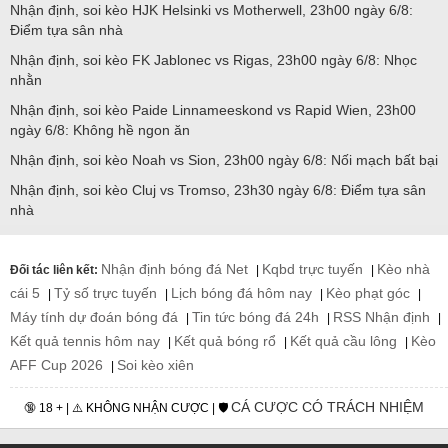
Nhận định, soi kèo HJK Helsinki vs Motherwell, 23h00 ngày 6/8:
Điểm tựa sân nhà
Nhận định, soi kèo FK Jablonec vs Rigas, 23h00 ngày 6/8: Nhọc
nhằn
Nhận định, soi kèo Paide Linnameeskond vs Rapid Wien, 23h00
ngày 6/8: Không hề ngon ăn
Nhận định, soi kèo Noah vs Sion, 23h00 ngày 6/8: Nối mạch bất bại
Nhận định, soi kèo Cluj vs Tromso, 23h30 ngày 6/8: Điểm tựa sân
nhà
Nhận định bóng đá Net
Kqbd trực tuyến
Kèo nhà
Đối tác liên kết:
|
|
cái 5
Tỷ số trực tuyến
Lịch bóng đá hôm nay
Kèo phạt góc
|
|
|
|
Máy tính dự đoán bóng đá
Tin tức bóng đá 24h
RSS Nhận định
|
|
|
Kết quả tennis hôm nay
Kết quả bóng rổ
Kết quả cầu lông
Kèo
|
|
|
AFF Cup 2026
Soi kèo xiên
|
CÁ CƯỢC CÓ TRÁCH NHIỆM
🔞 18 + | ⚠️ KHÔNG NHẬN CƯỢC | 🛡️