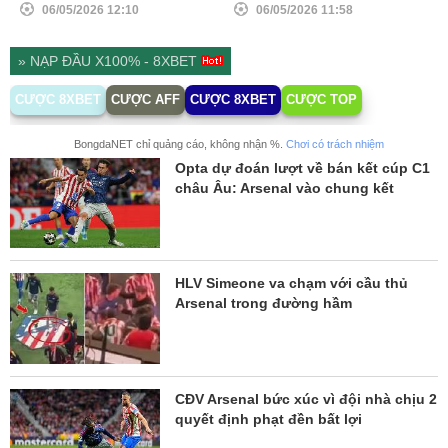
06/05/2026 12:10
06/05/2026 11:58
» NẠP ĐẦU X100% - 8XBET
CƯỢC 8XBET
CƯỢC AFF
CƯỢC 8XBET
CƯỢC TOP
BongdaNET chỉ quảng cáo, không nhận %.
Chơi có trách nhiệm
Opta dự đoán lượt về bán kết cúp C1
châu Âu: Arsenal vào chung kết
HLV Simeone va chạm với cầu thủ
Arsenal trong đường hầm
CĐV Arsenal bức xúc vì đội nhà chịu 2
quyết định phạt đền bất lợi