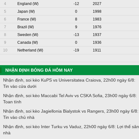
4
England (W)
-12
2027
5
Japan (W)
0
1998
6
France (W)
8
1983
7
Brazil (W)
9
1976
8
Sweden (W)
-13
1937
9
Canada (W)
0
1936
10
Netherland (W)
-19
1911
NHẬN ĐỊNH BÓNG ĐÁ HÔM NAY
Nhận định, soi kèo KuPS vs Universitatea Craiova, 22h00 ngày 6/8:
Tin vào cửa dưới
Nhận định, soi kèo Maccabi Tel Aviv vs CSKA Sofia, 23h00 ngày 6/8:
Toan tính
Nhận định, soi kèo Jagiellonia Bialystok vs Rangers, 23h00 ngày 6/8:
Tin vào chủ nhà
Nhận định, soi kèo Inter Turku vs Vaduz, 22h00 ngày 6/8: Lợi thế sân
nhà