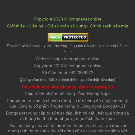
Copyright 2023 © bongdanet.online
Giới thiệu
-
Liên hệ
-
Điều khoản sử dụng
-
Chính sách bảo mật
Địa chỉ:
,
454 Phan Huy Ích
Phường 12, Quận Gò Vấp, Thành phố Hồ Chí
Minh
Website: https://bongdanet.online
Copyright 2023 © bongdanet.online
Số điện thoại: 0822889972
Quảng cáo: (site full, ko nhận thêm qc, cẩn thận lừa đảo)
Cẩn thận các nick giả mạo, đặt tên tương tự
Chịu trách nhiệm nội dung: Ông Hoàng Ngọc
bongdanet.online là chuyên trang tin tức bóng đá thuộc quản lý
của Công ty cổ phần Truyền thông & Công nghệ BongdaNET
Bongdanet cung cấp tỷ số trực tiếp, lịch thi đấu, kết quả bóng đá
và thông tin thể thao phục vụ mục đích tham khảo.
Mọi nội dung nhận định, dự đoán hoặc phân tích trận đấu chỉ
mang tính tham khảo. Người dùng cần tự chịu trách nhiệm với