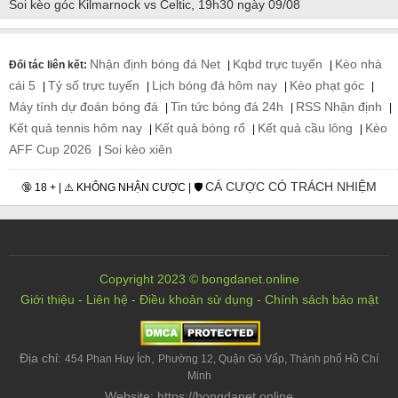
Soi kèo góc Kilmarnock vs Celtic, 19h30 ngày 09/08
Nhận định bóng đá Net
Kqbd trực tuyến
Kèo nhà
Đối tác liên kết:
|
|
cái 5
Tỷ số trực tuyến
Lịch bóng đá hôm nay
Kèo phạt góc
|
|
|
|
Máy tính dự đoán bóng đá
Tin tức bóng đá 24h
RSS Nhận định
|
|
|
Kết quả tennis hôm nay
Kết quả bóng rổ
Kết quả cầu lông
Kèo
|
|
|
AFF Cup 2026
Soi kèo xiên
|
CÁ CƯỢC CÓ TRÁCH NHIỆM
🔞 18 + | ⚠️ KHÔNG NHẬN CƯỢC | 🛡️
Copyright 2023 © bongdanet.online
Giới thiệu
-
Liên hệ
-
Điều khoản sử dụng
-
Chính sách bảo mật
Địa chỉ:
,
454 Phan Huy Ích
Phường 12, Quận Gò Vấp, Thành phố Hồ Chí
Minh
Website: https://bongdanet.online