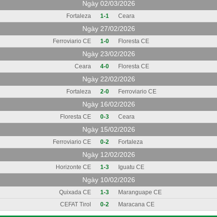
Ngày 02/03/2026
Fortaleza
1-1
Ceara
Ngày 27/02/2026
Ferroviario CE
1-0
Floresta CE
Ngày 23/02/2026
Ceara
4-0
Floresta CE
Ngày 22/02/2026
Fortaleza
2-0
Ferroviario CE
Ngày 16/02/2026
Floresta CE
0-3
Ceara
Ngày 15/02/2026
Ferroviario CE
0-2
Fortaleza
Ngày 12/02/2026
Horizonte CE
1-3
Iguatu CE
Ngày 10/02/2026
Quixada CE
1-3
Maranguape CE
CEFAT Tirol
0-2
Maracana CE