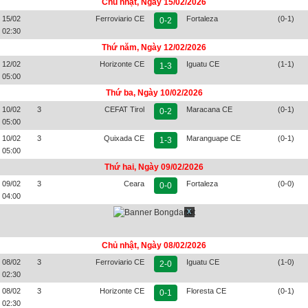
Chủ nhật, Ngày 15/02/2026
15/02
Ferroviario CE
Fortaleza
(0-1)
0-2
02:30
Thứ năm, Ngày 12/02/2026
12/02
Horizonte CE
Iguatu CE
(1-1)
1-3
05:00
Thứ ba, Ngày 10/02/2026
10/02
3
CEFAT Tirol
Maracana CE
(0-1)
0-2
05:00
10/02
3
Quixada CE
Maranguape CE
(0-1)
1-3
05:00
Thứ hai, Ngày 09/02/2026
09/02
3
Ceara
Fortaleza
(0-0)
0-0
04:00
x
Chủ nhật, Ngày 08/02/2026
08/02
3
Ferroviario CE
Iguatu CE
(1-0)
2-0
02:30
08/02
3
Horizonte CE
Floresta CE
(0-1)
0-1
02:30