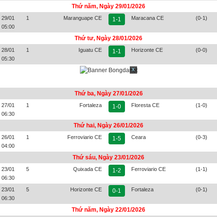
Thứ năm, Ngày 29/01/2026
29/01
1
Maranguape CE
Maracana CE
(0-1)
1-1
05:00
Thứ tư, Ngày 28/01/2026
28/01
1
Iguatu CE
Horizonte CE
(0-0)
1-1
05:30
x
Thứ ba, Ngày 27/01/2026
27/01
1
Fortaleza
Floresta CE
(1-0)
1-0
06:30
Thứ hai, Ngày 26/01/2026
26/01
1
Ferroviario CE
Ceara
(0-3)
1-5
04:00
Thứ sáu, Ngày 23/01/2026
23/01
5
Quixada CE
Ferroviario CE
(1-1)
1-2
06:30
23/01
5
Horizonte CE
Fortaleza
(0-1)
0-1
06:30
Thứ năm, Ngày 22/01/2026