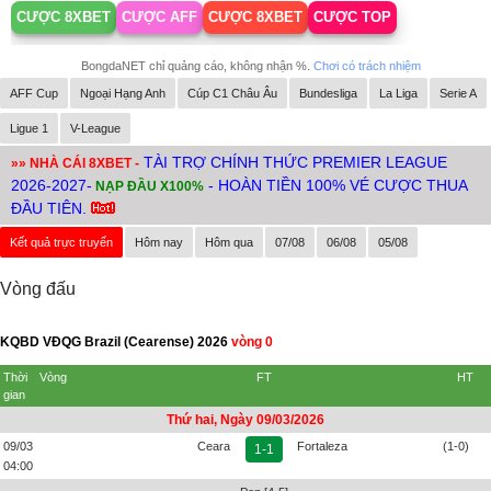
CƯỢC 8XBET
CƯỢC AFF
CƯỢC 8XBET
CƯỢC TOP
BongdaNET chỉ quảng cáo, không nhận %.
Chơi có trách nhiệm
AFF Cup
Ngoại Hạng Anh
Cúp C1 Châu Âu
Bundesliga
La Liga
Serie A
Ligue 1
V-League
TÀI TRỢ CHÍNH THỨC PREMIER LEAGUE
»» NHÀ CÁI 8XBET -
2026-2027-
- HOÀN TIỀN 100% VÉ CƯỢC THUA
NẠP ĐẦU X100%
ĐẦU TIÊN.
Kết quả trực truyến
Hôm nay
Hôm qua
07/08
06/08
05/08
Vòng đấu
KQBD VĐQG Brazil (Cearense) 2026
vòng
0
Thời
Vòng
FT
HT
gian
Thứ hai, Ngày 09/03/2026
09/03
Ceara
Fortaleza
(1-0)
1-1
04:00