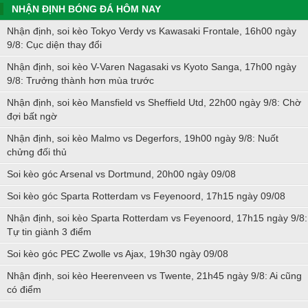
NHẬN ĐỊNH BÓNG ĐÁ HÔM NAY
Nhận định, soi kèo Tokyo Verdy vs Kawasaki Frontale, 16h00 ngày
9/8: Cục diện thay đổi
Nhận định, soi kèo V-Varen Nagasaki vs Kyoto Sanga, 17h00 ngày
9/8: Trưởng thành hơn mùa trước
Nhận định, soi kèo Mansfield vs Sheffield Utd, 22h00 ngày 9/8: Chờ
đợi bất ngờ
Nhận định, soi kèo Malmo vs Degerfors, 19h00 ngày 9/8: Nuốt
chửng đối thủ
Soi kèo góc Arsenal vs Dortmund, 20h00 ngày 09/08
Soi kèo góc Sparta Rotterdam vs Feyenoord, 17h15 ngày 09/08
Nhận định, soi kèo Sparta Rotterdam vs Feyenoord, 17h15 ngày 9/8:
Tự tin giành 3 điểm
Soi kèo góc PEC Zwolle vs Ajax, 19h30 ngày 09/08
Nhận định, soi kèo Heerenveen vs Twente, 21h45 ngày 9/8: Ai cũng
có điểm