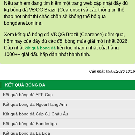
Nếu anh em đang tìm kiếm một trang web cập nhật đầy đủ
kq bóng đá VĐQG Brazil (Cearense) và các thông tin thể
thao hot nhất thì chắc chắn sẽ không thể bỏ qua
bongdanet.online.
Xem kết quả bóng đá VĐQG Brazil (Cearense) đêm qua,
hôm nay của đầy đủ các đội bóng mùa giải mới nhất 2026.
Cập nhật
liên tục nhanh nhất của hàng
kết quả bóng đá
1000++ giải đấu hấp dẫn nhất hành tinh.
Cập nhật: 09/08/2026 13:16
KẾT QUẢ BÓNG ĐÁ
Kết quả bóng đá AFF Cup
Kết quả bóng đá Ngoại Hạng Anh
Kết quả bóng đá Cúp C1 Châu Âu
Kết quả bóng đá Bundesliga
Kết quả bóng đá La Liga