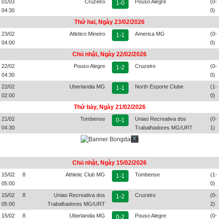
01/03
Cruzeiro
Pouso Alegre
(0-
1-0
04:30
0)
Thứ hai, Ngày 23/02/2026
23/02
Atletico Mineiro
America MG
(0-
1-1
04:00
0)
Chủ nhật, Ngày 22/02/2026
22/02
Pouso Alegre
Cruzeiro
(0-
1-2
04:30
0)
22/02
Uberlandia MG
North Esporte Clube
(1-
1-1
02:00
0)
Thứ bảy, Ngày 21/02/2026
21/02
Tombense
Uniao Recreativa dos
(0-
0-1
04:30
Trabalhadores MG/URT
1)
x
Chủ nhật, Ngày 15/02/2026
15/02
8
Athletic Club MG
Tombense
(1-
1-1
05:00
0)
15/02
8
Uniao Recreativa dos
Cruzeiro
(0-
1-2
05:00
Trabalhadores MG/URT
2)
15/02
8
Uberlandia MG
Pouso Alegre
(0-
0-2