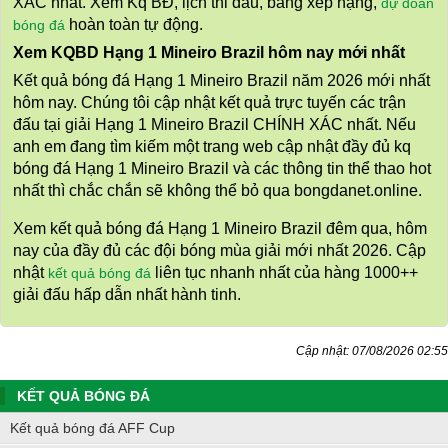
XÁC nhất. Xem Kq BĐ, lịch thi đấu, bảng xếp hạng,
dự đoán
hoàn toàn tự động.
bóng đá
Xem KQBD Hạng 1 Mineiro Brazil hôm nay mới nhất
Kết quả bóng đá Hạng 1 Mineiro Brazil năm 2026 mới nhất
hôm nay. Chúng tôi cập nhật kết quả trực tuyến các trận
đấu tại giải Hạng 1 Mineiro Brazil CHÍNH XÁC nhất. Nếu
anh em đang tìm kiếm một trang web cập nhật đầy đủ kq
bóng đá Hạng 1 Mineiro Brazil và các thông tin thể thao hot
nhất thì chắc chắn sẽ không thể bỏ qua bongdanet.online.
Xem kết quả bóng đá Hạng 1 Mineiro Brazil đêm qua, hôm
nay của đầy đủ các đội bóng mùa giải mới nhất 2026. Cập
nhật
liên tục nhanh nhất của hàng 1000++
kết quả bóng đá
giải đấu hấp dẫn nhất hành tinh.
Cập nhật: 07/08/2026 02:55
KẾT QUẢ BÓNG ĐÁ
Kết quả bóng đá AFF Cup