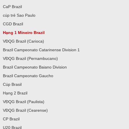
CaP Brazil
cúp trẻ Sao Paulo
CGD Brazil
Hạng 1 Mineiro Brazil
VĐQG Brazil (Carioca)
Brazil Campeonato Catarinense Division 1
VĐQG Brazil (Pernambucano)
Brazil Campeonato Baiano Division
Brazil Campeonato Gaucho
Cúp Brasil
Hạng 2 Brazil
VĐQG Brazil (Paulista)
VĐQG Brazil (Cearense)
CP Brazil
U20 Brazil