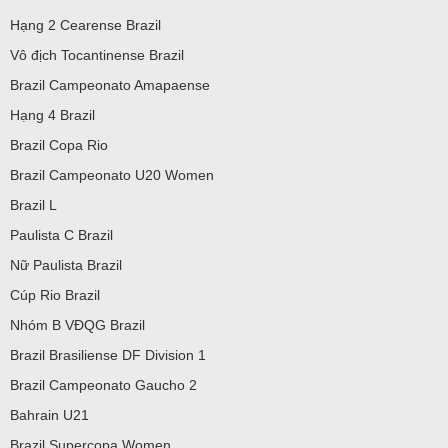
Hạng 2 Cearense Brazil
Vô địch Tocantinense Brazil
Brazil Campeonato Amapaense
Hạng 4 Brazil
Brazil Copa Rio
Brazil Campeonato U20 Women
Brazil L
Paulista C Brazil
Nữ Paulista Brazil
Cúp Rio Brazil
Nhóm B VĐQG Brazil
Brazil Brasiliense DF Division 1
Brazil Campeonato Gaucho 2
Bahrain U21
Brazil Supercopa Women