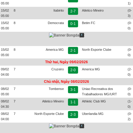
05:00
1)
15/02
8
Itabirito
Atletico Mineiro
(0-
2-7
05:00
3)
15/02
8
Democrata
Betim FC
(0-
0-1
05:00
0)
x
15/02
8
America MG
North Esporte Clube
(0-
2-1
05:00
0)
Thứ hai, Ngày 09/02/2026
09/02
7
Cruzeiro
America MG
(2-
2-0
04:00
0)
Chủ nhật, Ngày 08/02/2026
08/02
7
Tombense
Uniao Recreativa dos
(0-
3-1
05:00
Trabalhadores MG/URT
0)
08/02
7
Atletico Mineiro
Athletic Club MG
(1-
1-1
04:30
0)
08/02
7
North Esporte Clube
Uberlandia MG
(0-
2-3
04:00
2)
x