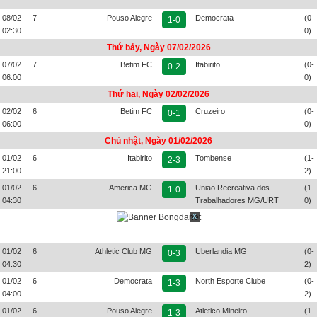
08/02
7
Pouso Alegre
Democrata
(0-
1-0
02:30
0)
Thứ bảy, Ngày 07/02/2026
07/02
7
Betim FC
Itabirito
(0-
0-2
06:00
0)
Thứ hai, Ngày 02/02/2026
02/02
6
Betim FC
Cruzeiro
(0-
0-1
06:00
0)
Chủ nhật, Ngày 01/02/2026
01/02
6
Itabirito
Tombense
(1-
2-3
21:00
2)
01/02
6
America MG
Uniao Recreativa dos
(1-
1-0
04:30
Trabalhadores MG/URT
0)
x
01/02
6
Athletic Club MG
Uberlandia MG
(0-
0-3
04:30
2)
01/02
6
Democrata
North Esporte Clube
(0-
1-3
04:00
2)
01/02
6
Pouso Alegre
Atletico Mineiro
(1-
1-3