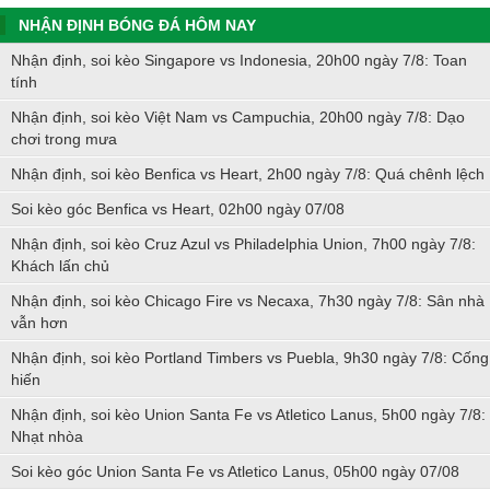
NHẬN ĐỊNH BÓNG ĐÁ HÔM NAY
Nhận định, soi kèo Singapore vs Indonesia, 20h00 ngày 7/8: Toan
tính
Nhận định, soi kèo Việt Nam vs Campuchia, 20h00 ngày 7/8: Dạo
chơi trong mưa
Nhận định, soi kèo Benfica vs Heart, 2h00 ngày 7/8: Quá chênh lệch
Soi kèo góc Benfica vs Heart, 02h00 ngày 07/08
Nhận định, soi kèo Cruz Azul vs Philadelphia Union, 7h00 ngày 7/8:
Khách lấn chủ
Nhận định, soi kèo Chicago Fire vs Necaxa, 7h30 ngày 7/8: Sân nhà
vẫn hơn
Nhận định, soi kèo Portland Timbers vs Puebla, 9h30 ngày 7/8: Cống
hiến
Nhận định, soi kèo Union Santa Fe vs Atletico Lanus, 5h00 ngày 7/8:
Nhạt nhòa
Soi kèo góc Union Santa Fe vs Atletico Lanus, 05h00 ngày 07/08