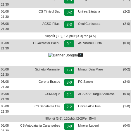
1-3
21:30
05/08
CS Timisul Sag
Unirea Sântana
(2-2)
3-2
21:30
05/08
ACSO Filiasi
Oltul Curtisoara
(2-0)
3-3
21:30
90phút [3-3], 120phút [3-3]Pen [4-5]
05/08
CS Aerostar Bacau
AS Viitorul Curita
(0-0)
0-1
21:30
x
05/08
Sighetu Marmatiei
Minaur Baia Mare
(0-2)
1-3
21:30
05/08
Corona Brasov
FC Sacele
(2-0)
3-0
21:30
05/08
CSM Adjud
ACS KSE Targu Secuiesc
(0-0)
2-1
21:30
05/08
CS Sanatatea Cluj
Unirea Alba Iulia
(1-0)
2-2
21:30
90phút [2-2], 120phút [2-2]Pen [5-4]
05/08
CS Autocatania Caransebes
Minerul Lupeni
(0-0)
0-0
21:30