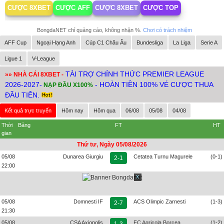
CƯỢC 8XBET
CƯỢC AFF
CƯỢC 8XBET
CƯỢC TOP
BongdaNET chỉ quảng cáo, không nhận %.
Chơi có trách nhiệm
AFF Cup
Ngoại Hạng Anh
Cúp C1 Châu Âu
Bundesliga
La Liga
Serie A
Ligue 1
V-League
TÀI TRỢ CHÍNH THỨC PREMIER LEAGUE
»» NHÀ CÁI 8XBET -
2026-2027-
- HOÀN TIỀN 100% VÉ CƯỢC THUA
NẠP ĐẦU X100%
ĐẦU TIÊN.
Kết quả trực truyến
Hôm nay
Hôm qua
06/08
05/08
04/08
Thời
Bảng
FT
HT
gian
Thứ tư, Ngày 05/08/2026
05/08
Dunarea Giurgiu
Cetatea Turnu Magurele
(0-1)
2-1
22:00
x
05/08
Domnesti IF
ACS Olimpic Zarnesti
(1-3)
2-7
21:30
05/08
CSA Axiopolis
FC Agricola Borcea
(1-2)