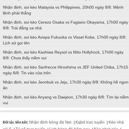
Nhận định, soi kèo Malaysia vs Philippines, 20h00 ngày 8/8: Mệnh
lệnh phải thắng
Nhận định, soi kèo Cerezo Osaka vs Fagiano Okayama, 17h00 ngày
8/8: Trái đắng xa nhà
Nhận định, soi kèo Avispa Fukuoka vs Vissel Kobe, 17h00 ngày 8/8:
Lịch sử gọi tên
Nhận định, soi kèo Kashiwa Reysol vs Mito Hollyhock, 17h00 ngày
8/8: Chưa thấy niềm vui
Nhận định, soi kèo Sanfrecce Hiroshima vs JEF United Chiba, 17h15
ngày 8/8: Tin vào cửa trên
Nhận định, soi kèo Jeonbuk vs Jeju, 17h30 ngày 8/8: Không hề ngon
ăn
Nhận định, soi kèo Anyang vs Daejeon, 17h30 ngày 8/8: Tìm lại niềm
vui
Nhận định bóng đá Net
Kqbd trực tuyến
Kèo nhà
Đối tác liên kết:
|
|