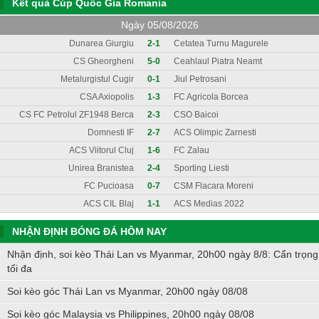
Kết quả Cúp Quốc Gia Romania
Ngày 05/08/2026
Dunarea Giurgiu
2-1
Cetatea Turnu Magurele
CS Gheorgheni
5-0
Ceahlaul Piatra Neamt
Metalurgistul Cugir
0-1
Jiul Petrosani
CSA Axiopolis
1-3
FC Agricola Borcea
CS FC Petrolul ZF1948 Berca
2-3
CSO Baicoi
Domnesti IF
2-7
ACS Olimpic Zarnesti
ACS Viitorul Cluj
1-6
FC Zalau
Unirea Branistea
2-4
Sporting Liesti
FC Pucioasa
0-7
CSM Flacara Moreni
ACS CIL Blaj
1-1
ACS Medias 2022
NHẬN ĐỊNH BÓNG ĐÁ HÔM NAY
Nhận định, soi kèo Thái Lan vs Myanmar, 20h00 ngày 8/8: Cẩn trọng
tối đa
Soi kèo góc Thái Lan vs Myanmar, 20h00 ngày 08/08
Soi kèo góc Malaysia vs Philippines, 20h00 ngày 08/08