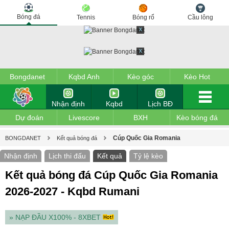
Bóng đá
Tennis
Bóng rổ
Cầu lông
x
x
Bongdanet
Kqbd Anh
Kèo góc
Kèo Hot
Nhận định
Kqbd
Lịch BĐ
Dự đoán
Livescore
BXH
Kèo bóng đá
Cúp Quốc Gia Romania
BONGDANET
Kết quả bóng đá
Nhận định
Lịch thi đấu
Kết quả
Tỷ lệ kèo
Kết quả bóng đá Cúp Quốc Gia Romania
2026-2027 - Kqbd Rumani
» NẠP ĐẦU X100% - 8XBET