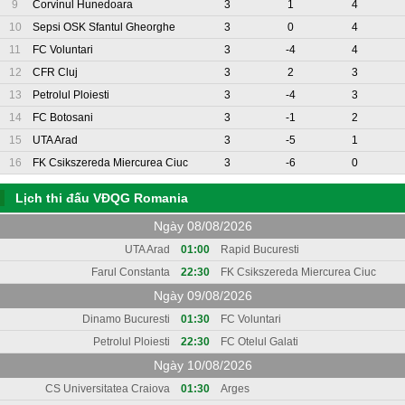
9
Corvinul Hunedoara
3
1
4
10
Sepsi OSK Sfantul Gheorghe
3
0
4
11
FC Voluntari
3
-4
4
12
CFR Cluj
3
2
3
13
Petrolul Ploiesti
3
-4
3
14
FC Botosani
3
-1
2
15
UTA Arad
3
-5
1
16
FK Csikszereda Miercurea Ciuc
3
-6
0
Lịch thi đấu VĐQG Romania
Ngày 08/08/2026
UTA Arad
01:00
Rapid Bucuresti
Farul Constanta
22:30
FK Csikszereda Miercurea Ciuc
Ngày 09/08/2026
Dinamo Bucuresti
01:30
FC Voluntari
Petrolul Ploiesti
22:30
FC Otelul Galati
Ngày 10/08/2026
CS Universitatea Craiova
01:30
Arges