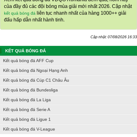
của đầy đủ các đội bóng mùa giải mới nhất 2026. Cập nhật
liên tục nhanh nhất của hàng 1000++ giải
kết quả bóng đá
đấu hấp dẫn nhất hành tinh.
Cập nhật: 07/08/2026 16:33
KẾT QUẢ BÓNG ĐÁ
Kết quả bóng đá AFF Cup
Kết quả bóng đá Ngoại Hạng Anh
Kết quả bóng đá Cúp C1 Châu Âu
Kết quả bóng đá Bundesliga
Kết quả bóng đá La Liga
Kết quả bóng đá Serie A
Kết quả bóng đá Ligue 1
Kết quả bóng đá V-League