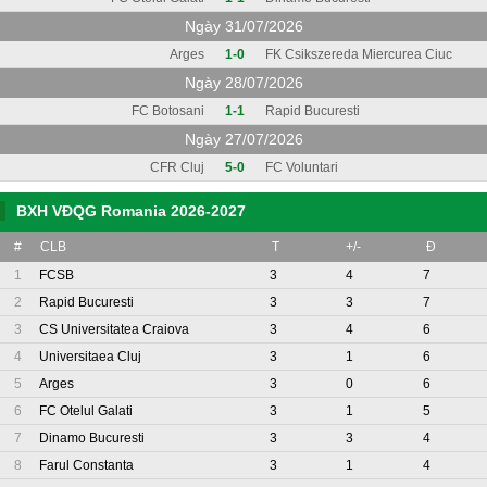
Ngày 31/07/2026
Arges
1-0
FK Csikszereda Miercurea Ciuc
Ngày 28/07/2026
FC Botosani
1-1
Rapid Bucuresti
Ngày 27/07/2026
CFR Cluj
5-0
FC Voluntari
BXH VĐQG Romania 2026-2027
#
CLB
T
+/-
Đ
1
FCSB
3
4
7
2
Rapid Bucuresti
3
3
7
3
CS Universitatea Craiova
3
4
6
4
Universitaea Cluj
3
1
6
5
Arges
3
0
6
6
FC Otelul Galati
3
1
5
7
Dinamo Bucuresti
3
3
4
8
Farul Constanta
3
1
4