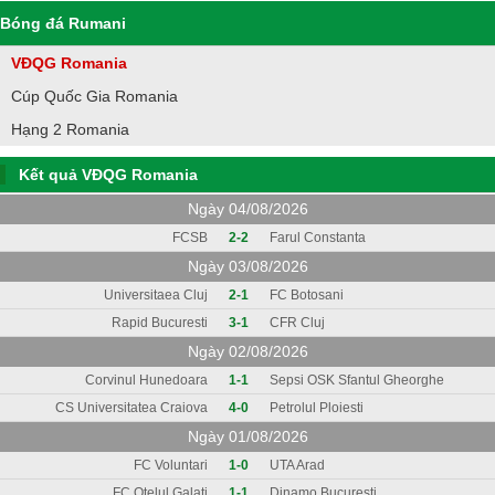
Bóng đá Rumani
VĐQG Romania
Cúp Quốc Gia Romania
Hạng 2 Romania
Kết quả VĐQG Romania
Ngày 04/08/2026
FCSB
2-2
Farul Constanta
Ngày 03/08/2026
Universitaea Cluj
2-1
FC Botosani
Rapid Bucuresti
3-1
CFR Cluj
Ngày 02/08/2026
Corvinul Hunedoara
1-1
Sepsi OSK Sfantul Gheorghe
CS Universitatea Craiova
4-0
Petrolul Ploiesti
Ngày 01/08/2026
FC Voluntari
1-0
UTA Arad
FC Otelul Galati
1-1
Dinamo Bucuresti