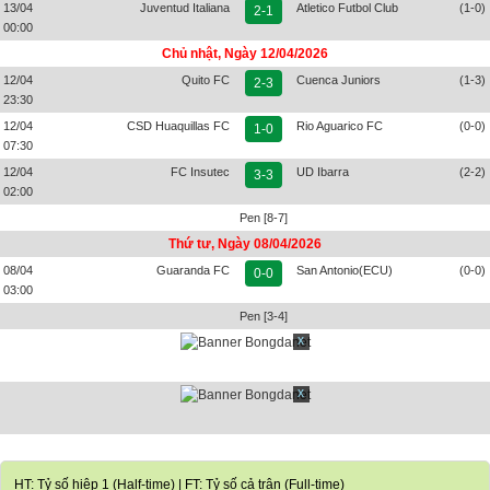
13/04
Juventud Italiana
Atletico Futbol Club
(1-0)
2-1
00:00
Chủ nhật, Ngày 12/04/2026
12/04
Quito FC
Cuenca Juniors
(1-3)
2-3
23:30
12/04
CSD Huaquillas FC
Rio Aguarico FC
(0-0)
1-0
07:30
12/04
FC Insutec
UD Ibarra
(2-2)
3-3
02:00
Pen [8-7]
Thứ tư, Ngày 08/04/2026
08/04
Guaranda FC
San Antonio(ECU)
(0-0)
0-0
03:00
Pen [3-4]
x
x
HT: Tỷ số hiệp 1 (Half-time) | FT: Tỷ số cả trận (Full-time)