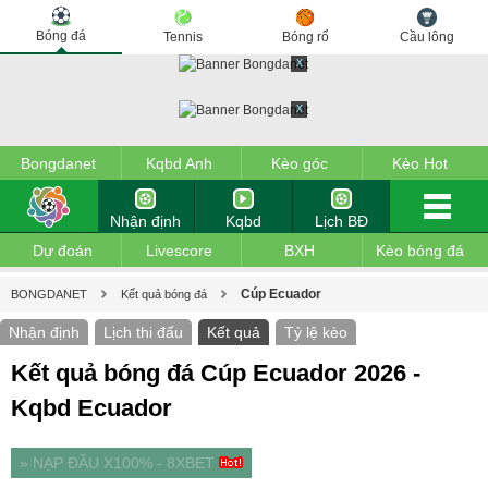
Bóng đá
Tennis
Bóng rổ
Cầu lông
x
x
Bongdanet
Kqbd Anh
Kèo góc
Kèo Hot
Nhận định
Kqbd
Lịch BĐ
Dự đoán
Livescore
BXH
Kèo bóng đá
Cúp Ecuador
BONGDANET
Kết quả bóng đá
Nhận định
Lịch thi đấu
Kết quả
Tỷ lệ kèo
Kết quả bóng đá Cúp Ecuador 2026 -
Kqbd Ecuador
» NẠP ĐẦU X100% - 8XBET