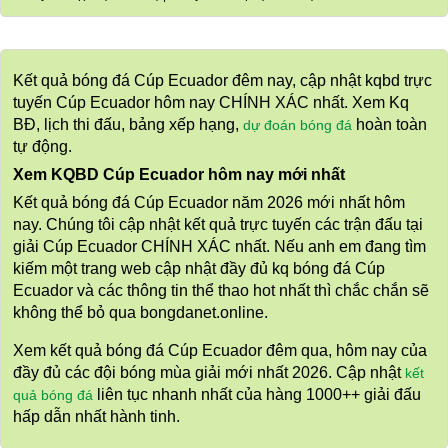
Kết quả bóng đá Cúp Ecuador đêm nay, cập nhật kqbd trực
tuyến Cúp Ecuador hôm nay CHÍNH XÁC nhất. Xem Kq
BĐ, lịch thi đấu, bảng xếp hạng,
hoàn toàn
dự đoán bóng đá
tự động.
Xem KQBD Cúp Ecuador hôm nay mới nhất
Kết quả bóng đá Cúp Ecuador năm 2026 mới nhất hôm
nay. Chúng tôi cập nhật kết quả trực tuyến các trận đấu tại
giải Cúp Ecuador CHÍNH XÁC nhất. Nếu anh em đang tìm
kiếm một trang web cập nhật đầy đủ kq bóng đá Cúp
Ecuador và các thông tin thể thao hot nhất thì chắc chắn sẽ
không thể bỏ qua bongdanet.online.
Xem kết quả bóng đá Cúp Ecuador đêm qua, hôm nay của
đầy đủ các đội bóng mùa giải mới nhất 2026. Cập nhật
kết
liên tục nhanh nhất của hàng 1000++ giải đấu
quả bóng đá
hấp dẫn nhất hành tinh.