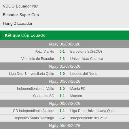
VĐQG Ecuador Nữ
Ecuador Super Cup
Hạng 2 Ecuador
Kết quả Cúp Ecuador
Ngày 06/08/2026
Pottu Via Ho
0-1
Barcelona SC(ECU)
Vinotinto de Ecuador
2-3
Universidad Catolica
Ngày 31/07/2026
Liga Dep. Universitaria Quito
6-0
Leones del Norte
Ngày 30/07/2026
Independiente del Valle
1-0
Manta FC
Gualaceo SC
1-1
Macara
Ngày 09/07/2026
CD Independiente Juniors
1-1
Liga Dep. Universitaria Quito
Deportivo Santo Domingo
0-2
Independiente del Valle
Ngày 05/06/2026