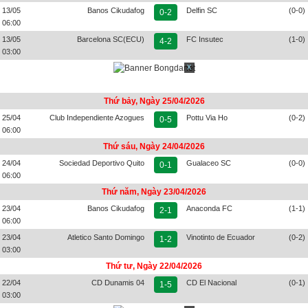
13/05
Banos Cikudafog
Delfin SC
(0-0)
0-2
06:00
13/05
Barcelona SC(ECU)
FC Insutec
(1-0)
4-2
03:00
x
Thứ bảy, Ngày 25/04/2026
25/04
Club Independiente Azogues
Pottu Via Ho
(0-2)
0-5
06:00
Thứ sáu, Ngày 24/04/2026
24/04
Sociedad Deportivo Quito
Gualaceo SC
(0-0)
0-1
06:00
Thứ năm, Ngày 23/04/2026
23/04
Banos Cikudafog
Anaconda FC
(1-1)
2-1
06:00
23/04
Atletico Santo Domingo
Vinotinto de Ecuador
(0-2)
1-2
03:00
Thứ tư, Ngày 22/04/2026
22/04
CD Dunamis 04
CD El Nacional
(0-1)
1-5
03:00