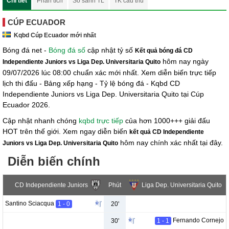
Chi tiết
Phân tích
So sánh TL
TK cầu thủ
CÚP ECUADOR
Kqbd Cúp Ecuador mới nhất
Bóng đá net -
Bóng đá số
cập nhật tỷ số
Kết quả bóng đá CD
hôm nay ngày
Independiente Juniors vs Liga Dep. Universitaria Quito
09/07/2026 lúc 08:00 chuẩn xác mới nhất. Xem diễn biến trực tiếp
lịch thi đấu - Bảng xếp hạng - Tỷ lệ bóng đá - Kqbd CD
Independiente Juniors vs Liga Dep. Universitaria Quito tại Cúp
Ecuador 2026.
Cập nhật nhanh chóng
kqbd trực tiếp
của hơn 1000+++ giải đấu
HOT trên thế giới. Xem ngay diễn biến
kết quả CD Independiente
hôm nay chính xác nhất tại đây.
Juniors vs Liga Dep. Universitaria Quito
Diễn biến chính
CD Independiente Juniors
Phút
Liga Dep. Universitaria Quito
Santino Sciacqua
1 - 0
20'
Fernando Cornejo
30'
1 - 1