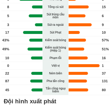
8
15
Tổng cú sút
Sút trúng cầu
5
6
môn
3
9
Sút ra ngoài
17
10
Sút Phạt
43%
57%
Kiểm soát bóng
Kiểm soát bóng
49%
51%
(Hiệp 1)
10
16
Phạm lỗi
0
1
Việt vị
22
37
Ném biên
87
131
Pha tấn công
Tấn công nguy
45
80
hiểm
Đội hình xuất phát