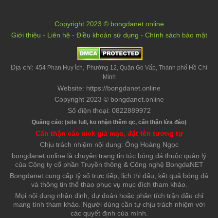
Copyright 2023 © bongdanet.online
Giới thiệu
-
Liên hệ
-
Điều khoản sử dụng
-
Chính sách bảo mật
Địa chỉ:
,
454 Phan Huy Ích
Phường 12, Quận Gò Vấp, Thành phố Hồ Chí
Minh
Website: https://bongdanet.online
Copyright 2023 © bongdanet.online
Số điện thoại: 0822889972
Quảng cáo: (site full, ko nhận thêm qc, cẩn thận lừa đảo)
Cẩn thận các nick giả mạo, đặt tên tương tự
Chịu trách nhiệm nội dung: Ông Hoàng Ngọc
bongdanet.online là chuyên trang tin tức bóng đá thuộc quản lý
của Công ty cổ phần Truyền thông & Công nghệ BongdaNET
Bongdanet cung cấp tỷ số trực tiếp, lịch thi đấu, kết quả bóng đá
và thông tin thể thao phục vụ mục đích tham khảo.
Mọi nội dung nhận định, dự đoán hoặc phân tích trận đấu chỉ
mang tính tham khảo. Người dùng cần tự chịu trách nhiệm với
các quyết định của mình.