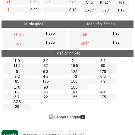
+1
0.90
2.5
2.89
Chủ
Khách
Hoà
-1
0.90
u
0.18
15.77
5.28
1.17
Tài xỉu góc FT
Toàn trận lẻ/chẵn
1.875
1.96
Tài 9.5
Lẻ
1.925
1.92
Xỉu
Chẵn
Tỷ số chính xác
1-0
2-0
2-1
3-1
11.5
32
19.5
80
5
6.3
125
175
3-2
4-2
4-3
0-0
85
175
165
7.9
170
90
165
1-1
2-2
3-3
4-4
6.7
22
155
175
AOS
29
x