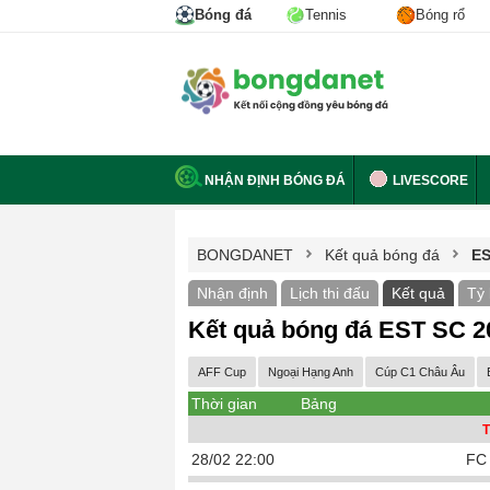
Bóng đá
Tennis
Bóng rổ
NHẬN ĐỊNH BÓNG ĐÁ
LIVESCORE
BONGDANET
Kết quả bóng đá
ES
Nhận định
Lịch thi đấu
Kết quả
Tỷ 
Kết quả bóng đá EST SC 2
AFF Cup
Ngoại Hạng Anh
Cúp C1 Châu Âu
Thời gian
Bảng
T
28/02 22:00
FC 