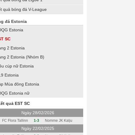
t quả bóng đá V-League
g đá Estonia
ĐQG Estonia
ST SC
ng 2 Estonia
ng 2 Estonia (Nhóm B)
êu cúp nữ Estonia
9 Estonia
p Mùa đông Estonia
ĐQG Estonia nữ
ết quả EST SC
Ngày 28/02/2026
FC Flora Tallinn
1-3
Nomme JK Kalju
Ngày 22/02/2025