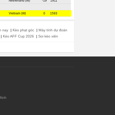
Netherland (W)
-19
1911
Vietnam (W)
0
1593
m nay
|
Kèo phạt góc
|
Máy tính dự đoán
|
Kèo AFF Cup 2026
|
Soi kèo xiên
Minh