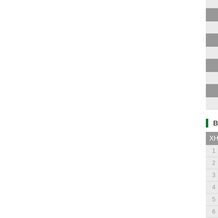
B
X
1
2
3
4
5
6