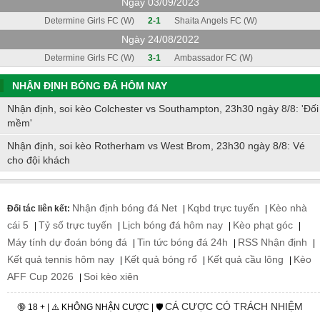
Ngày 03/09/2023
Determine Girls FC (W)
2-1
Shaita Angels FC (W)
Ngày 24/08/2022
Determine Girls FC (W)
3-1
Ambassador FC (W)
NHẬN ĐỊNH BÓNG ĐÁ HÔM NAY
Nhận định, soi kèo Colchester vs Southampton, 23h30 ngày 8/8: 'Đối
mềm'
Nhận định, soi kèo Rotherham vs West Brom, 23h30 ngày 8/8: Vé
cho đội khách
Nhận định bóng đá Net
Kqbd trực tuyến
Kèo nhà
Đối tác liên kết:
|
|
cái 5
Tỷ số trực tuyến
Lịch bóng đá hôm nay
Kèo phạt góc
|
|
|
|
Máy tính dự đoán bóng đá
Tin tức bóng đá 24h
RSS Nhận định
|
|
|
Kết quả tennis hôm nay
Kết quả bóng rổ
Kết quả cầu lông
Kèo
|
|
|
AFF Cup 2026
Soi kèo xiên
|
CÁ CƯỢC CÓ TRÁCH NHIỆM
🔞 18 + | ⚠️ KHÔNG NHẬN CƯỢC | 🛡️