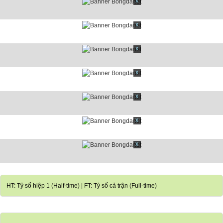
x
x
x
x
x
x
x
HT: Tỷ số hiệp 1 (Half-time) | FT: Tỷ số cả trận (Full-time)