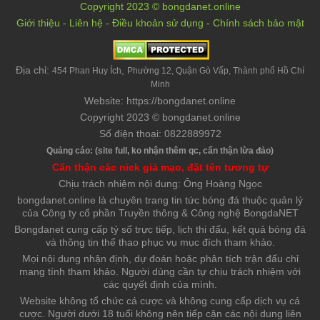
Copyright 2023 © bongdanet.online
Giới thiệu
-
Liên hệ
-
Điều khoản sử dụng
-
Chính sách bảo mật
Địa chỉ:
,
454 Phan Huy Ích
Phường 12, Quận Gò Vấp, Thành phố Hồ Chí
Minh
Website: https://bongdanet.online
Copyright 2023 © bongdanet.online
Số điện thoại: 0822889972
Quảng cáo: (site full, ko nhận thêm qc, cẩn thận lừa đảo)
Cẩn thận các nick giả mạo, đặt tên tương tự
Chịu trách nhiệm nội dung: Ông Hoàng Ngọc
bongdanet.online là chuyên trang tin tức bóng đá thuộc quản lý
của Công ty cổ phần Truyền thông & Công nghệ BongdaNET
Bongdanet cung cấp tỷ số trực tiếp, lịch thi đấu, kết quả bóng đá
và thông tin thể thao phục vụ mục đích tham khảo.
Mọi nội dung nhận định, dự đoán hoặc phân tích trận đấu chỉ
mang tính tham khảo. Người dùng cần tự chịu trách nhiệm với
các quyết định của mình.
Website không tổ chức cá cược và không cung cấp dịch vụ cá
cược. Người dưới 18 tuổi không nên tiếp cận các nội dung liên