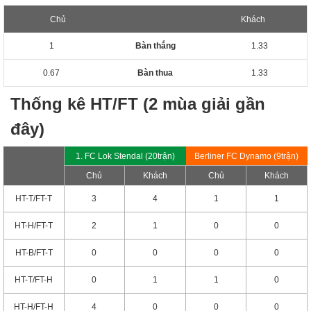
Chủ
Khách
1
Bàn thắng
1.33
0.67
Bàn thua
1.33
Thống kê HT/FT (2 mùa giải gần
đây)
1. FC Lok Stendal (20trận)
Berliner FC Dynamo (9trận)
Chủ
Khách
Chủ
Khách
HT-T/FT-T
3
4
1
1
HT-H/FT-T
2
1
0
0
HT-B/FT-T
0
0
0
0
HT-T/FT-H
0
1
1
0
HT-H/FT-H
4
0
0
0