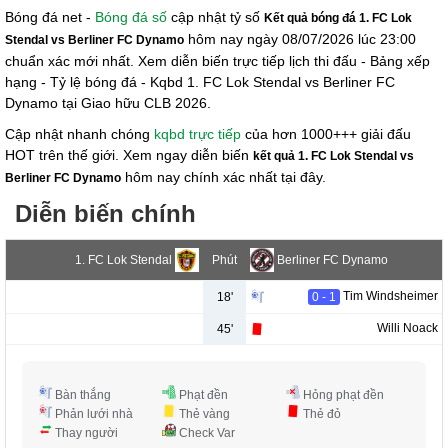
Bóng đá net -
Bóng đá số
cập nhật tỷ số
Kết quả bóng đá 1. FC Lok
hôm nay ngày 08/07/2026 lúc 23:00
Stendal vs Berliner FC Dynamo
chuẩn xác mới nhất. Xem diễn biến trực tiếp lịch thi đấu - Bảng xếp
hạng - Tỷ lệ bóng đá - Kqbd 1. FC Lok Stendal vs Berliner FC
Dynamo tại Giao hữu CLB 2026.
Cập nhật nhanh chóng
kqbd trực tiếp
của hơn 1000+++ giải đấu
HOT trên thế giới. Xem ngay diễn biến
kết quả 1. FC Lok Stendal vs
hôm nay chính xác nhất tại đây.
Berliner FC Dynamo
Diễn biến chính
1. FC Lok Stendal
Phút
Berliner FC Dynamo
Tim Windsheimer
18'
0 - 1
Willi Noack
45'
Bàn thắng
Phạt đền
Hỏng phạt đền
Phản lưới nhà
Thẻ vàng
Thẻ đỏ
Thay người
Check Var