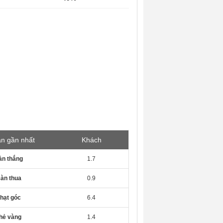
ận gần nhất
Khách
àn thắng
1.7
àn thua
0.9
hạt góc
6.4
hẻ vàng
1.4