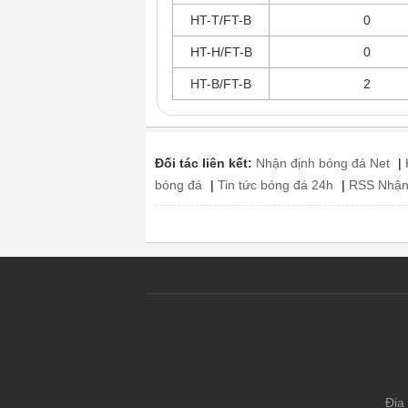
HT-T/FT-B
0
HT-H/FT-B
0
HT-B/FT-B
2
Đối tác liên kết:
Nhận định bóng đá Net
|
bóng đá
|
Tin tức bóng đá 24h
|
RSS Nhận
Địa