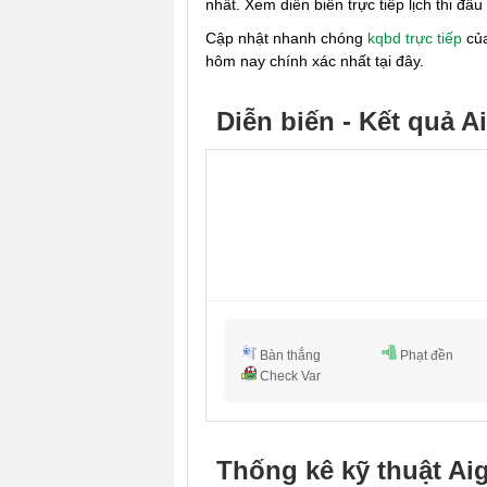
nhất. Xem diễn biến trực tiếp lịch thi 
Cập nhật nhanh chóng
kqbd trực tiếp
của
hôm nay chính xác nhất tại đây.
Diễn biến - Kết quả 
Bàn thắng
Phạt đền
Check Var
Thống kê kỹ thuật Ai