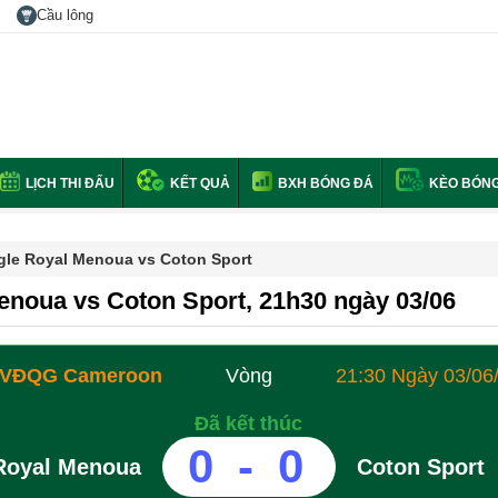
Cầu lông
LỊCH THI ĐẤU
KẾT QUẢ
BXH BÓNG ĐÁ
KÈO BÓNG
gle Royal Menoua vs Coton Sport
Menoua vs Coton Sport, 21h30 ngày 03/06
 VĐQG Cameroon
Vòng
21:30 Ngày 03/06
Đã kết thúc
0
-
0
 Royal Menoua
Coton Sport