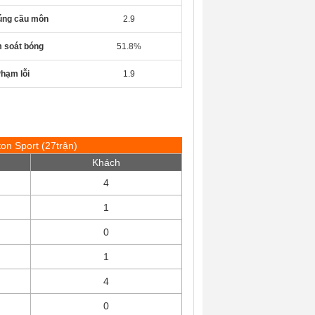
rúng cầu môn
2.9
 soát bóng
51.8%
hạm lỗi
1.9
on Sport (27trận)
Khách
4
1
0
1
4
0