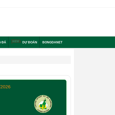
 ĐÁ
DỰ ĐOÁN
BONGDANET
/2026