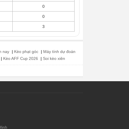
0
0
3
m nay
|
Kèo phạt góc
|
Máy tính dự đoán
|
Kèo AFF Cup 2026
|
Soi kèo xiên
Minh