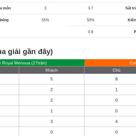
ầu môn
3
3.7
Sút t
 bóng
55%
50%
Kiểm
0.9
P
a giải gần đây)
e Royal Menoua (27trận)
Cot
Khách
Chủ
5
8
2
1
2
0
1
0
3
4
0
0