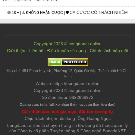
|
CÁ CƯỢC CÓ TRÁCH NHIỆM
🔞 18 + | ⚠️ KHÔNG NHẬN CƯỢC | 🛡️
Copyright 2023 © bongdanet.online
Giới thiệu
-
Liên hệ
-
Điều khoản sử dụng
-
Chính sách bảo mật
Địa chỉ:
,
454 Phan Huy Ích
Phường 12, Quận Gò Vấp, Thành phố Hồ Chí
Minh
Website: https://bongdanet.online
Copyright 2023 © bongdanet.online
Số điện thoại: 0822889972
Quảng cáo: (site full, ko nhận thêm qc, cẩn thận lừa đảo)
Cẩn thận các nick giả mạo, đặt tên tương tự
Chịu trách nhiệm nội dung: Ông Hoàng Ngọc
bongdanet.online là chuyên trang tin tức bóng đá thuộc quản lý
của Công ty cổ phần Truyền thông & Công nghệ BongdaNET