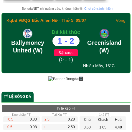
BongdaNET chỉ quảng cáo, không nhận %.
Chơi có trách nhiệm
Kqbd VĐQG Bắc Ailen Nữ
- Thứ 5, 09/07
Vòng
Đã kết thúc
1
-
2
Ballymoney
Greenisland
United (W)
(W)
Đặt cược
(0 - 1)
Nhiều Mây, 16°C
x
TỶ LỆ BÓNG ĐÁ
Tỷ lệ kèo FT
Kèo chấp FT
Tài Xỉu FT
1x2 FT
+0.5
0.83
2.5
0.28
Chủ
Khách
Hoà
-0.5
0.98
u
2.50
3.60
1.65
4.40