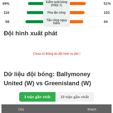
Kiểm soát bóng
49%
51%
(Hiệp 1)
116
103
Pha tấn công
Tấn công nguy
58
44
hiểm
Đội hình xuất phát
Chưa có thông tin đội hình ra sân !
Dữ liệu đội bóng: Ballymoney
United (W) vs Greenisland (W)
3 trận gần nhất
10 trận gần nhất
Chủ
Khách