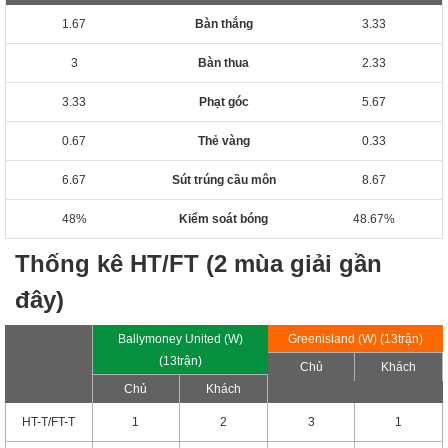
1.67
Bàn thắng
3.33
3
Bàn thua
2.33
3.33
Phạt góc
5.67
0.67
Thẻ vàng
0.33
6.67
Sút trúng cầu môn
8.67
48%
Kiểm soát bóng
48.67%
Thống kê HT/FT (2 mùa giải gần
đây)
Ballymoney United (W)
Greenisland (W) (13trận)
(13trận)
Chủ
Khách
Chủ
Khách
HT-T/FT-T
1
2
3
1