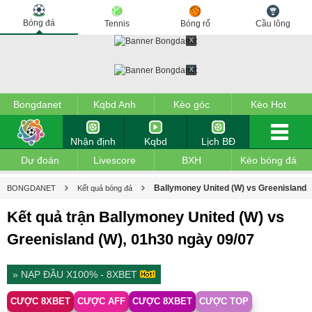
Bóng đá
Tennis
Bóng rổ
Cầu lông
x
x
Bongdanet
Kqbd Anh
Kèo góc
Kèo Hot
Nhận định
Kqbd
Lịch BĐ
Dự đoán
Livescore
BXH
Kèo bóng đá
Ballymoney United (W) vs Greenisland
BONGDANET
Kết quả bóng đá
(W)
Kết quả trận Ballymoney United (W) vs
Greenisland (W), 01h30 ngày 09/07
» NẠP ĐẦU X100% - 8XBET
CƯỢC 8XBET
CƯỢC AFF
CƯỢC 8XBET
CƯỢC TOP