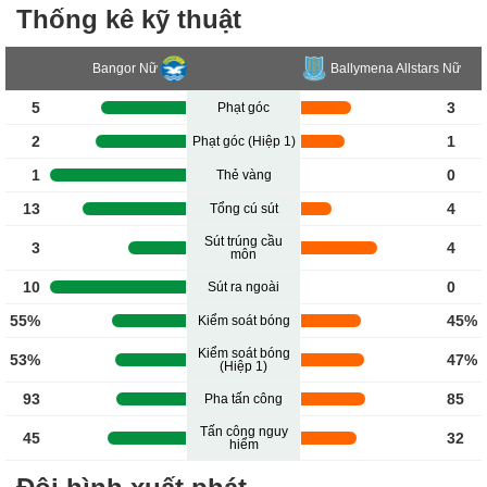
Thống kê kỹ thuật
Bangor Nữ
Ballymena Allstars Nữ
5
3
Phạt góc
2
1
Phạt góc (Hiệp 1)
1
0
Thẻ vàng
13
4
Tổng cú sút
Sút trúng cầu
3
4
môn
10
0
Sút ra ngoài
55%
45%
Kiểm soát bóng
Kiểm soát bóng
53%
47%
(Hiệp 1)
93
85
Pha tấn công
Tấn công nguy
45
32
hiểm