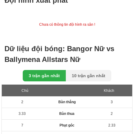
Đội hình xuất phát
Chưa có thông tin đội hình ra sân !
Dữ liệu đội bóng: Bangor Nữ vs
Ballymena Allstars Nữ
3 trận gần nhất
10 trận gần nhất
Chủ
Khách
2
Bàn thắng
3
3.33
Bàn thua
2
7
Phạt góc
2.33