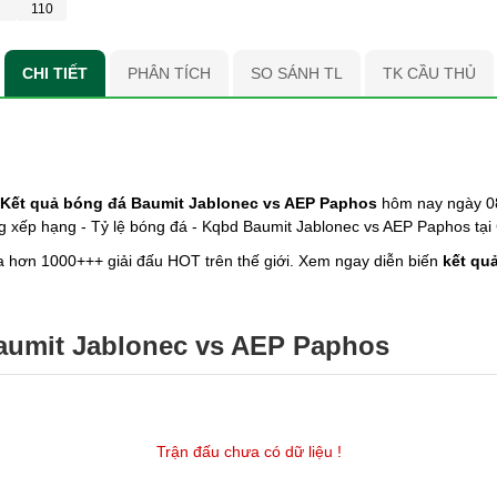
110
CHI TIẾT
PHÂN TÍCH
SO SÁNH TL
TK CẦU THỦ
Kết quả bóng đá Baumit Jablonec vs AEP Paphos
hôm nay ngày 08
Bảng xếp hạng - Tỷ lệ bóng đá - Kqbd Baumit Jablonec vs AEP Paphos tạ
 hơn 1000+++ giải đấu HOT trên thế giới. Xem ngay diễn biến
kết qu
Baumit Jablonec vs AEP Paphos
Trận đấu chưa có dữ liệu !