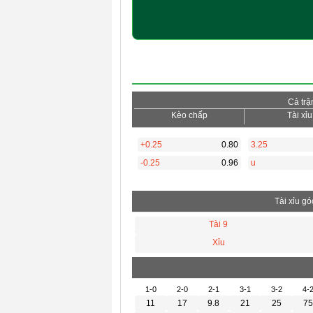
Cả trậ
Kèo chấp
Tài xỉu
+0.25
0.80
3.25
-0.25
0.96
u
Tài xỉu gó
Tài 9
Xỉu
1-0
2-0
2-1
3-1
3-2
4-
11
17
9.8
21
25
75