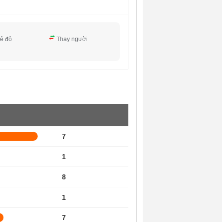
ẻ đỏ
Thay người
7
1
8
1
7