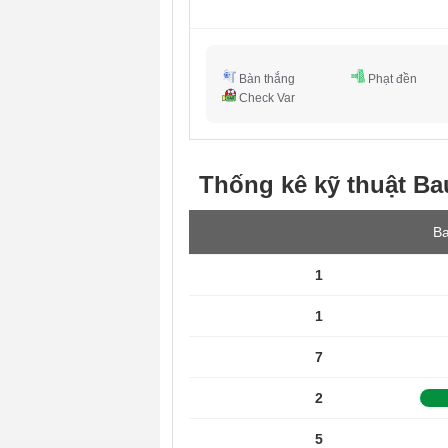
Bàn thắng
Phạt đền
Check Var
Thống kê kỹ thuật B
Ba
1
1
7
2
5