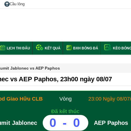
Cầu lông
LỊCH THI ĐẤU
KẾT QUẢ
BXH BÓNG ĐÁ
KÈO BÓNG
umit Jablonec vs AEP Paphos
nec vs AEP Paphos, 23h00 ngày 08/07
bd Giao Hữu CLB
Vòng
23:00 Ngày 08/07
Đã kết thúc
0
-
0
mit Jablonec
AEP Paphos