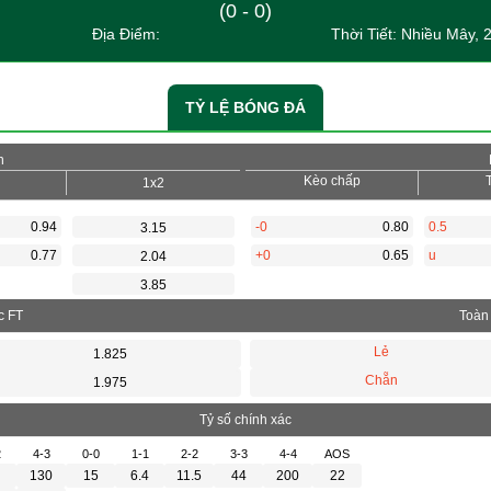
(0 - 0)
Địa Điểm:
Thời Tiết: Nhiều Mâ
TỶ LỆ BÓNG ĐÁ
n
Kèo chấp
1x2
0.94
-0
0.80
0.5
3.15
0.77
+0
0.65
u
2.04
3.85
c FT
Toàn 
Lẻ
1.825
Chẵn
1.975
Tỷ số chính xác
2
4-3
0-0
1-1
2-2
3-3
4-4
AOS
130
15
6.4
11.5
44
200
22