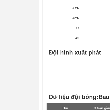
47%
45%
77
43
Đội hình xuất phát
Dữ liệu đội bóng:Ba
Chủ
3 trận gần