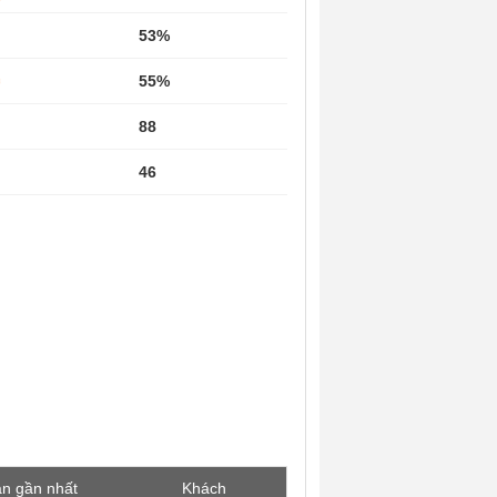
53%
55%
88
46
ận gần nhất
Khách