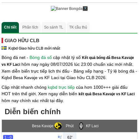
x
Chi tiết
Phân tích
So sánh TL
TK cầu thủ
GIAO HỮU CLB
Kqbd Giao hữu CLB mới nhất
Bóng đá net -
Bóng đá số
cập nhật tỷ số
Kết quả bóng đá Besa Kavaje
hôm nay ngày 08/07/2026 lúc 23:00 chuẩn xác mới nhất.
vs KF Laci
Xem diễn biến trực tiếp lịch thi đấu - Bảng xếp hạng - Tỷ lệ bóng đá -
Kqbd Besa Kavaje vs KF Laci tại Giao hữu CLB 2026.
Cập nhật nhanh chóng
kqbd trực tiếp
của hơn 1000+++ giải đấu
HOT trên thế giới. Xem ngay diễn biến
kết quả Besa Kavaje vs KF Laci
hôm nay chính xác nhất tại đây.
Diễn biến chính
Besa Kavaje
Phút
KF Laci
1 - 0
62'