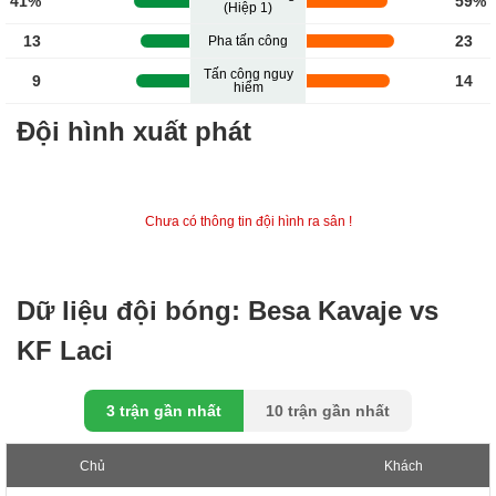
41%
59%
(Hiệp 1)
13
23
Pha tấn công
Tấn công nguy
9
14
hiểm
Đội hình xuất phát
Chưa có thông tin đội hình ra sân !
Dữ liệu đội bóng: Besa Kavaje vs
KF Laci
3 trận gần nhất
10 trận gần nhất
Chủ
Khách