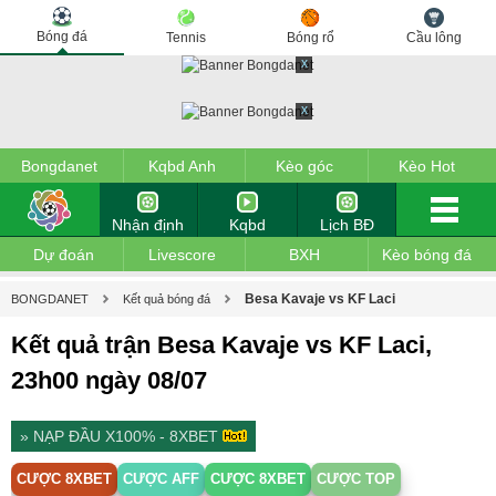
Bóng đá
Tennis
Bóng rổ
Cầu lông
x
x
Bongdanet
Kqbd Anh
Kèo góc
Kèo Hot
Nhận định
Kqbd
Lịch BĐ
Dự đoán
Livescore
BXH
Kèo bóng đá
Besa Kavaje vs KF Laci
BONGDANET
Kết quả bóng đá
Kết quả trận Besa Kavaje vs KF Laci,
23h00 ngày 08/07
» NẠP ĐẦU X100% - 8XBET
CƯỢC 8XBET
CƯỢC AFF
CƯỢC 8XBET
CƯỢC TOP