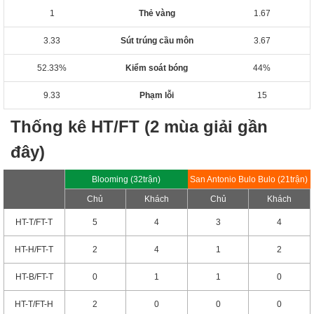
1
Thẻ vàng
1.67
3.33
Sút trúng cầu môn
3.67
52.33%
Kiểm soát bóng
44%
9.33
Phạm lỗi
15
Thống kê HT/FT (2 mùa giải gần
đây)
Blooming (32trận)
San Antonio Bulo Bulo (21trận)
Chủ
Khách
Chủ
Khách
HT-T/FT-T
5
4
3
4
HT-H/FT-T
2
4
1
2
HT-B/FT-T
0
1
1
0
HT-T/FT-H
2
0
0
0