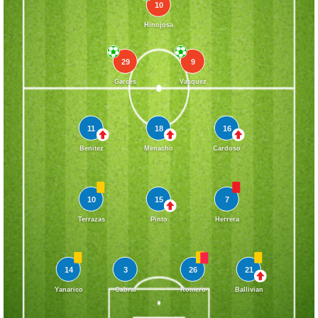
10
Hinojosa
29
9
Garces
Vasquez
11
18
16
Benitez
Menacho
Cardoso
10
15
7
Terrazas
Pinto
Herrera
14
3
26
21
Yanarico
Cabral
Romero
Ballivian