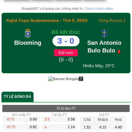
BongdaNET chỉ quảng cáo, không nhận %.
Chơi có trách nhiệm
Kqbd Copa Sudamericana
- Thứ 5, 05/03
Vòng Round 1
Đã kết thúc
3
-
0
Blooming
San Antonio
Bulo Bulo
2
Đặt cược
(0 - 0)
Nhiều Mây, 29°C
x
TỶ LỆ BÓNG ĐÁ
Tỷ lệ kèo FT
Kèo chấp FT
Tài Xỉu FT
1x2 FT
-0.75
0.90
3.5
0.58
Chủ
Khách
Hoà
+0.75
0.92
u
1.14
1.52
4.15
4.40