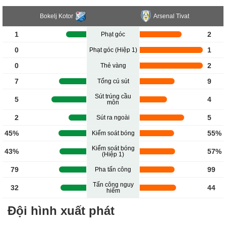
Bokelj Kotor
Arsenal Tivat
1
2
Phạt góc
0
1
Phạt góc (Hiệp 1)
0
2
Thẻ vàng
7
9
Tổng cú sút
Sút trúng cầu
5
4
môn
2
5
Sút ra ngoài
45%
55%
Kiểm soát bóng
Kiểm soát bóng
43%
57%
(Hiệp 1)
79
99
Pha tấn công
Tấn công nguy
32
44
hiểm
Đội hình xuất phát