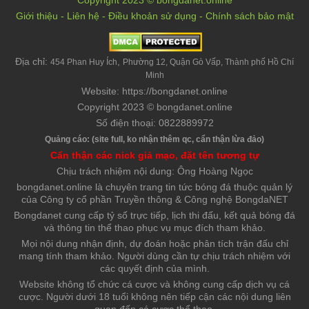
Copyright 2023 © bongdanet.online
Giới thiệu
-
Liên hệ
-
Điều khoản sử dụng
-
Chính sách bảo mật
Địa chỉ:
,
454 Phan Huy Ích
Phường 12, Quận Gò Vấp, Thành phố Hồ Chí
Minh
Website: https://bongdanet.online
Copyright 2023 © bongdanet.online
Số điện thoại: 0822889972
Quảng cáo: (site full, ko nhận thêm qc, cẩn thận lừa đảo)
Cẩn thận các nick giả mạo, đặt tên tương tự
Chịu trách nhiệm nội dung: Ông Hoàng Ngọc
bongdanet.online là chuyên trang tin tức bóng đá thuộc quản lý
của Công ty cổ phần Truyền thông & Công nghệ BongdaNET
Bongdanet cung cấp tỷ số trực tiếp, lịch thi đấu, kết quả bóng đá
và thông tin thể thao phục vụ mục đích tham khảo.
Mọi nội dung nhận định, dự đoán hoặc phân tích trận đấu chỉ
mang tính tham khảo. Người dùng cần tự chịu trách nhiệm với
các quyết định của mình.
Website không tổ chức cá cược và không cung cấp dịch vụ cá
cược. Người dưới 18 tuổi không nên tiếp cận các nội dung liên