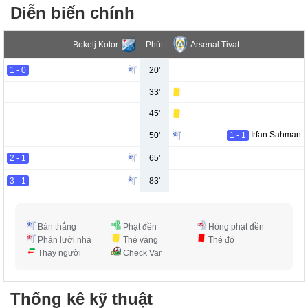
Diễn biến chính
Bokelj Kotor
Phút
Arsenal Tivat
1 - 0
20'
33'
45'
Irfan Sahman
50'
1 - 1
2 - 1
65'
3 - 1
83'
Bàn thắng
Phạt đền
Hỏng phạt đền
Phản lưới nhà
Thẻ vàng
Thẻ đỏ
Thay người
Check Var
Thống kê kỹ thuật