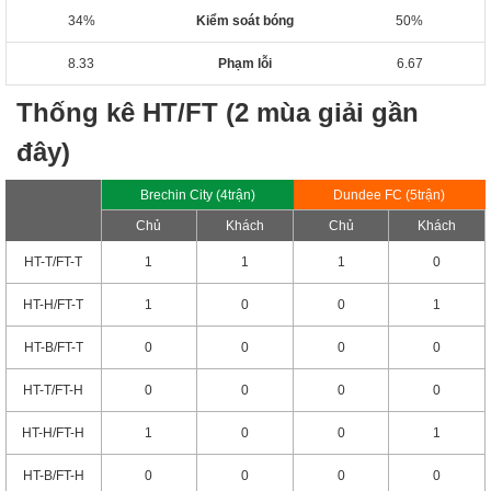
34%
Kiểm soát bóng
50%
8.33
Phạm lỗi
6.67
Thống kê HT/FT (2 mùa giải gần
đây)
Brechin City (4trận)
Dundee FC (5trận)
Chủ
Khách
Chủ
Khách
HT-T/FT-T
1
1
1
0
HT-H/FT-T
1
0
0
1
HT-B/FT-T
0
0
0
0
HT-T/FT-H
0
0
0
0
HT-H/FT-H
1
0
0
1
HT-B/FT-H
0
0
0
0