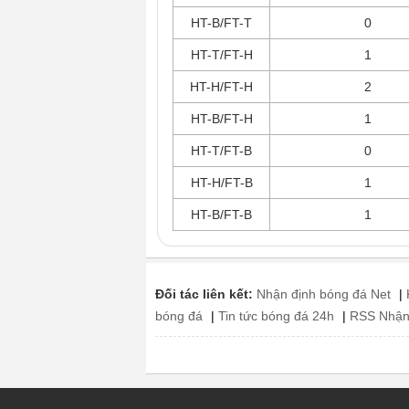
HT-B/FT-T
0
HT-T/FT-H
1
HT-H/FT-H
2
HT-B/FT-H
1
HT-T/FT-B
0
HT-H/FT-B
1
HT-B/FT-B
1
Đối tác liên kết:
Nhận định bóng đá Net
|
bóng đá
|
Tin tức bóng đá 24h
|
RSS Nhận