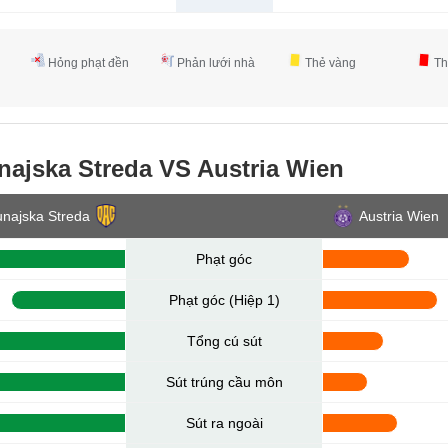
Hỏng phạt đền
Phản lưới nhà
Thẻ vàng
Th
najska Streda VS Austria Wien
najska Streda
Austria Wien
Phạt góc
Phạt góc (Hiệp 1)
Tổng cú sút
Sút trúng cầu môn
Sút ra ngoài