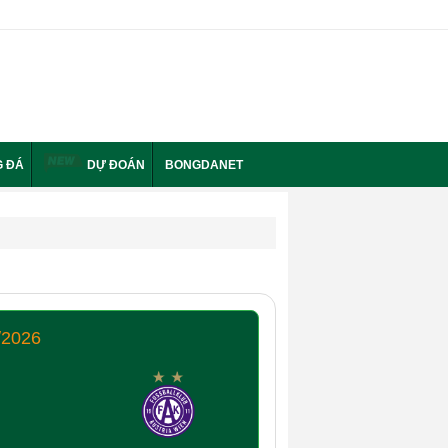
 ĐÁ
DỰ ĐOÁN
BONGDANET
/2026