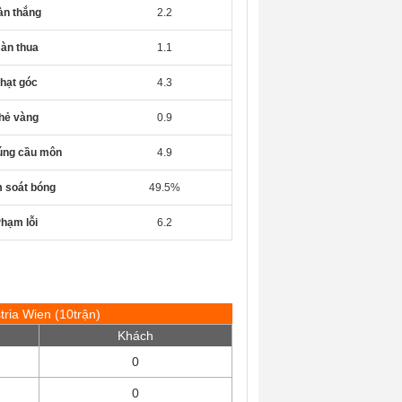
àn thắng
2.2
àn thua
1.1
hạt góc
4.3
hẻ vàng
0.9
rúng cầu môn
4.9
 soát bóng
49.5%
hạm lỗi
6.2
tria Wien (10trận)
Khách
0
0