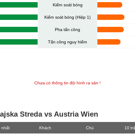
Kiểm soát bóng
Kiểm soát bóng (Hiệp 1)
Pha tấn công
Tấn công nguy hiểm
Chưa có thông tin đội hình ra sân !
ajska Streda vs Austria Wien
 nhất
Khách
Chủ
10 tr