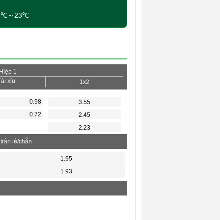
 22℃～23℃
Hiệp 1
Tài xỉu
1x2
0.98
3.55
0.72
2.45
2.23
trận lẻ/chẵn
1.95
1.93