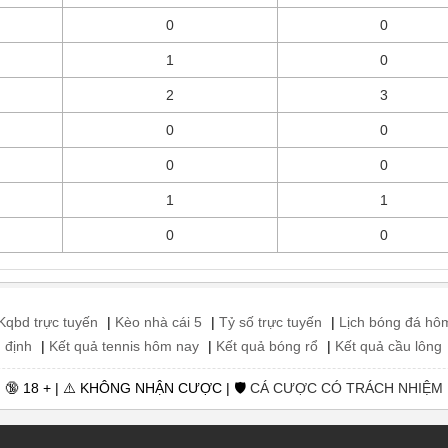
0
0
1
0
2
3
0
0
0
0
1
1
0
0
Kqbd trực tuyến
|
Kèo nhà cái 5
|
Tỷ số trực tuyến
|
Lịch bóng đá hô
 định
|
Kết quả tennis hôm nay
|
Kết quả bóng rổ
|
Kết quả cầu lông
🔞 18 + | ⚠️ KHÔNG NHẬN CƯỢC | 🛡️
CÁ CƯỢC CÓ TRÁCH NHIỆM