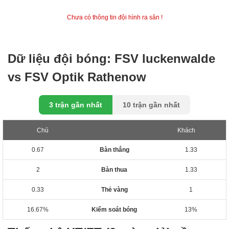
Chưa có thông tin đội hình ra sân !
Dữ liệu đội bóng: FSV luckenwalde
vs FSV Optik Rathenow
3 trận gần nhất
10 trận gần nhất
Chủ
Khách
0.67
Bàn thắng
1.33
2
Bàn thua
1.33
0.33
Thẻ vàng
1
16.67%
Kiểm soát bóng
13%