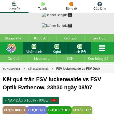
Bóng đá
Tennis
Bóng rổ
Cầu lông
x
x
Bongdanet
Kqbd Anh
Kèo góc
Kèo Hot
Nhận định
Kqbd
Lịch BĐ
Dự đoán
Livescore
BXH
Kèo bóng đá
FSV luckenwalde vs FSV Optik
BONGDANET
Kết quả bóng đá
Rathenow
Kết quả trận FSV luckenwalde vs FSV
Optik Rathenow, 23h30 ngày 08/07
» NẠP ĐẦU X100% - 8XBET
CƯỢC 8XBET
CƯỢC AFF
CƯỢC 8XBET
CƯỢC TOP