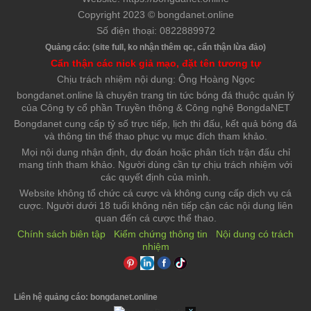
Copyright 2023 © bongdanet.online
Số điện thoại: 0822889972
Quảng cáo: (site full, ko nhận thêm qc, cẩn thận lừa đảo)
Cẩn thận các nick giả mạo, đặt tên tương tự
Chịu trách nhiệm nội dung: Ông Hoàng Ngọc
bongdanet.online là chuyên trang tin tức bóng đá thuộc quản lý
của Công ty cổ phần Truyền thông & Công nghệ BongdaNET
Bongdanet cung cấp tỷ số trực tiếp, lịch thi đấu, kết quả bóng đá
và thông tin thể thao phục vụ mục đích tham khảo.
Mọi nội dung nhận định, dự đoán hoặc phân tích trận đấu chỉ
mang tính tham khảo. Người dùng cần tự chịu trách nhiệm với
các quyết định của mình.
Website không tổ chức cá cược và không cung cấp dịch vụ cá
cược. Người dưới 18 tuổi không nên tiếp cận các nội dung liên
quan đến cá cược thể thao.
Chính sách biên tập
Kiểm chứng thông tin
Nội dung có trách
nhiệm
Liên hệ quảng cáo: bongdanet.online