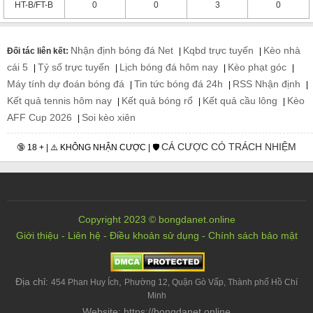
HT-B/FT-B
0
0
3
0
Nhận định bóng đá Net
Kqbd trực tuyến
Kèo nhà
Đối tác liên kết:
|
|
cái 5
Tỷ số trực tuyến
Lịch bóng đá hôm nay
Kèo phạt góc
|
|
|
|
Máy tính dự đoán bóng đá
Tin tức bóng đá 24h
RSS Nhận định
|
|
|
Kết quả tennis hôm nay
Kết quả bóng rổ
Kết quả cầu lông
Kèo
|
|
|
AFF Cup 2026
Soi kèo xiên
|
CÁ CƯỢC CÓ TRÁCH NHIỆM
🔞 18 + | ⚠️ KHÔNG NHẬN CƯỢC | 🛡️
Copyright 2023 © bongdanet.online
Giới thiệu
-
Liên hệ
-
Điều khoản sử dụng
-
Chính sách bảo mật
Địa chỉ:
,
454 Phan Huy Ích
Phường 12, Quận Gò Vấp, Thành phố Hồ Chí
Minh
Website: https://bongdanet.online