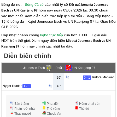
Bóng đá net -
Bóng đá số
cập nhật tỷ số
Kết quả bóng đá Jeunesse
hôm nay ngày 09/07/2026 lúc 00:30 chuẩn
Esch vs UN Kaerjeng 97
xác mới nhất. Xem diễn biến trực tiếp lịch thi đấu - Bảng xếp hạng -
Tỷ lệ bóng đá - Kqbd Jeunesse Esch vs UN Kaerjeng 97 tại Giao hữu
CLB 2026.
Cập nhật nhanh chóng
kqbd trực tiếp
của hơn 1000+++ giải đấu
HOT trên thế giới. Xem ngay diễn biến
kết quả Jeunesse Esch vs UN
hôm nay chính xác nhất tại đây.
Kaerjeng 97
Diễn biến chính
Jeunesse Esch
Phút
UN Kaerjeng 97
Isidore Mabwati
26'
0 - 1
Nyger Hunter
1 - 1
46'
Bàn thắng
Phạt đền
Hỏng phạt đền
Phản lưới nhà
Thẻ vàng
Thẻ đỏ
Thay người
Check Var