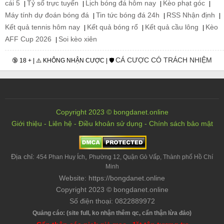
cái 5
Tỷ số trực tuyến
Lịch bóng đá hôm nay
Kèo phạt góc
|
|
|
|
Máy tính dự đoán bóng đá
Tin tức bóng đá 24h
RSS Nhận định
|
|
|
Kết quả tennis hôm nay
Kết quả bóng rổ
Kết quả cầu lông
Kèo
|
|
|
AFF Cup 2026
Soi kèo xiên
|
CÁ CƯỢC CÓ TRÁCH NHIỆM
🔞 18 + | ⚠️ KHÔNG NHẬN CƯỢC | 🛡️
Copyright 2023 © bongdanet.online
Giới thiệu
-
Liên hệ
-
Điều khoản sử dụng
-
Chính sách bảo mật
Địa chỉ:
,
454 Phan Huy Ích
Phường 12, Quận Gò Vấp, Thành phố Hồ Chí
Minh
Website: https://bongdanet.online
Copyright 2023 © bongdanet.online
Số điện thoại: 0822889972
Quảng cáo: (site full, ko nhận thêm qc, cẩn thận lừa đảo)