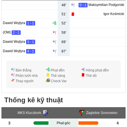
Maksymilian Podgorski
48'
0 - 1
Igor Kośmicki
51'
Dawid Wojtyra
1 - 1
52'
(OW)
2 - 1
59'
Dawid Wojtyra
3 - 1
69'
Dawid Wojtyra
4 - 1
87'
Bàn thắng
Phạt đền
Hỏng phạt đền
Phản lưới nhà
Thẻ vàng
Thẻ đỏ
Thay người
Check Var
Thống kê kỹ thuật
MKS Kluczbork
Zaglebie Sosnowiec
3
4
Phạt góc