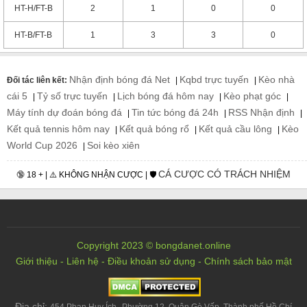
HT-H/FT-B
2
1
0
0
HT-B/FT-B
1
3
3
0
Nhận định bóng đá Net
Kqbd trực tuyến
Kèo nhà
Đối tác liên kết:
|
|
cái 5
Tỷ số trực tuyến
Lịch bóng đá hôm nay
Kèo phạt góc
|
|
|
|
Máy tính dự đoán bóng đá
Tin tức bóng đá 24h
RSS Nhận định
|
|
|
Kết quả tennis hôm nay
Kết quả bóng rổ
Kết quả cầu lông
Kèo
|
|
|
World Cup 2026
Soi kèo xiên
|
CÁ CƯỢC CÓ TRÁCH NHIỆM
🔞 18 + | ⚠️ KHÔNG NHẬN CƯỢC | 🛡️
Copyright 2023 © bongdanet.online
Giới thiệu
-
Liên hệ
-
Điều khoản sử dụng
-
Chính sách bảo mật
Địa chỉ:
,